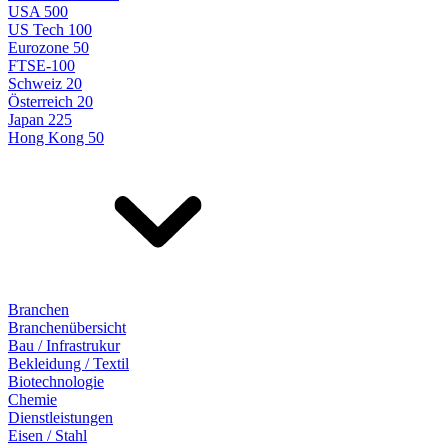
USA 500
US Tech 100
Eurozone 50
FTSE-100
Schweiz 20
Österreich 20
Japan 225
Hong Kong 50
Branchen
Branchenübersicht
Bau / Infrastrukur
Bekleidung / Textil
Biotechnologie
Chemie
Dienstleistungen
Eisen / Stahl