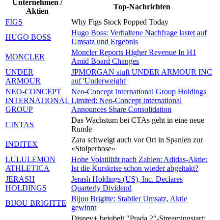
Unternehmen /
Top-Nachrichten
Aktien
FIGS
Why Figs Stock Popped Today
Hugo Boss: Verhaltene Nachfrage lastet auf
HUGO BOSS
Umsatz und Ergebnis
Moncler Reports Higher Revenue In H1
MONCLER
Amid Board Changes
UNDER
JPMORGAN stuft UNDER ARMOUR INC
ARMOUR
auf 'Underweight'
NEO-CONCEPT
Neo-Concept International Group Holdings
INTERNATIONAL
Limited: Neo-Concept International
GROUP
Announces Share Consolidation
Das Wachstum bei CTAs geht in eine neue
CINTAS
Runde
Zara schweigt auch vor Ort in Spanien zur
INDITEX
«Stolperhose»
LULULEMON
Hohe Volatilität nach Zahlen: Adidas-Aktie:
ATHLETICA
Ist die Kurskrise schon wieder abgehakt?
JERASH
Jerash Holdings (US), Inc. Declares
HOLDINGS
Quarterly Dividend
Bijou Brigitte: Stabiler Umsatz, Aktie
BIJOU BRIGITTE
gewinnt
Disney+ bejubelt "Prada 2"-Streamingstart: