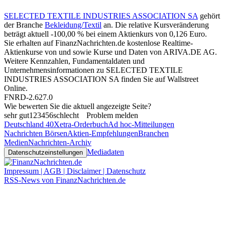
SELECTED TEXTILE INDUSTRIES ASSOCIATION SA
gehört
der Branche
Bekleidung/Textil
an. Die relative Kursveränderung
beträgt aktuell
-100,00 %
bei einem Aktienkurs von
0,126
Euro.
Sie erhalten auf FinanzNachrichten.de kostenlose Realtime-
Aktienkurse von
und
sowie Kurse und Daten von
ARIVA.DE AG
.
Weitere Kennzahlen, Fundamentaldaten und
Unternehmensinformationen zu SELECTED TEXTILE
INDUSTRIES ASSOCIATION SA finden Sie auf
Wallstreet
Online
.
FNRD-2.627.0
Wie bewerten Sie die aktuell angezeigte Seite?
sehr gut
1
2
3
4
5
6
schlecht
Problem melden
Deutschland 40
Xetra-Orderbuch
Ad hoc-Mitteilungen
Nachrichten Börsen
Aktien-Empfehlungen
Branchen
Medien
Nachrichten-Archiv
Mediadaten
Datenschutzeinstellungen
Impressum | AGB | Disclaimer | Datenschutz
RSS-News von FinanzNachrichten.de