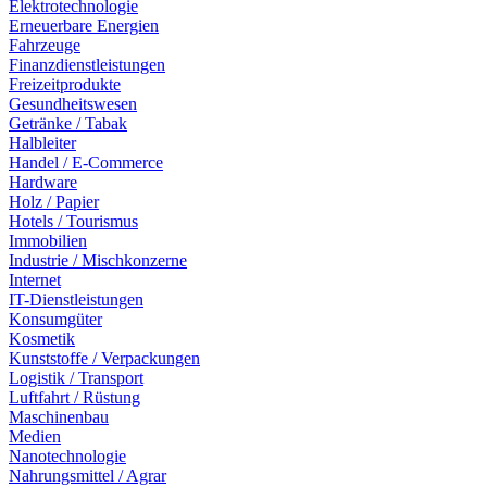
Elektrotechnologie
Erneuerbare Energien
Fahrzeuge
Finanzdienstleistungen
Freizeitprodukte
Gesundheitswesen
Getränke / Tabak
Halbleiter
Handel / E-Commerce
Hardware
Holz / Papier
Hotels / Tourismus
Immobilien
Industrie / Mischkonzerne
Internet
IT-Dienstleistungen
Konsumgüter
Kosmetik
Kunststoffe / Verpackungen
Logistik / Transport
Luftfahrt / Rüstung
Maschinenbau
Medien
Nanotechnologie
Nahrungsmittel / Agrar