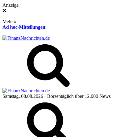
Anzeige
❌
Mehr »
Ad hoc-Mitteilungen
:
Samstag, 08.08.2026
- Börsentäglich über 12.000 News