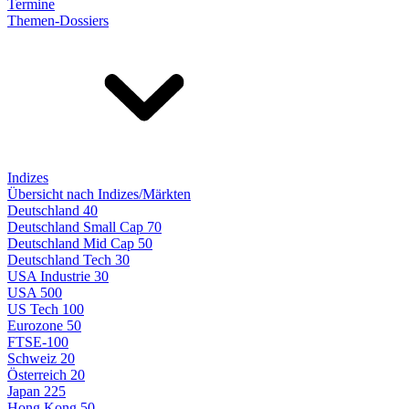
Termine
Themen-Dossiers
Indizes
Übersicht nach Indizes/Märkten
Deutschland 40
Deutschland Small Cap 70
Deutschland Mid Cap 50
Deutschland Tech 30
USA Industrie 30
USA 500
US Tech 100
Eurozone 50
FTSE-100
Schweiz 20
Österreich 20
Japan 225
Hong Kong 50