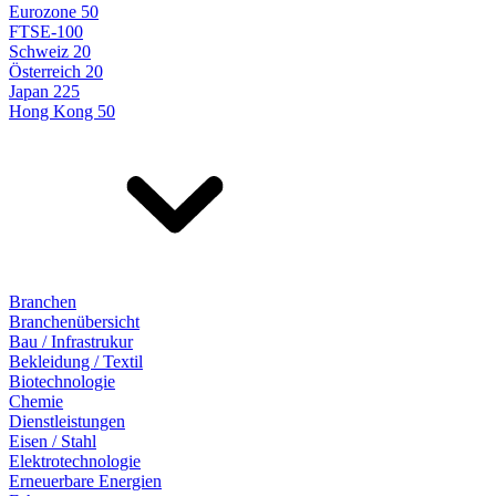
Eurozone 50
FTSE-100
Schweiz 20
Österreich 20
Japan 225
Hong Kong 50
Branchen
Branchenübersicht
Bau / Infrastrukur
Bekleidung / Textil
Biotechnologie
Chemie
Dienstleistungen
Eisen / Stahl
Elektrotechnologie
Erneuerbare Energien