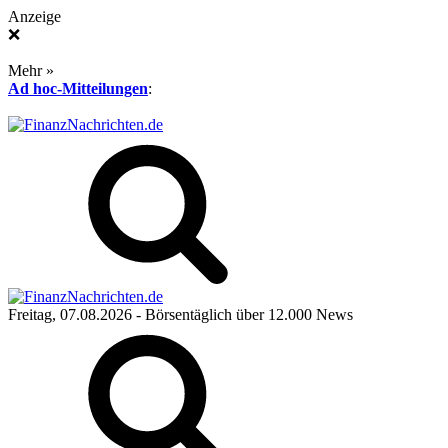
Anzeige
❌
Mehr »
Ad hoc-Mitteilungen
:
Freitag, 07.08.2026
- Börsentäglich über 12.000 News