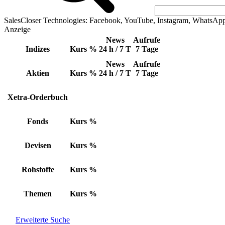
SalesCloser Technologies: Facebook, YouTube, Instagram, WhatsAp
Anzeige
News
Aufrufe
Indizes
Kurs
%
24 h / 7 T
7 Tage
News
Aufrufe
Aktien
Kurs
%
24 h / 7 T
7 Tage
Xetra-Orderbuch
Fonds
Kurs
%
Devisen
Kurs
%
Rohstoffe
Kurs
%
Themen
Kurs
%
Erweiterte Suche