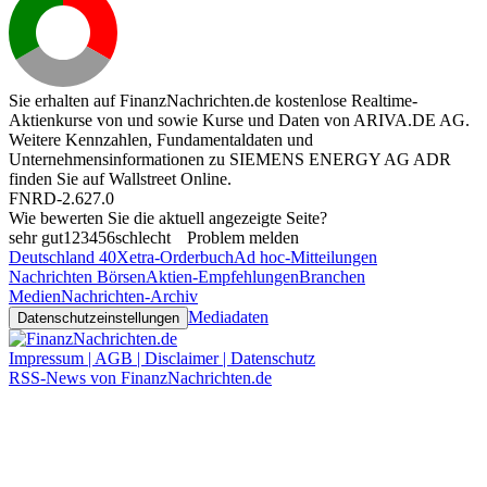
Sie erhalten auf FinanzNachrichten.de kostenlose Realtime-
Aktienkurse von
und
sowie Kurse und Daten von
ARIVA.DE AG
.
Weitere Kennzahlen, Fundamentaldaten und
Unternehmensinformationen zu SIEMENS ENERGY AG ADR
finden Sie auf
Wallstreet Online
.
FNRD-2.627.0
Wie bewerten Sie die aktuell angezeigte Seite?
sehr gut
1
2
3
4
5
6
schlecht
Problem melden
Deutschland 40
Xetra-Orderbuch
Ad hoc-Mitteilungen
Nachrichten Börsen
Aktien-Empfehlungen
Branchen
Medien
Nachrichten-Archiv
Mediadaten
Datenschutzeinstellungen
Impressum | AGB | Disclaimer | Datenschutz
RSS-News von FinanzNachrichten.de