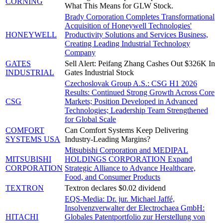
CORNING
What This Means for GLW Stock.
Brady Corporation Completes Transformational
Acquisition of Honeywell Technologies'
HONEYWELL
Productivity Solutions and Services Business,
Creating Leading Industrial Technology
Company
GATES
Sell Alert: Peifang Zhang Cashes Out $326K In
INDUSTRIAL
Gates Industrial Stock
Czechoslovak Group A.S.: CSG H1 2026
Results: Continued Strong Growth Across Core
CSG
Markets; Position Developed in Advanced
Technologies; Leadership Team Strengthened
for Global Scale
COMFORT
Can Comfort Systems Keep Delivering
SYSTEMS USA
Industry-Leading Margins?
Mitsubishi Corporation and MEDIPAL
MITSUBISHI
HOLDINGS CORPORATION Expand
CORPORATION
Strategic Alliance to Advance Healthcare,
Food, and Consumer Products
TEXTRON
Textron declares $0.02 dividend
EQS-Media: Dr. jur. Michael Jaffé,
Insolvenzverwalter der Electrochaea GmbH:
HITACHI
Globales Patentportfolio zur Herstellung von