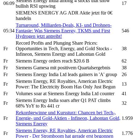
Siemens Energy
India among 4 stocks that show
06:09
17
bullish RSI upswing
SIEMENS ENERGY AG ADR
Aktie jetzt für 0€
handeln
Turnaround, Milliarden-Deals, KI- und Drohnen-
05:34
Fantasie: Was
Siemens Energy,
TKMS und First
546
Hydrogen jetzt antreibt!
Record Profits and Plunging Share Prices:
Fr
Opportunities in Tech, Energy, and Gold Stocks -
38
Infineon,
Siemens Energy
and Lahontan Gold
Fr
Siemens Energy
orders reach $20.6 B
62
Fr
Siemens Gamesa
mit positivem Quartalsergebnis
38
Fr
Siemens Energy
India Ltd leads gainers in 'A' group
26
Siemens Energy,
RE Royalties, American Electric
Fr
13
Power: The Electricity Boom Has Only Just Begun
Fr
Volumes soar at
Siemens Energy
India Ltd counter
41
Siemens Energy
India soars after Q1 PAT climbs
Fr
32
68% YoY to Rs 441 cr
Rekordgewinne und Kurssturz: Chancen bei Tech-,
Fr
Energie- und Gold-Aktien - Infineon, Lahontan Gold,
1.959
Siemens Energy
Siemens Energy,
RE Royalties, American Electric
Fr
1.776
Power - Der Stromboom hat gerade erst begonnen