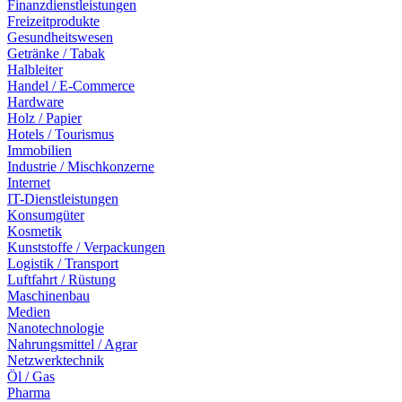
Finanzdienstleistungen
Freizeitprodukte
Gesundheitswesen
Getränke / Tabak
Halbleiter
Handel / E-Commerce
Hardware
Holz / Papier
Hotels / Tourismus
Immobilien
Industrie / Mischkonzerne
Internet
IT-Dienstleistungen
Konsumgüter
Kosmetik
Kunststoffe / Verpackungen
Logistik / Transport
Luftfahrt / Rüstung
Maschinenbau
Medien
Nanotechnologie
Nahrungsmittel / Agrar
Netzwerktechnik
Öl / Gas
Pharma