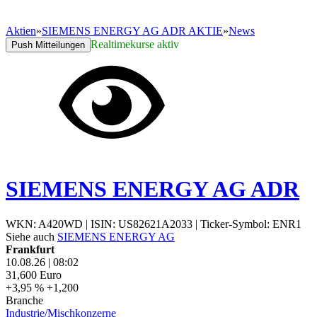
Aktien
»
SIEMENS ENERGY AG ADR AKTIE
»
News
Realtimekurse aktiv
Push Mitteilungen
SIEMENS ENERGY AG ADR
WKN: A420WD
|
ISIN: US82621A2033
|
Ticker-Symbol: ENR1
Siehe auch
SIEMENS ENERGY AG
Frankfurt
10.08.26
|
08:02
31,600
Euro
+3,95 %
+1,200
Branche
Industrie/Mischkonzerne