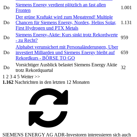
Siemens Energy
verdient plötzlich an fast allen
Do
1.001
Fronten
Der grüne Kraftakt wird zum Megatrend! Multiple
Do
Chancen für
Siemens Energy,
Nordex, Helios Solar,
1.131
First Hydrogen und PTX Metals
Siemens Energy-
Aktie: Kurs sinkt trotz Rekordwerte
Do
959
- zu Recht?
Alphabet verunsichert mit Personaländerungen, Uber
Do
investiert Milliarden und
Siemens Energy
bleibt auf
659
Rekordkurs - BÖRSE TO GO
Vorsichtiger Ausblick belastet
Siemens Energy
Aktie
Do
32
trotz Rekordquartal
1
2
3
4
5
Weiter >>
1.162
Nachrichten in den letzten 12 Monaten
SIEMENS ENERGY AG ADR-Investoren interessieren sich auch