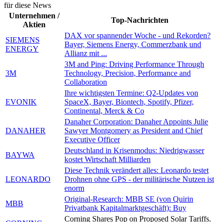
für diese News
Unternehmen /
Top-Nachrichten
Aktien
DAX vor spannender Woche - und Rekorden?
SIEMENS
Bayer, Siemens Energy, Commerzbank und
ENERGY
Allianz mit ...
3M and Ping: Driving Performance Through
3M
Technology, Precision, Performance and
Collaboration
Ihre wichtigsten Termine: Q2-Updates von
EVONIK
SpaceX, Bayer, Biontech, Spotify, Pfizer,
Continental, Merck & Co
Danaher Corporation: Danaher Appoints Julie
DANAHER
Sawyer Montgomery as President and Chief
Executive Officer
Deutschland in Krisenmodus: Niedrigwasser
BAYWA
kostet Wirtschaft Milliarden
Diese Technik verändert alles: Leonardo testet
LEONARDO
Drohnen ohne GPS - der militärische Nutzen ist
enorm
Original-Research: MBB SE (von Quirin
MBB
Privatbank Kapitalmarktgeschäft): Buy
Corning Shares Pop on Proposed Solar Tariffs.