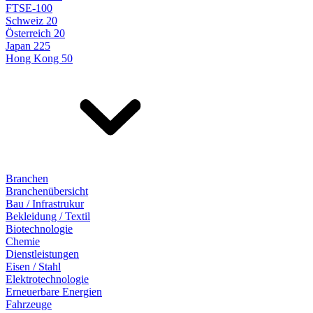
FTSE-100
Schweiz 20
Österreich 20
Japan 225
Hong Kong 50
Branchen
Branchenübersicht
Bau / Infrastrukur
Bekleidung / Textil
Biotechnologie
Chemie
Dienstleistungen
Eisen / Stahl
Elektrotechnologie
Erneuerbare Energien
Fahrzeuge