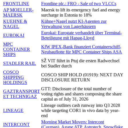
FRONTLINE
Frontline plc.: FRO - Sale of two VLCCs
AP MOELLER-
Maersk to lift its emergency fuel and energy
MAERSK
surcharge in Estonia to 18%
KUEHNE &
Kühne+Nagel nutzt KI-Agenten zur
NAGEL
Verwaltung von Lagerhäusern
Eurokai: Eurogate verhandelt über Terminal-
EUROKAI
Beteiligung mit Hapag-Lloyd
MPC
KfW IPEX-Bank finanziert Containerschiff-
CONTAINER
Neubauflotte für MPC Container Ships ASA
SHIPS
SŽ VIT führt in Ptuj die ersten Radwechsel
STADLER RAIL
bei Stadler durch
COSCO
COSCO SHIP HOLD (01919): NEXT DAY
SHIPPING
DISCLOSURE RETURN
HOLDINGS
GTT: Disclosure of the total number of
GAZTRANSPORT
voting rights and shares composing the share
ET TECHNIGAZ
capital as of July 31, 2026
Lineage outlines cash runway into Q3 2028
LINEAGE
while targeting COR1 in vivo data by year-
end
Morning Market Movers: Intercont
INTERCONT
(Cayman), Agape ATP, Astrotech, Snowflake