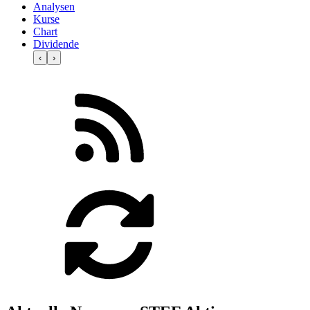
Analysen
Kurse
Chart
Dividende
‹
›