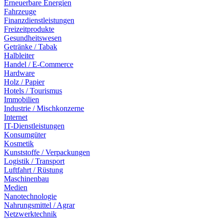
Erneuerbare Energien
Fahrzeuge
Finanzdienstleistungen
Freizeitprodukte
Gesundheitswesen
Getränke / Tabak
Halbleiter
Handel / E-Commerce
Hardware
Holz / Papier
Hotels / Tourismus
Immobilien
Industrie / Mischkonzerne
Internet
IT-Dienstleistungen
Konsumgüter
Kosmetik
Kunststoffe / Verpackungen
Logistik / Transport
Luftfahrt / Rüstung
Maschinenbau
Medien
Nanotechnologie
Nahrungsmittel / Agrar
Netzwerktechnik