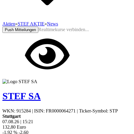
Aktien
»
STEF AKTIE
»
News
Realtimekurse verbinden...
Push Mitteilungen
STEF SA
WKN: 915284
|
ISIN: FR0000064271
|
Ticker-Symbol: STP
Stuttgart
07.08.26
|
15:21
132,80
Euro
-1,92 %
-2,60