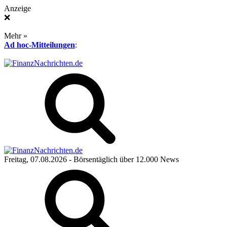
Anzeige
❌
Mehr »
Ad hoc-Mitteilungen
:
Freitag, 07.08.2026
- Börsentäglich über 12.000 News