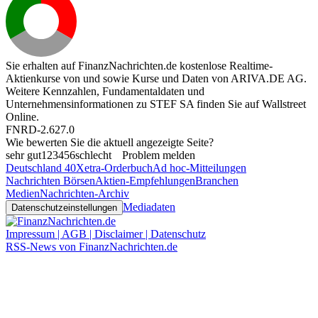
Sie erhalten auf FinanzNachrichten.de kostenlose Realtime-
Aktienkurse von
und
sowie Kurse und Daten von
ARIVA.DE AG
.
Weitere Kennzahlen, Fundamentaldaten und
Unternehmensinformationen zu STEF SA finden Sie auf
Wallstreet
Online
.
FNRD-2.627.0
Wie bewerten Sie die aktuell angezeigte Seite?
sehr gut
1
2
3
4
5
6
schlecht
Problem melden
Deutschland 40
Xetra-Orderbuch
Ad hoc-Mitteilungen
Nachrichten Börsen
Aktien-Empfehlungen
Branchen
Medien
Nachrichten-Archiv
Mediadaten
Datenschutzeinstellungen
Impressum | AGB | Disclaimer | Datenschutz
RSS-News von FinanzNachrichten.de