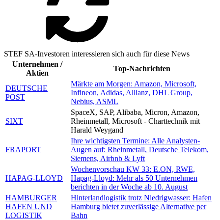
STEF SA-Investoren interessieren sich auch für diese News
Unternehmen /
Top-Nachrichten
Aktien
Märkte am Morgen: Amazon, Microsoft,
DEUTSCHE
Infineon, Adidas, Allianz, DHL Group,
POST
Nebius, ASML
SpaceX, SAP, Alibaba, Micron, Amazon,
SIXT
Rheinmetall, Microsoft - Charttechnik mit
Harald Weygand
Ihre wichtigsten Termine: Alle Analysten-
FRAPORT
Augen auf: Rheinmetall, Deutsche Telekom,
Siemens, Airbnb & Lyft
Wochenvorschau KW 33: E.ON, RWE,
HAPAG-LLOYD
Hapag-Lloyd: Mehr als 50 Unternehmen
berichten in der Woche ab 10. August
HAMBURGER
Hinterlandlogistik trotz Niedrigwasser: Hafen
HAFEN UND
Hamburg bietet zuverlässige Alternative per
LOGISTIK
Bahn