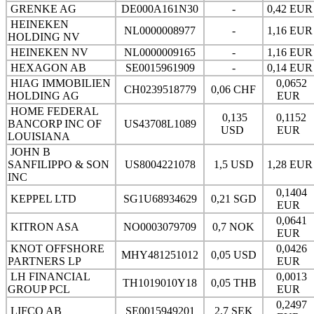
GRENKE AG
DE000A161N30
-
0,42 EU
HEINEKEN
NL0000008977
-
1,16 EU
HOLDING NV
HEINEKEN NV
NL0000009165
-
1,16 EU
HEXAGON AB
SE0015961909
-
0,14 EU
HIAG IMMOBILIEN
0,0652
CH0239518779
0,06 CHF
HOLDING AG
EUR
HOME FEDERAL
0,135
0,1152
BANCORP INC OF
US43708L1089
USD
EUR
LOUISIANA
JOHN B
SANFILIPPO & SON
US8004221078
1,5 USD
1,28 EU
INC
0,1404
KEPPEL LTD
SG1U68934629
0,21 SGD
EUR
0,0641
KITRON ASA
NO0003079709
0,7 NOK
EUR
KNOT OFFSHORE
0,0426
MHY481251012
0,05 USD
PARTNERS LP
EUR
LH FINANCIAL
0,0013
TH1019010Y18
0,05 THB
GROUP PCL
EUR
0,2497
LIFCO AB
SE0015949201
2,7 SEK