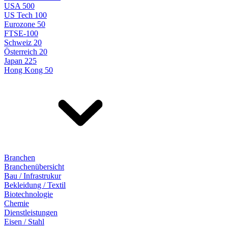
USA 500
US Tech 100
Eurozone 50
FTSE-100
Schweiz 20
Österreich 20
Japan 225
Hong Kong 50
Branchen
Branchenübersicht
Bau / Infrastrukur
Bekleidung / Textil
Biotechnologie
Chemie
Dienstleistungen
Eisen / Stahl