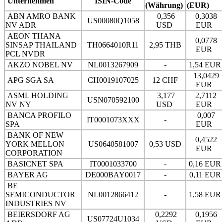
Unternehmen
ISIN-Code
(Währung)
(EUR)
ABN AMRO BANK
0,356
0,3038
US00080Q1058
NV ADR
USD
EUR
AEON THANA
0,0778
SINSAP THAILAND
TH0664010R11
2,95 THB
EUR
PCL NVDR
AKZO NOBEL NV
NL0013267909
-
1,54 EU
13,0429
APG SGA SA
CH0019107025
12 CHF
EUR
ASML HOLDING
3,177
2,7112
USN070592100
NV NY
USD
EUR
BANCA PROFILO
0,007
IT0001073XXX
-
SPA
EUR
BANK OF NEW
0,4522
YORK MELLON
US0640581007
0,53 USD
EUR
CORPORATION
BASICNET SPA
IT0001033700
-
0,16 EU
BAYER AG
DE000BAY0017
-
0,11 EU
BE
SEMICONDUCTOR
NL0012866412
-
1,58 EU
INDUSTRIES NV
BEIERSDORF AG
0,2292
0,1956
US07724U1034