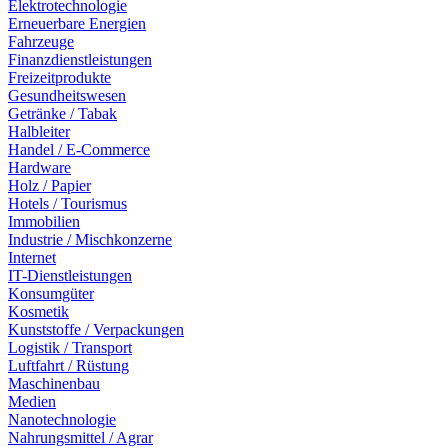
Elektrotechnologie
Erneuerbare Energien
Fahrzeuge
Finanzdienstleistungen
Freizeitprodukte
Gesundheitswesen
Getränke / Tabak
Halbleiter
Handel / E-Commerce
Hardware
Holz / Papier
Hotels / Tourismus
Immobilien
Industrie / Mischkonzerne
Internet
IT-Dienstleistungen
Konsumgüter
Kosmetik
Kunststoffe / Verpackungen
Logistik / Transport
Luftfahrt / Rüstung
Maschinenbau
Medien
Nanotechnologie
Nahrungsmittel / Agrar