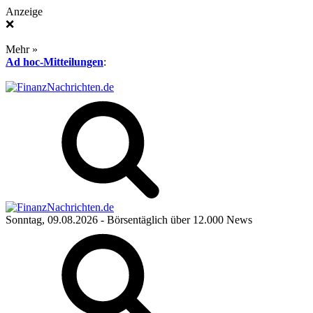
Anzeige
❌
Mehr »
Ad hoc-Mitteilungen
:
Sonntag, 09.08.2026
- Börsentäglich über 12.000 News