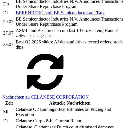
BE Semiconductor Industries N.V. Announces Transactions
Do
Under Share Repurchase Program
Di
BERENBERG stuft BE Semiconductor auf 'Buy'
BE Semiconductor Industries N.V. Announces Transactions
29.07.
Under Share Repurchase Program
ASML und Besi brechen um fast 10 Prozent ein, Handel
27.07.
zeitweise ausgesetzt
Besi Q2 2026 slides: AI demand drives record orders, stock
23.07.
dips
Nachrichten zu CELANESE CORPORATION
Zeit
Aktuelle Nachrichten
Celanese Q2 Earnings Beat Estimates on Pricing and
Mi
Execution
Di
Celanese Corp - 8-K, Current Report
Celanese, Clariant say Dutch court dismissed damages