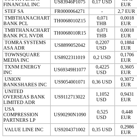
US83946P1075
0,17 USD
FINANCIAL INC
EUR
STEF SA
FR0000064271
-
2,7 EUR
TMBTHANACHART
0,071
0,0018
TH0068010Z15
BANK PCL
THB
EUR
TMBTHANACHART
0,071
0,0018
TH0068010R15
BANK PCL NVDR
THB
EUR
TOMRA SYSTEMS
0,2207
0,1884
US8899052042
ASA ADR
USD
EUR
TOWNSQUARE
0,1706
US8922311019
0,2 USD
MEDIA INC
EUR
TXNM ENERGY
0,4225
0,3605
US69349H1077
INC
USD
EUR
UNION
0,3072
US9054001071
0,36 USD
BANKSHARES INC
EUR
UNITED
1,1052
0,9431
OVERSEAS BANK
US9112713022
USD
EUR
LIMITED ADR
USA
0,525
0,448
COMPRESSION
US90290N1090
USD
EUR
PARTNERS LP
0,2986
VALUE LINE INC
US9204371002
0,35 USD
EUR