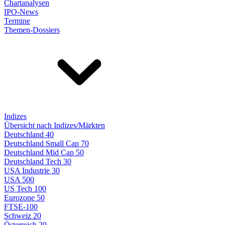
Chartanalysen
IPO-News
Termine
Themen-Dossiers
Indizes
Übersicht nach Indizes/Märkten
Deutschland 40
Deutschland Small Cap 70
Deutschland Mid Cap 50
Deutschland Tech 30
USA Industrie 30
USA 500
US Tech 100
Eurozone 50
FTSE-100
Schweiz 20
Österreich 20