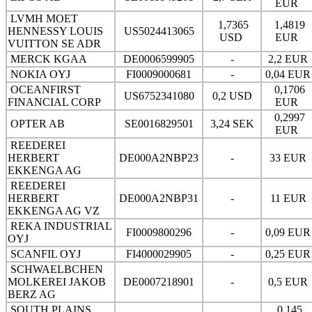
EUR
LVMH MOET
1,7365
1,4819
HENNESSY LOUIS
US5024413065
USD
EUR
VUITTON SE ADR
MERCK KGAA
DE0006599905
-
2,2 EUR
NOKIA OYJ
FI0009000681
-
0,04 EU
OCEANFIRST
0,1706
US6752341080
0,2 USD
FINANCIAL CORP
EUR
0,2997
OPTER AB
SE0016829501
3,24 SEK
EUR
REEDEREI
HERBERT
DE000A2NBP23
-
33 EUR
EKKENGA AG
REEDEREI
HERBERT
DE000A2NBP31
-
11 EUR
EKKENGA AG VZ
REKA INDUSTRIAL
FI0009800296
-
0,09 EU
OYJ
SCANFIL OYJ
FI4000029905
-
0,25 EU
SCHWAELBCHEN
MOLKEREI JAKOB
DE0007218901
-
0,5 EUR
BERZ AG
SOUTH PLAINS
0,145