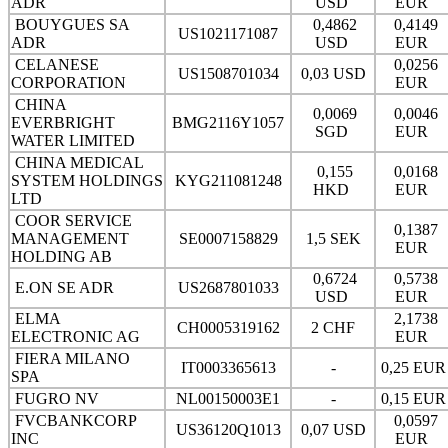
ADR
USD
EUR
BOUYGUES SA
0,4862
0,4149
US1021171087
ADR
USD
EUR
CELANESE
0,0256
US1508701034
0,03 USD
CORPORATION
EUR
CHINA
0,0069
0,0046
EVERBRIGHT
BMG2116Y1057
SGD
EUR
WATER LIMITED
CHINA MEDICAL
0,155
0,0168
SYSTEM HOLDINGS
KYG211081248
HKD
EUR
LTD
COOR SERVICE
0,1387
MANAGEMENT
SE0007158829
1,5 SEK
EUR
HOLDING AB
0,6724
0,5738
E.ON SE ADR
US2687801033
USD
EUR
ELMA
2,1738
CH0005319162
2 CHF
ELECTRONIC AG
EUR
FIERA MILANO
IT0003365613
-
0,25 EU
SPA
FUGRO NV
NL00150003E1
-
0,15 EU
FVCBANKCORP
0,0597
US36120Q1013
0,07 USD
INC
EUR