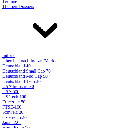
Termine
Themen-Dossiers
Indizes
Übersicht nach Indizes/Märkten
Deutschland 40
Deutschland Small Cap 70
Deutschland Mid Cap 50
Deutschland Tech 30
USA Industrie 30
USA 500
US Tech 100
Eurozone 50
FTSE-100
Schweiz 20
Österreich 20
Japan 225
Hong Kong 50