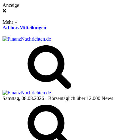
Anzeige
❌
Mehr »
Ad hoc-Mitteilungen
:
Samstag, 08.08.2026
- Börsentäglich über 12.000 News