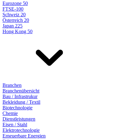
Eurozone 50
FTSE-100
Schweiz 20
Österreich 20
Japan 225
Hong Kong 50
Branchen
Branchenübersicht
Bau / Infrastrukur
Bekleidung / Textil
Biotechnologie
Chemie
Dienstleistungen
Eisen / Stahl
Elektrotechnologie
Erneuerbare Energien