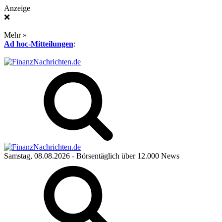
Anzeige
❌
Mehr »
Ad hoc-Mitteilungen
:
Samstag, 08.08.2026
- Börsentäglich über 12.000 News