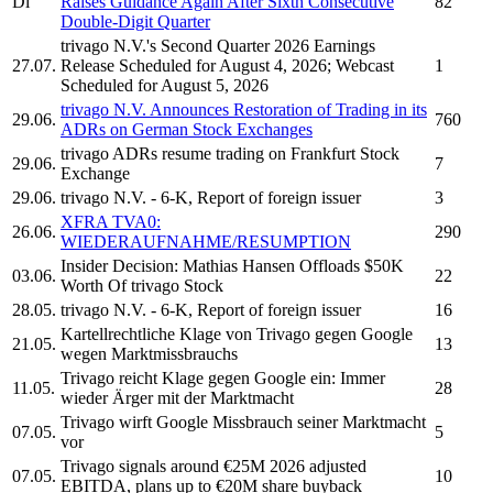
Di
Raises Guidance Again After Sixth Consecutive
82
Double-Digit Quarter
trivago N.V.'s
Second Quarter 2026 Earnings
27.07.
Release Scheduled for August 4, 2026; Webcast
1
Scheduled for August 5, 2026
trivago N.V.
Announces Restoration of Trading in its
29.06.
760
ADRs on German Stock Exchanges
trivago
ADRs resume trading on Frankfurt Stock
29.06.
7
Exchange
29.06.
trivago N.V.
- 6-K, Report of foreign issuer
3
XFRA TVA0:
26.06.
290
WIEDERAUFNAHME/RESUMPTION
Insider Decision: Mathias Hansen Offloads $50K
03.06.
22
Worth Of
trivago
Stock
28.05.
trivago N.V.
- 6-K, Report of foreign issuer
16
Kartellrechtliche Klage von
Trivago
gegen Google
21.05.
13
wegen Marktmissbrauchs
Trivago
reicht Klage gegen Google ein: Immer
11.05.
28
wieder Ärger mit der Marktmacht
Trivago
wirft Google Missbrauch seiner Marktmacht
07.05.
5
vor
Trivago
signals around €25M 2026 adjusted
07.05.
10
EBITDA, plans up to €20M share buyback