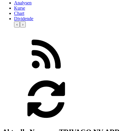
Analysen
Kurse
Chart
Dividende
‹
›