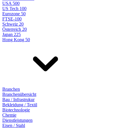
USA 500
US Tech 100
Eurozone 50
FTSE-100
Schweiz 20
Österreich 20
Japan 225
Hong Kong 50
Branchen
Branchenübersicht
Bau / Infrastrukur
Bekleidung / Textil
Biotechnologie
Chemie
Dienstleistungen
Eisen / Stahl