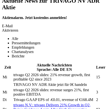
Aktuelle News zur TRIVAGO NV ADR
Aktie
Aktienalarm. Jetzt kostenlos anmelden!
E-Mail
Aktivieren
Alle
Pressemitteilungen
Empfehlungen
Chartanalysen
Berichte
Aktuelle Nachrichten
Zeit
Leser
Sprache:
Alle
DE
EN
trivago
Q2 2026 slides: 21% revenue growth, first
Mi
15
profitable Q2 since 2023
TRIVAGO NV ADR
Aktie jetzt für 0€ handeln
trivago
Q2 2026 slides: revenue surges 21%, first
Mi
3
positive EBITDA
Di
Trivago
GAAP EPS of -€0.01, revenue of €168.4M
2
trivago N.V.:
trivago
Delivers 21% Growth in Q2,