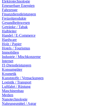
Elektrotechnologie
Erneuerbare Energien
Fahrzeuge
Finanzdienstleistungen
Freizeitprodukte
Gesundheitswesen
Getränke / Tabak
Halbleiter
Handel / E-Commerce
Hardware
Holz / Papier
Hotels / Tourismus
Immobilien
Industrie / Mischkonzerne
Internet
IT-Dienstleistungen
Konsumgüter
Kosmetik
Kunststoffe / Verpackungen
Logistik / Transport
Luftfahrt / Rüstung
Maschinenbau
Medien
Nanotechnologie
Nahrungsmittel / Agrar