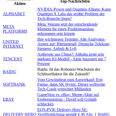
Top-Nachrichten
Aktien
NVIDIA-Power und Quanten-Allianz: Kann
ALPHABET
Quantum X Labs das größte Problem der
Tech-Branche lösen?
Meta: Warum jetzt der entscheidende
META
Moment für einen Positionsausbau
PLATFORMS
gekommen sein könnte
Ihre wichtigsten Termine: Alle Analysten-
UNITED
Augen auf: Rheinmetall, Deutsche Telekom,
INTERNET
Siemens, Airbnb & Lyft
Anthropic aus China?: Alibaba zeigt sein
TENCENT
stärkstes KI-Modell - Aktie haussiert um 7
Prozent
Baidu: Ist das Robotaxi-Wachstum der
BAIDU
Schlüsselfaktor für die Zukunft?
Vom Gewinnbeat zum Ausverkauf: Erst
SOFTBANK
Figma, dann SK Hynix: Dieser weltweite
Tech-Crash vernichtet Milliarden
GameStop vs. eBay: Meme-Aktie auf
EBAY
Eroberungstour - David will Goliath
schlucken
EQS-PVR: Delivery Hero SE:
DELIVERY HERO
Veröffentlichung gemäß § 40 Abs. 1 WpHG