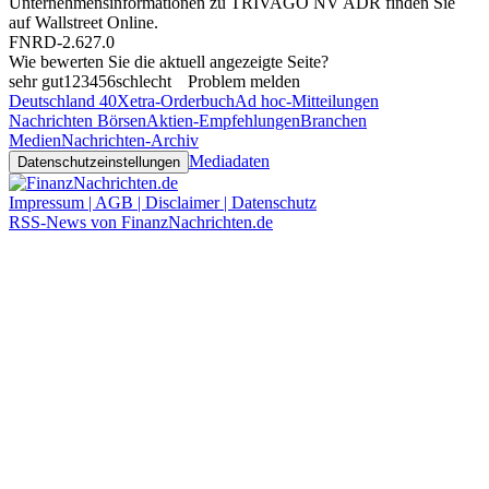
Unternehmensinformationen zu TRIVAGO NV ADR finden Sie
auf
Wallstreet Online
.
FNRD-2.627.0
Wie bewerten Sie die aktuell angezeigte Seite?
sehr gut
1
2
3
4
5
6
schlecht
Problem melden
Deutschland 40
Xetra-Orderbuch
Ad hoc-Mitteilungen
Nachrichten Börsen
Aktien-Empfehlungen
Branchen
Medien
Nachrichten-Archiv
Mediadaten
Datenschutzeinstellungen
Impressum | AGB | Disclaimer | Datenschutz
RSS-News von FinanzNachrichten.de