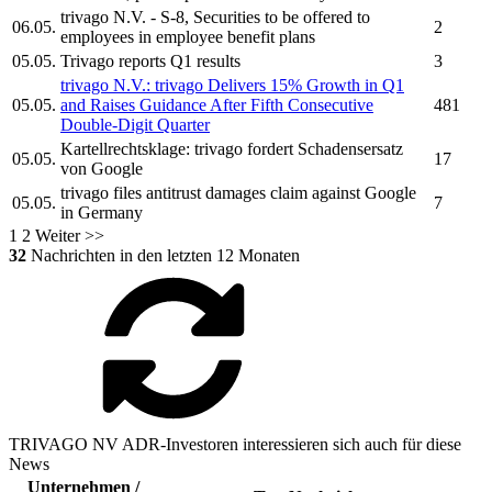
trivago N.V.
- S-8, Securities to be offered to
06.05.
2
employees in employee benefit plans
05.05.
Trivago
reports Q1 results
3
trivago N.V.:
trivago
Delivers 15% Growth in Q1
05.05.
and Raises Guidance After Fifth Consecutive
481
Double-Digit Quarter
Kartellrechtsklage:
trivago
fordert Schadensersatz
05.05.
17
von Google
trivago
files antitrust damages claim against Google
05.05.
7
in Germany
1
2
Weiter >>
32
Nachrichten in den letzten 12 Monaten
TRIVAGO NV ADR-Investoren interessieren sich auch für diese
News
Unternehmen /