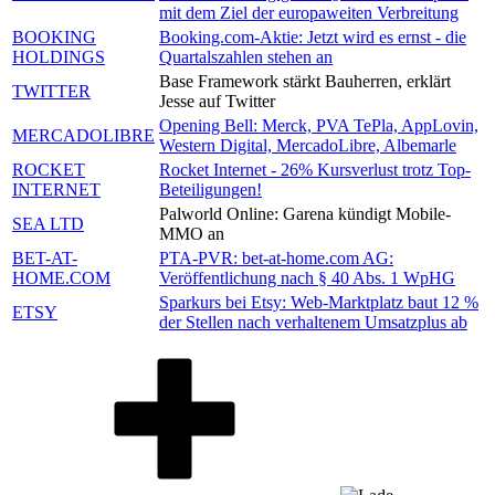
mit dem Ziel der europaweiten Verbreitung
BOOKING
Booking.com-Aktie: Jetzt wird es ernst - die
HOLDINGS
Quartalszahlen stehen an
Base Framework stärkt Bauherren, erklärt
TWITTER
Jesse auf Twitter
Opening Bell: Merck, PVA TePla, AppLovin,
MERCADOLIBRE
Western Digital, MercadoLibre, Albemarle
ROCKET
Rocket Internet - 26% Kursverlust trotz Top-
INTERNET
Beteiligungen!
Palworld Online: Garena kündigt Mobile-
SEA LTD
MMO an
BET-AT-
PTA-PVR: bet-at-home.com AG:
HOME.COM
Veröffentlichung nach § 40 Abs. 1 WpHG
Sparkurs bei Etsy: Web-Marktplatz baut 12 %
ETSY
der Stellen nach verhaltenem Umsatzplus ab