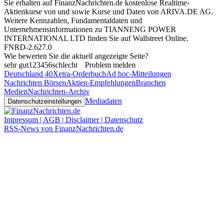
Sie erhalten auf FinanzNachrichten.de kostenlose Realtime-
Aktienkurse von
und
sowie Kurse und Daten von
ARIVA.DE AG
.
Weitere Kennzahlen, Fundamentaldaten und
Unternehmensinformationen zu TIANNENG POWER
INTERNATIONAL LTD finden Sie auf
Wallstreet Online
.
FNRD-2.627.0
Wie bewerten Sie die aktuell angezeigte Seite?
sehr gut
1
2
3
4
5
6
schlecht
Problem melden
Deutschland 40
Xetra-Orderbuch
Ad hoc-Mitteilungen
Nachrichten Börsen
Aktien-Empfehlungen
Branchen
Medien
Nachrichten-Archiv
Mediadaten
Datenschutzeinstellungen
Impressum | AGB | Disclaimer | Datenschutz
RSS-News von FinanzNachrichten.de