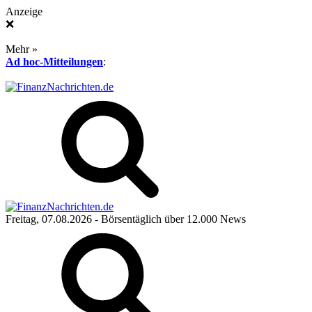
Anzeige
❌
Mehr »
Ad hoc-Mitteilungen
:
Freitag, 07.08.2026
- Börsentäglich über 12.000 News