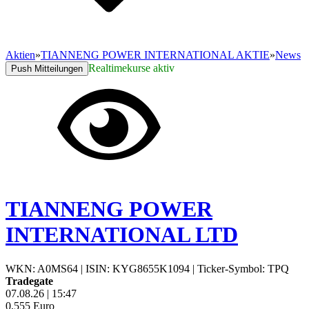
Aktien
»
TIANNENG POWER INTERNATIONAL AKTIE
»
News
Realtimekurse aktiv
Push Mitteilungen
TIANNENG POWER
INTERNATIONAL LTD
WKN: A0MS64
|
ISIN: KYG8655K1094
|
Ticker-Symbol: TPQ
Tradegate
07.08.26
|
15:47
0,555
Euro