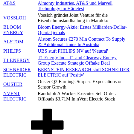
AT&S
Almonty Industries, AT&S und Marvell
Technology im Härtetest
Vossloh gründet Joint Venture für die
VOSSLOH
Eisenbahninstandhaltung in Marokko
BLOOM
Bloom Energy-Aktie: Erstes Milliarden-Dollar-
ENERGY
Quartal jemals
Alstom Secures €270 Mln Contract To Supply
ALSTOM
25 Additional Trains In Australia
PHILIPS
UBS stuft PHILIPS NV auf 'Neutral'
T1 Energy Inc.: T1 and Clearway Energy
T1 ENERGY
Group Execute Strategic Offtake Deal
SCHNEIDER
BERNSTEIN RESEARCH stuft SCHNEIDER
ELECTRIC
ELECTRIC auf 'Positiv'
Ouster Q2 Earnings Surpass Expectations on
OUSTER
Sensor Growth
NVENT
Randolph A Wacker Executes Sell Order:
ELECTRIC
Offloads $3.71M In nVent Electric Stock