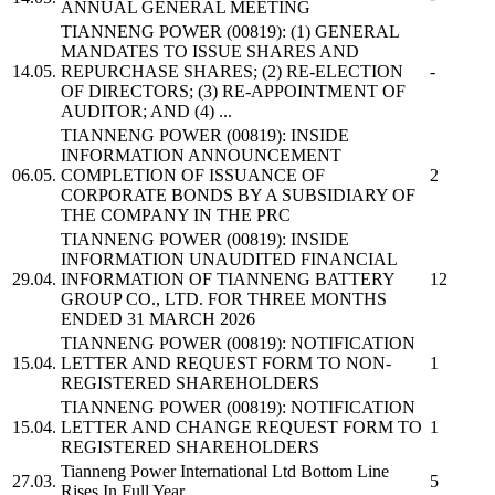
ANNUAL GENERAL MEETING
TIANNENG POWER
(00819): (1) GENERAL
MANDATES TO ISSUE SHARES AND
14.05.
REPURCHASE SHARES; (2) RE-ELECTION
-
OF DIRECTORS; (3) RE-APPOINTMENT OF
AUDITOR; AND (4) ...
TIANNENG POWER
(00819): INSIDE
INFORMATION ANNOUNCEMENT
06.05.
COMPLETION OF ISSUANCE OF
2
CORPORATE BONDS BY A SUBSIDIARY OF
THE COMPANY IN THE PRC
TIANNENG POWER
(00819): INSIDE
INFORMATION UNAUDITED FINANCIAL
29.04.
INFORMATION OF
TIANNENG
BATTERY
12
GROUP CO., LTD. FOR THREE MONTHS
ENDED 31 MARCH 2026
TIANNENG POWER
(00819): NOTIFICATION
15.04.
LETTER AND REQUEST FORM TO NON-
1
REGISTERED SHAREHOLDERS
TIANNENG POWER
(00819): NOTIFICATION
15.04.
LETTER AND CHANGE REQUEST FORM TO
1
REGISTERED SHAREHOLDERS
Tianneng Power International Ltd
Bottom Line
27.03.
5
Rises In Full Year