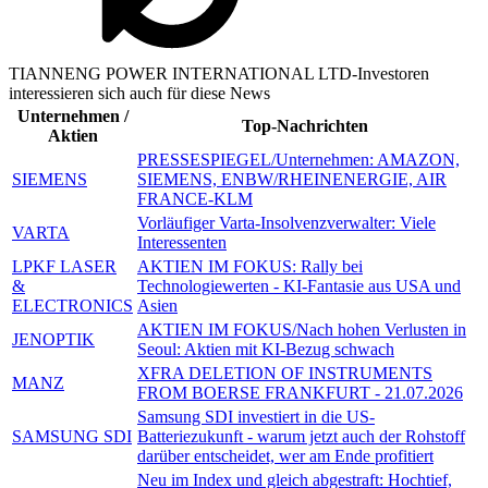
TIANNENG POWER INTERNATIONAL LTD-Investoren
interessieren sich auch für diese News
Unternehmen /
Top-Nachrichten
Aktien
PRESSESPIEGEL/Unternehmen: AMAZON,
SIEMENS
SIEMENS, ENBW/RHEINENERGIE, AIR
FRANCE-KLM
Vorläufiger Varta-Insolvenzverwalter: Viele
VARTA
Interessenten
LPKF LASER
AKTIEN IM FOKUS: Rally bei
&
Technologiewerten - KI-Fantasie aus USA und
ELECTRONICS
Asien
AKTIEN IM FOKUS/Nach hohen Verlusten in
JENOPTIK
Seoul: Aktien mit KI-Bezug schwach
XFRA DELETION OF INSTRUMENTS
MANZ
FROM BOERSE FRANKFURT - 21.07.2026
Samsung SDI investiert in die US-
SAMSUNG SDI
Batteriezukunft - warum jetzt auch der Rohstoff
darüber entscheidet, wer am Ende profitiert
Neu im Index und gleich abgestraft: Hochtief,