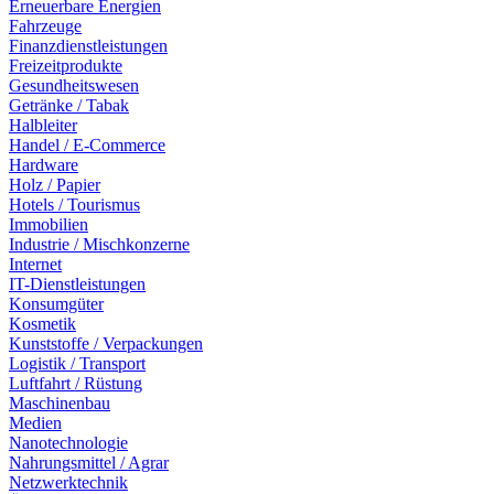
Erneuerbare Energien
Fahrzeuge
Finanzdienstleistungen
Freizeitprodukte
Gesundheitswesen
Getränke / Tabak
Halbleiter
Handel / E-Commerce
Hardware
Holz / Papier
Hotels / Tourismus
Immobilien
Industrie / Mischkonzerne
Internet
IT-Dienstleistungen
Konsumgüter
Kosmetik
Kunststoffe / Verpackungen
Logistik / Transport
Luftfahrt / Rüstung
Maschinenbau
Medien
Nanotechnologie
Nahrungsmittel / Agrar
Netzwerktechnik