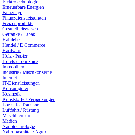
Elektrotechnologie
Erneuerbare Energien
Fahrzeuge
Finanzdienstleistungen
Freizeitprodukte
Gesundheitswesen
Getränke / Tabak
Halbleiter
Handel / E-Commerce
Hardware
Holz / Papier
Hotels / Tourismus
Immobilien
Industrie / Mischkonzerne
Internet
IT-Dienstleistungen
Konsumgüter
Kosmetik
Kunststoffe / Verpackungen
Logistik / Transport
Luftfahrt / Rüstung
Maschinenbau
Medien
Nanotechnologie
Nahrungsmittel / Agrar