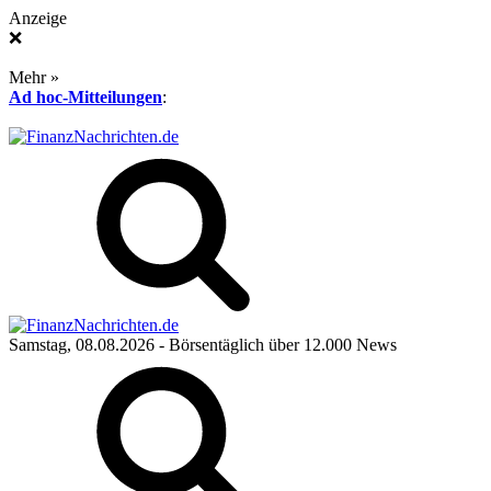
Anzeige
❌
Mehr »
Ad hoc-Mitteilungen
:
Samstag, 08.08.2026
- Börsentäglich über 12.000 News