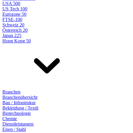
USA 500
US Tech 100
Eurozone 50
FTSE-100
Schweiz 20
Österreich 20
Japan 225
Hong Kong 50
Branchen
Branchenübersicht
Bau / Infrastrukur
Bekleidung / Textil
Biotechnologie
Chemie
Dienstleistungen
Eisen / Stahl