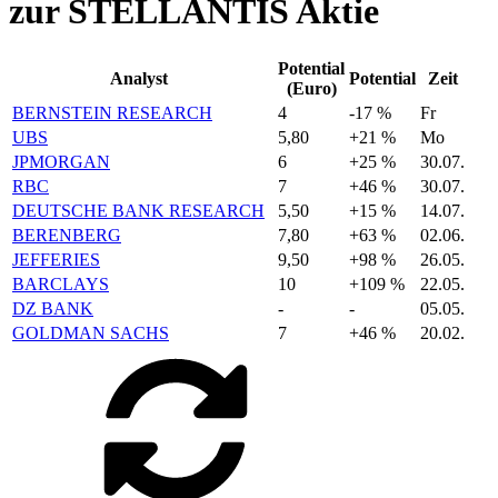
zur STELLANTIS Aktie
Potential
Analyst
Potential
Zeit
(Euro)
BERNSTEIN RESEARCH
4
-17 %
Fr
UBS
5,80
+21 %
Mo
JPMORGAN
6
+25 %
30.07.
RBC
7
+46 %
30.07.
DEUTSCHE BANK RESEARCH
5,50
+15 %
14.07.
BERENBERG
7,80
+63 %
02.06.
JEFFERIES
9,50
+98 %
26.05.
BARCLAYS
10
+109 %
22.05.
DZ BANK
-
-
05.05.
GOLDMAN SACHS
7
+46 %
20.02.