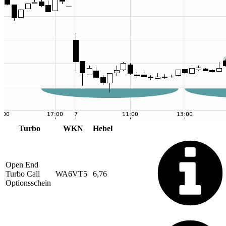
Turbo
WKN
Hebel
Open End
Turbo Call
WA6VT5
6,76
Optionsschein