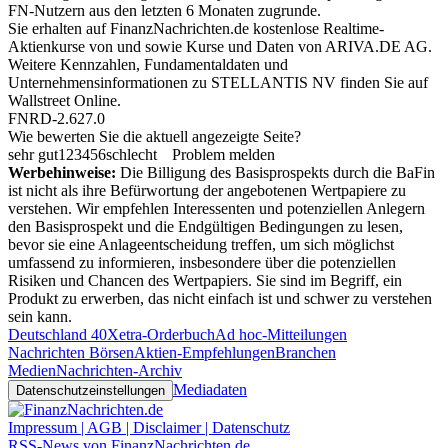
FN-Nutzern aus den letzten 6 Monaten zugrunde.
Sie erhalten auf FinanzNachrichten.de kostenlose Realtime-
Aktienkurse von
und
sowie Kurse und Daten von
ARIVA.DE AG
.
Weitere Kennzahlen, Fundamentaldaten und
Unternehmensinformationen zu STELLANTIS NV finden Sie auf
Wallstreet Online
.
FNRD-2.627.0
Wie bewerten Sie die aktuell angezeigte Seite?
sehr gut
1
2
3
4
5
6
schlecht
Problem melden
Werbehinweise:
Die Billigung des Basisprospekts durch die BaFin
ist nicht als ihre Befürwortung der angebotenen Wertpapiere zu
verstehen. Wir empfehlen Interessenten und potenziellen Anlegern
den Basisprospekt und die Endgültigen Bedingungen zu lesen,
bevor sie eine Anlageentscheidung treffen, um sich möglichst
umfassend zu informieren, insbesondere über die potenziellen
Risiken und Chancen des Wertpapiers. Sie sind im Begriff, ein
Produkt zu erwerben, das nicht einfach ist und schwer zu verstehen
sein kann.
Deutschland 40
Xetra-Orderbuch
Ad hoc-Mitteilungen
Nachrichten Börsen
Aktien-Empfehlungen
Branchen
Medien
Nachrichten-Archiv
Mediadaten
Datenschutzeinstellungen
Impressum | AGB | Disclaimer | Datenschutz
RSS-News von FinanzNachrichten.de