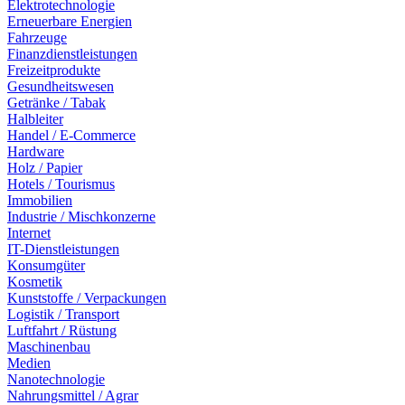
Elektrotechnologie
Erneuerbare Energien
Fahrzeuge
Finanzdienstleistungen
Freizeitprodukte
Gesundheitswesen
Getränke / Tabak
Halbleiter
Handel / E-Commerce
Hardware
Holz / Papier
Hotels / Tourismus
Immobilien
Industrie / Mischkonzerne
Internet
IT-Dienstleistungen
Konsumgüter
Kosmetik
Kunststoffe / Verpackungen
Logistik / Transport
Luftfahrt / Rüstung
Maschinenbau
Medien
Nanotechnologie
Nahrungsmittel / Agrar