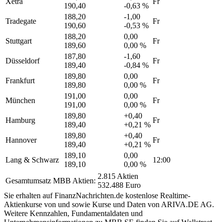
Xetra
Fr
190,40
-0,63 %
188,20
-1,00
Tradegate
Fr
190,60
-0,53 %
188,20
0,00
Stuttgart
Fr
189,60
0,00 %
187,80
-1,60
Düsseldorf
Fr
189,40
-0,84 %
189,80
0,00
Frankfurt
Fr
189,80
0,00 %
191,00
0,00
München
Fr
191,00
0,00 %
189,80
+0,40
Hamburg
Fr
189,40
+0,21 %
189,80
+0,40
Hannover
Fr
189,40
+0,21 %
189,10
0,00
Lang & Schwarz
12:00
189,10
0,00 %
2.815 Aktien
Gesamtumsatz MBB Aktien:
532.488 Euro
Sie erhalten auf FinanzNachrichten.de kostenlose Realtime-
Aktienkurse von
und
sowie Kurse und Daten von
ARIVA.DE AG
.
Weitere Kennzahlen, Fundamentaldaten und