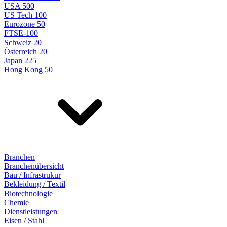
USA 500
US Tech 100
Eurozone 50
FTSE-100
Schweiz 20
Österreich 20
Japan 225
Hong Kong 50
Branchen
Branchenübersicht
Bau / Infrastrukur
Bekleidung / Textil
Biotechnologie
Chemie
Dienstleistungen
Eisen / Stahl