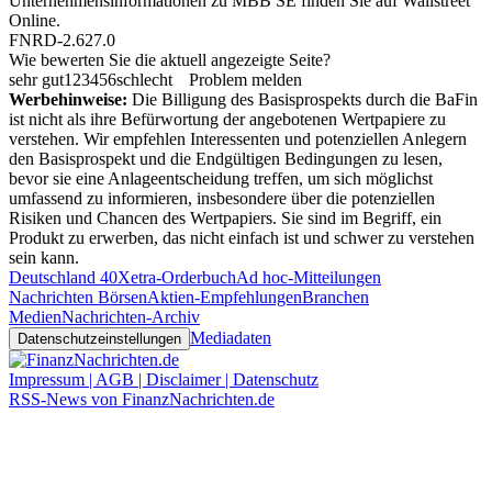
Unternehmensinformationen zu MBB SE finden Sie auf
Wallstreet
Online
.
FNRD-2.627.0
Wie bewerten Sie die aktuell angezeigte Seite?
sehr gut
1
2
3
4
5
6
schlecht
Problem melden
Werbehinweise:
Die Billigung des Basisprospekts durch die BaFin
ist nicht als ihre Befürwortung der angebotenen Wertpapiere zu
verstehen. Wir empfehlen Interessenten und potenziellen Anlegern
den Basisprospekt und die Endgültigen Bedingungen zu lesen,
bevor sie eine Anlageentscheidung treffen, um sich möglichst
umfassend zu informieren, insbesondere über die potenziellen
Risiken und Chancen des Wertpapiers. Sie sind im Begriff, ein
Produkt zu erwerben, das nicht einfach ist und schwer zu verstehen
sein kann.
Deutschland 40
Xetra-Orderbuch
Ad hoc-Mitteilungen
Nachrichten Börsen
Aktien-Empfehlungen
Branchen
Medien
Nachrichten-Archiv
Mediadaten
Datenschutzeinstellungen
Impressum | AGB | Disclaimer | Datenschutz
RSS-News von FinanzNachrichten.de