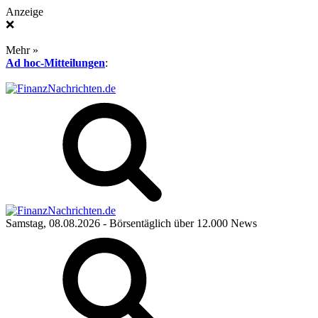
Anzeige
❌
Mehr »
Ad hoc-Mitteilungen
:
Samstag, 08.08.2026
- Börsentäglich über 12.000 News