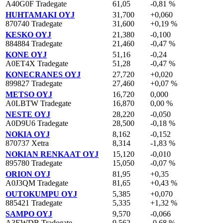
A40G0F Tradegate
61,05
-0,81 %
HUHTAMAKI OYJ
31,700
+0,060
870740 Tradegate
31,600
+0,19 %
KESKO OYJ
21,380
-0,100
884884 Tradegate
21,460
-0,47 %
KONE OYJ
51,16
-0,24
A0ET4X Tradegate
51,28
-0,47 %
KONECRANES OYJ
27,720
+0,020
899827 Tradegate
27,460
+0,07 %
METSO OYJ
16,720
0,000
A0LBTW Tradegate
16,870
0,00 %
NESTE OYJ
28,220
-0,050
A0D9U6 Tradegate
28,500
-0,18 %
NOKIA OYJ
8,162
-0,152
870737 Xetra
8,314
-1,83 %
NOKIAN RENKAAT OYJ
15,120
-0,010
895780 Tradegate
15,050
-0,07 %
ORION OYJ
81,95
+0,35
A0J3QM Tradegate
81,65
+0,43 %
OUTOKUMPU OYJ
5,385
+0,070
885421 Tradegate
5,335
+1,32 %
SAMPO OYJ
9,570
-0,066
A3EWDB Tradegate
9,562
-0,68 %