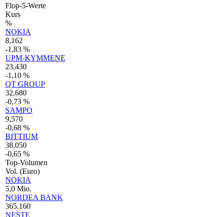
Flop-5-Werte
Kurs
%
NOKIA
8,162
-1,83 %
UPM-KYMMENE
23,430
-1,10 %
QT GROUP
32,680
-0,73 %
SAMPO
9,570
-0,68 %
BITTIUM
38,050
-0,65 %
Top-Volumen
Vol. (Euro)
NOKIA
5,0 Mio.
NORDEA BANK
365.160
NESTE