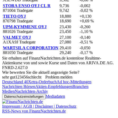
STORA ENSO OYJ CL R
9,736
-0,002
871004 Tradegate
9,742
-0,02 %
TIETO OYJ
18,880
+0,130
870798 Tradegate
18,690
+0,69 %
UPM-KYMMENE OYJ
23,430
-0,260
881026 Tradegate
23,450
-1,10 %
VALMET OYJ
27,100
-0,140
A1XA9J Tradegate
27,080
-0,51 %
WARTSILA CORPORATION
29,410
-0,050
881050 Tradegate
29,240
-0,17 %
Sie erhalten auf FinanzNachrichten.de kostenlose Realtime-
Aktienkurse von
und
sowie Kurse und Daten von
ARIVA.DE AG
.
FNRD-2.627.0
Wie bewerten Sie die aktuell angezeigte Seite?
sehr gut
1
2
3
4
5
6
schlecht
Problem melden
Deutschland 40
Xetra-Orderbuch
Ad hoc-Mitteilungen
Nachrichten Börsen
Aktien-Empfehlungen
Branchen
Medien
Nachrichten-Archiv
Mediadaten
Datenschutzeinstellungen
Impressum | AGB | Disclaimer | Datenschutz
RSS-News von FinanzNachrichten.de