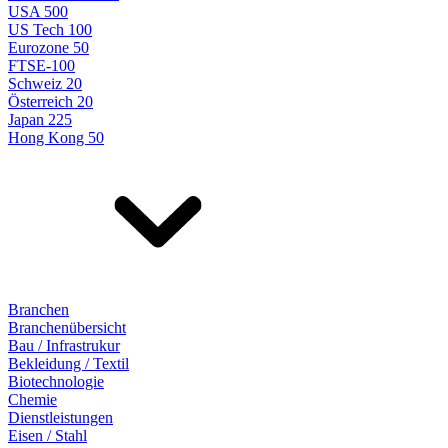
USA 500
US Tech 100
Eurozone 50
FTSE-100
Schweiz 20
Österreich 20
Japan 225
Hong Kong 50
Branchen
Branchenübersicht
Bau / Infrastrukur
Bekleidung / Textil
Biotechnologie
Chemie
Dienstleistungen
Eisen / Stahl