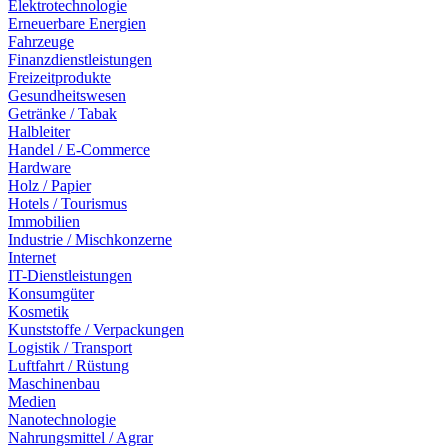
Elektrotechnologie
Erneuerbare Energien
Fahrzeuge
Finanzdienstleistungen
Freizeitprodukte
Gesundheitswesen
Getränke / Tabak
Halbleiter
Handel / E-Commerce
Hardware
Holz / Papier
Hotels / Tourismus
Immobilien
Industrie / Mischkonzerne
Internet
IT-Dienstleistungen
Konsumgüter
Kosmetik
Kunststoffe / Verpackungen
Logistik / Transport
Luftfahrt / Rüstung
Maschinenbau
Medien
Nanotechnologie
Nahrungsmittel / Agrar