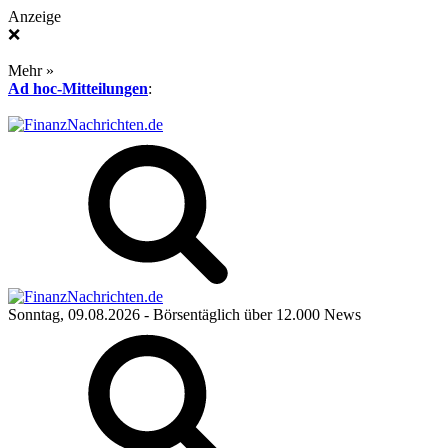
Anzeige
❌
Mehr »
Ad hoc-Mitteilungen
:
Sonntag, 09.08.2026
- Börsentäglich über 12.000 News