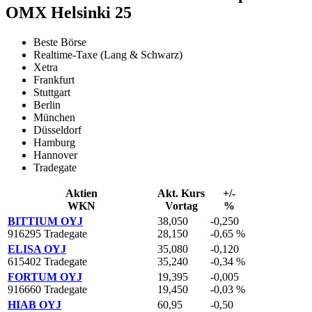
OMX Helsinki 25
Beste Börse
Realtime-Taxe (Lang & Schwarz)
Xetra
Frankfurt
Stuttgart
Berlin
München
Düsseldorf
Hamburg
Hannover
Tradegate
Aktien
Akt. Kurs
+/-
WKN
Vortag
%
BITTIUM OYJ
38,050
-0,250
916295 Tradegate
28,150
-0,65 %
ELISA OYJ
35,080
-0,120
615402 Tradegate
35,240
-0,34 %
FORTUM OYJ
19,395
-0,005
916660 Tradegate
19,450
-0,03 %
HIAB OYJ
60,95
-0,50