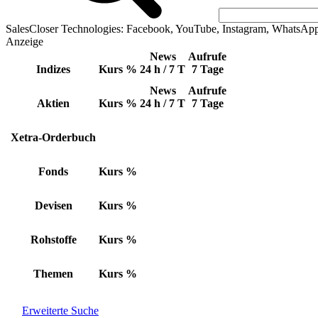
SalesCloser Technologies: Facebook, YouTube, Instagram, WhatsAp
Anzeige
News
Aufrufe
Indizes
Kurs
%
24 h / 7 T
7 Tage
News
Aufrufe
Aktien
Kurs
%
24 h / 7 T
7 Tage
Xetra-Orderbuch
Fonds
Kurs
%
Devisen
Kurs
%
Rohstoffe
Kurs
%
Themen
Kurs
%
Erweiterte Suche