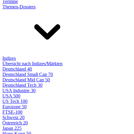
Termine
Themen-Dossiers
Indizes
Übersicht nach Indizes/Märkten
Deutschland 40
Deutschland Small Cap 70
Deutschland Mid Cap 50
Deutschland Tech 30
USA Industrie 30
USA 500
US Tech 100
Eurozone 50
FTSE-100
Schweiz 20
Österreich 20
Japan 225
Hong Kong 50