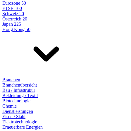
Eurozone 50
FTSE-100
Schweiz 20
Österreich 20
Japan 225
Hong Kong 50
Branchen
Branchenübersicht
Bau / Infrastrukur
Bekleidung / Textil
Biotechnologie
Chemie
Dienstleistungen
Eisen / Stahl
Elektrotechnologie
Erneuerbare Energien