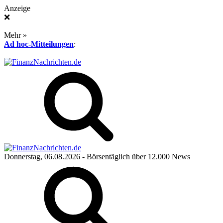
Anzeige
❌
Mehr »
Ad hoc-Mitteilungen
:
Donnerstag, 06.08.2026
- Börsentäglich über 12.000 News