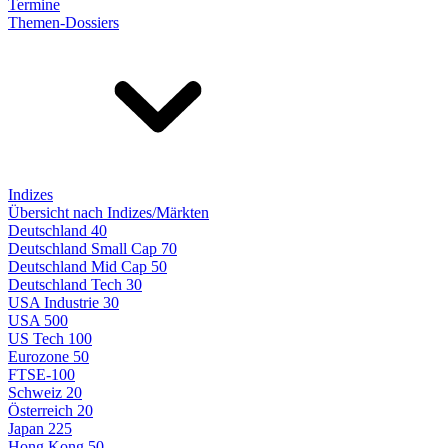
Termine
Themen-Dossiers
Indizes
Übersicht nach Indizes/Märkten
Deutschland 40
Deutschland Small Cap 70
Deutschland Mid Cap 50
Deutschland Tech 30
USA Industrie 30
USA 500
US Tech 100
Eurozone 50
FTSE-100
Schweiz 20
Österreich 20
Japan 225
Hong Kong 50