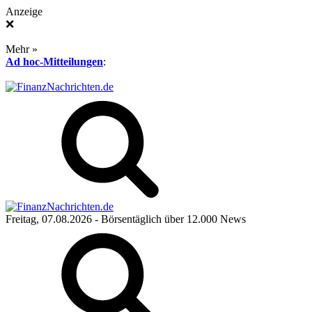
Anzeige
❌
Mehr »
Ad hoc-Mitteilungen
:
Freitag, 07.08.2026
- Börsentäglich über 12.000 News