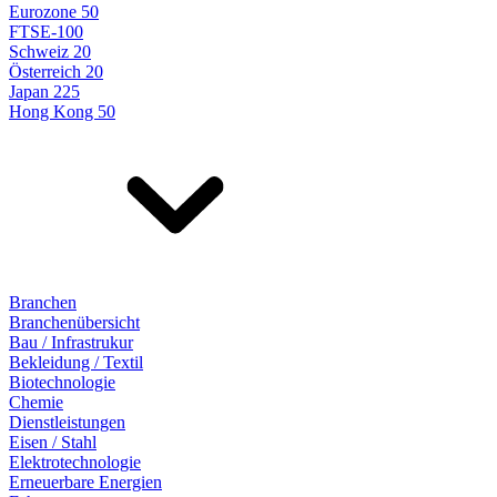
Eurozone 50
FTSE-100
Schweiz 20
Österreich 20
Japan 225
Hong Kong 50
Branchen
Branchenübersicht
Bau / Infrastrukur
Bekleidung / Textil
Biotechnologie
Chemie
Dienstleistungen
Eisen / Stahl
Elektrotechnologie
Erneuerbare Energien