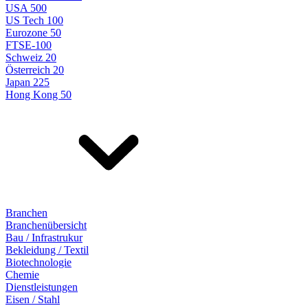
USA 500
US Tech 100
Eurozone 50
FTSE-100
Schweiz 20
Österreich 20
Japan 225
Hong Kong 50
Branchen
Branchenübersicht
Bau / Infrastrukur
Bekleidung / Textil
Biotechnologie
Chemie
Dienstleistungen
Eisen / Stahl