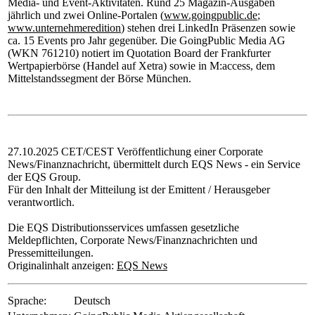
Media- und Event-Aktivitäten. Rund 25 Magazin-Ausgaben
jährlich und zwei Online-Portalen (
www.goingpublic.de
;
www.unternehmeredition
) stehen drei LinkedIn Präsenzen sowie
ca. 15 Events pro Jahr gegenüber. Die GoingPublic Media AG
(WKN 761210) notiert im Quotation Board der Frankfurter
Wertpapierbörse (Handel auf Xetra) sowie in M:access, dem
Mittelstandssegment der Börse München.
27.10.2025 CET/CEST Veröffentlichung einer Corporate
News/Finanznachricht, übermittelt durch EQS News - ein Service
der EQS Group.
Für den Inhalt der Mitteilung ist der Emittent / Herausgeber
verantwortlich.
Die EQS Distributionsservices umfassen gesetzliche
Meldepflichten, Corporate News/Finanznachrichten und
Pressemitteilungen.
Originalinhalt anzeigen:
EQS News
Sprache:
Deutsch