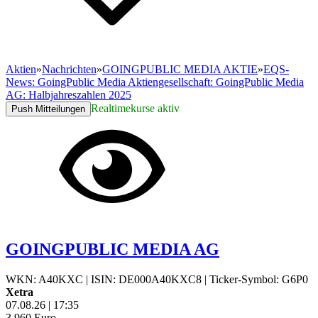
Aktien
»
Nachrichten
»
GOINGPUBLIC MEDIA AKTIE
»
EQS-
News: GoingPublic Media Aktiengesellschaft: GoingPublic Media
AG: Halbjahreszahlen 2025
Realtimekurse aktiv
Push Mitteilungen
GOINGPUBLIC MEDIA AG
WKN: A40KXC
|
ISIN: DE000A40KXC8
|
Ticker-Symbol: G6P0
Xetra
07.08.26
|
17:35
3,960
Euro