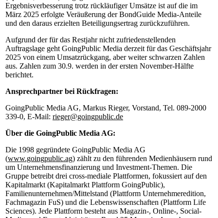
Ergebnisverbesserung trotz rückläufiger Umsätze ist auf die im
März 2025 erfolgte Veräußerung der BondGuide Media-Anteile
und den daraus erzielten Beteiligungsertrag zurückzuführen.
Aufgrund der für das Restjahr nicht zufriedenstellenden
Auftragslage geht GoingPublic Media derzeit für das Geschäftsjahr
2025 von einem Umsatzrückgang, aber weiter schwarzen Zahlen
aus. Zahlen zum 30.9. werden in der ersten November-Hälfte
berichtet.
Ansprechpartner bei Rückfragen:
GoingPublic Media AG, Markus Rieger, Vorstand, Tel. 089-2000
339-0, E-Mail:
rieger@goingpublic.de
Über die GoingPublic Media AG:
Die 1998 gegründete GoingPublic Media AG
(
www.goingpublic.ag
) zählt zu den führenden Medienhäusern rund
um Unternehmensfinanzierung und Investment-Themen. Die
Gruppe betreibt drei cross-mediale Plattformen, fokussiert auf den
Kapitalmarkt (Kapitalmarkt Plattform GoingPublic),
Familienunternehmen/Mittelstand (Plattform Unternehmeredition,
Fachmagazin FuS) und die Lebenswissenschaften (Plattform Life
Sciences). Jede Plattform besteht aus Magazin-, Online-, Social-