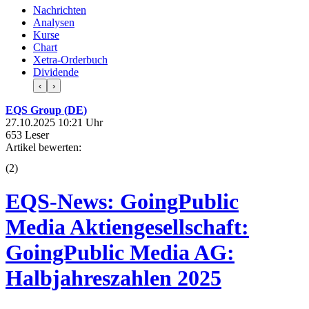
Nachrichten
Analysen
Kurse
Chart
Xetra-Orderbuch
Dividende
‹
›
EQS Group (DE)
27.10.2025 10:21 Uhr
653 Leser
Artikel bewerten:
(
2
)
EQS-News: GoingPublic
Media Aktiengesellschaft:
GoingPublic Media AG:
Halbjahreszahlen 2025