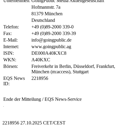
Unternehmen:
GoingPublic Media Aktiengesellschaft
Hofmannstr. 7a
81379 München
Deutschland
Telefon:
+49 (0)89-2000 339-0
Fax:
+49 (0)89-2000 339-39
E-Mail:
info@goingpublic.de
Internet:
www.goingpublic.ag
ISIN:
DE000A40KXC8
WKN:
A40KXC
Börsen:
Freiverkehr in Berlin, Düsseldorf, Frankfurt,
München (m:access), Stuttgart
EQS News
2218956
ID:
Ende der Mitteilung
/ EQS News-Service
2218956 27.10.2025 CET/CEST