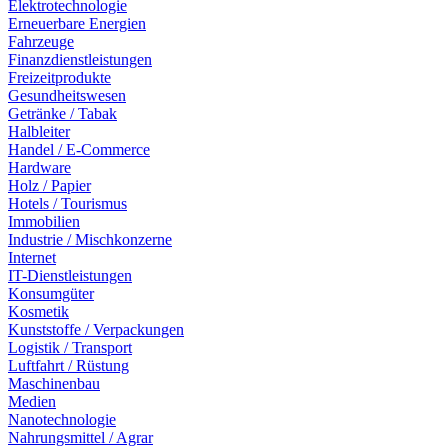
Elektrotechnologie
Erneuerbare Energien
Fahrzeuge
Finanzdienstleistungen
Freizeitprodukte
Gesundheitswesen
Getränke / Tabak
Halbleiter
Handel / E-Commerce
Hardware
Holz / Papier
Hotels / Tourismus
Immobilien
Industrie / Mischkonzerne
Internet
IT-Dienstleistungen
Konsumgüter
Kosmetik
Kunststoffe / Verpackungen
Logistik / Transport
Luftfahrt / Rüstung
Maschinenbau
Medien
Nanotechnologie
Nahrungsmittel / Agrar