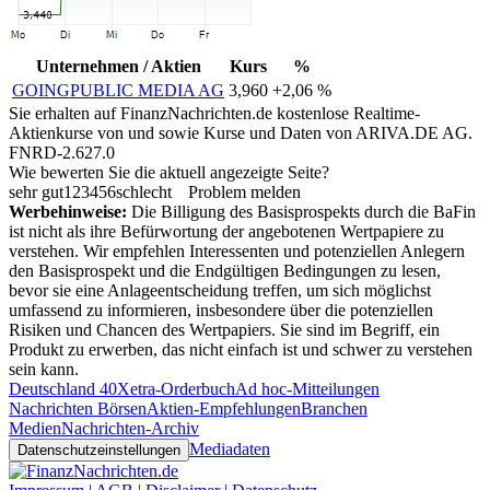
Unternehmen / Aktien
Kurs
%
GOINGPUBLIC MEDIA AG
3,960
+2,06 %
Sie erhalten auf FinanzNachrichten.de kostenlose Realtime-
Aktienkurse von
und
sowie Kurse und Daten von
ARIVA.DE AG
.
FNRD-2.627.0
Wie bewerten Sie die aktuell angezeigte Seite?
sehr gut
1
2
3
4
5
6
schlecht
Problem melden
Werbehinweise:
Die Billigung des Basisprospekts durch die BaFin
ist nicht als ihre Befürwortung der angebotenen Wertpapiere zu
verstehen. Wir empfehlen Interessenten und potenziellen Anlegern
den Basisprospekt und die Endgültigen Bedingungen zu lesen,
bevor sie eine Anlageentscheidung treffen, um sich möglichst
umfassend zu informieren, insbesondere über die potenziellen
Risiken und Chancen des Wertpapiers. Sie sind im Begriff, ein
Produkt zu erwerben, das nicht einfach ist und schwer zu verstehen
sein kann.
Deutschland 40
Xetra-Orderbuch
Ad hoc-Mitteilungen
Nachrichten Börsen
Aktien-Empfehlungen
Branchen
Medien
Nachrichten-Archiv
Mediadaten
Datenschutzeinstellungen