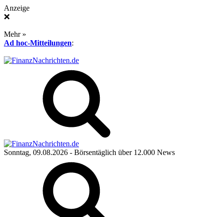
Anzeige
❌
Mehr »
Ad hoc-Mitteilungen
:
Sonntag, 09.08.2026
- Börsentäglich über 12.000 News