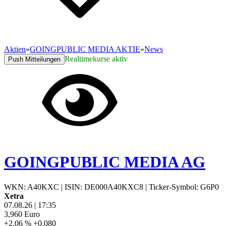
Aktien
»
GOINGPUBLIC MEDIA AKTIE
»
News
Realtimekurse aktiv
Push Mitteilungen
GOINGPUBLIC MEDIA AG
WKN: A40KXC
|
ISIN: DE000A40KXC8
|
Ticker-Symbol: G6P0
Xetra
07.08.26
|
17:35
3,960
Euro
+2,06 %
+0,080