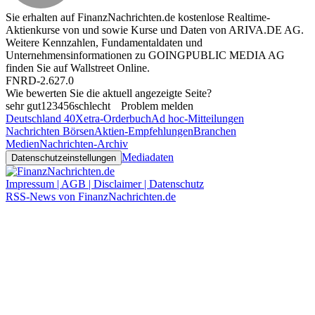
Sie erhalten auf FinanzNachrichten.de kostenlose Realtime-
Aktienkurse von
und
sowie Kurse und Daten von
ARIVA.DE AG
.
Weitere Kennzahlen, Fundamentaldaten und
Unternehmensinformationen zu GOINGPUBLIC MEDIA AG
finden Sie auf
Wallstreet Online
.
FNRD-2.627.0
Wie bewerten Sie die aktuell angezeigte Seite?
sehr gut
1
2
3
4
5
6
schlecht
Problem melden
Deutschland 40
Xetra-Orderbuch
Ad hoc-Mitteilungen
Nachrichten Börsen
Aktien-Empfehlungen
Branchen
Medien
Nachrichten-Archiv
Mediadaten
Datenschutzeinstellungen
Impressum | AGB | Disclaimer | Datenschutz
RSS-News von FinanzNachrichten.de