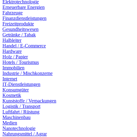
Elektrotechnologie
Erneuerbare Energien
Fahrzeuge
Finanzdienstleistungen
Freizeitprodukte
Gesundheitswesen
Getränke / Tabak
Halbleiter
Handel / E-Commerce
Hardware
Holz / Papier
Hotels / Tourismus
Immobilien
Industrie / Mischkonzerne
Internet
IT-Dienstleistungen
Konsumgüter
Kosmetik
Kunststoffe / Verpackungen
Logistik / Transport
Luftfahrt / Rüstung
Maschinenbau
Medien
Nanotechnologie
Nahrungsmittel / Agrar