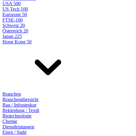
USA 500
US Tech 100
Eurozone 50
FTSE-100
Schweiz 20
Österreich 20
Japan 225
Hong Kong 50
Branchen
Branchenübersicht
Bau / Infrastrukur
Bekleidung / Textil
Biotechnologie
Chemie
Dienstleistungen
Eisen / Stahl