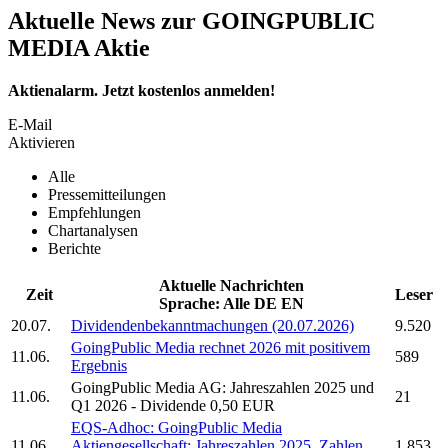
Aktuelle News zur GOINGPUBLIC
MEDIA Aktie
Aktienalarm. Jetzt kostenlos anmelden!
E-Mail
Aktivieren
Alle
Pressemitteilungen
Empfehlungen
Chartanalysen
Berichte
Aktuelle Nachrichten
Zeit
Leser
Sprache:
Alle
DE
EN
20.07.
Dividendenbekanntmachungen (20.07.2026)
9.520
GoingPublic Media
rechnet 2026 mit positivem
11.06.
589
Ergebnis
GoingPublic Media AG:
Jahreszahlen 2025 und
11.06.
21
Q1 2026 - Dividende 0,50 EUR
EQS-Adhoc:
GoingPublic Media
11.06.
Aktiengesellschaft: Jahreszahlen 2025, Zahlen
1.853