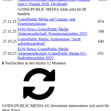
zum I. Quartal 2026, Dividende
GOINGPUBLIC MEDIA
Aktie jetzt für 0€
handeln
GoingPublic Media
mit Umsatz- und
27.11.25
874
Ergebnisrückgang
EQS-News:
GoingPublic Media
27.11.25
768
Aktiengesellschaft: Neunmonatszahlen 2025
GoingPublic Media:
Auftragslage "nicht
27.10.25
640
zufriedenstellend"
EQS-News:
GoingPublic Media
27.10.25
Aktiengesellschaft:
GoingPublic Media AG:
651
Halbjahreszahlen 2025
8
Nachrichten in den letzten 12 Monaten
GOINGPUBLIC MEDIA AG-Investoren interessieren sich auch für
diese News