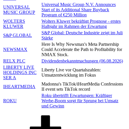
Universal Music Group N.V. Announces
UNIVERSAL
Start of its Additional Share Buyback
MUSIC GROUP
Program of €250 Million
WOLTERS
Wolters Kluwer bekräftigt Prognose - erstes
KLUWER
Halbjahr im Rahmen der Erwartung
S&P Global: Deutsche Industrie zeigt im Juli
S&P GLOBAL
Stärke
Here Is Why Newsmax's Meta Partnership
NEWSMAX
Could Accelerate the Path to Profitability for
NMAX Stock.
RELX PLC
Dividendenbekanntmachungen (06.08.2026)
LIBERTY LIVE
Liberty Live vor Quartalszahlen:
HOLDINGS INC
Umsatzentwicklung im Fokus
SER A
Madonna's TikTok/iHeartMedia Confessions
IHEARTMEDIA
II event sets TikTok record
Roku übertrifft Erwartungen: Kräftiger
ROKU
Werbe-Boom sorgt für Sprung bei Umsatz
und Gewinn