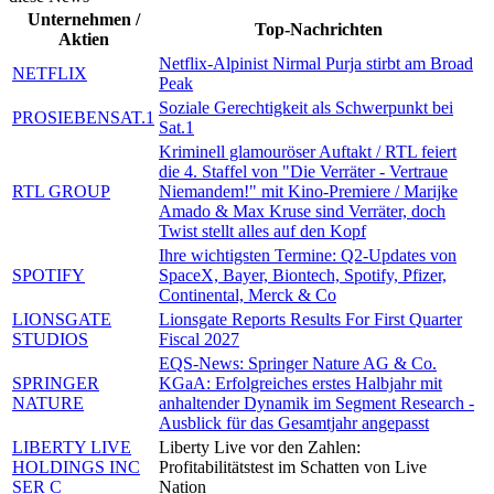
Unternehmen /
Top-Nachrichten
Aktien
Netflix-Alpinist Nirmal Purja stirbt am Broad
NETFLIX
Peak
Soziale Gerechtigkeit als Schwerpunkt bei
PROSIEBENSAT.1
Sat.1
Kriminell glamouröser Auftakt / RTL feiert
die 4. Staffel von "Die Verräter - Vertraue
RTL GROUP
Niemandem!" mit Kino-Premiere / Marijke
Amado & Max Kruse sind Verräter, doch
Twist stellt alles auf den Kopf
Ihre wichtigsten Termine: Q2-Updates von
SPOTIFY
SpaceX, Bayer, Biontech, Spotify, Pfizer,
Continental, Merck & Co
LIONSGATE
Lionsgate Reports Results For First Quarter
STUDIOS
Fiscal 2027
EQS-News: Springer Nature AG & Co.
SPRINGER
KGaA: Erfolgreiches erstes Halbjahr mit
NATURE
anhaltender Dynamik im Segment Research -
Ausblick für das Gesamtjahr angepasst
LIBERTY LIVE
Liberty Live vor den Zahlen:
HOLDINGS INC
Profitabilitätstest im Schatten von Live
SER C
Nation