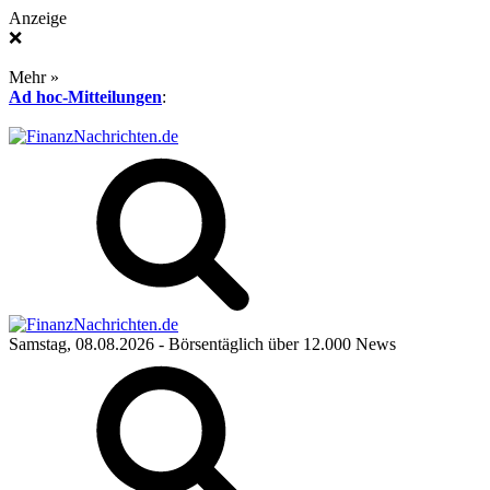
Anzeige
❌
Mehr »
Ad hoc-Mitteilungen
:
Samstag, 08.08.2026
- Börsentäglich über 12.000 News