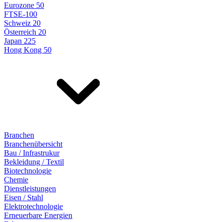
Eurozone 50
FTSE-100
Schweiz 20
Österreich 20
Japan 225
Hong Kong 50
Branchen
Branchenübersicht
Bau / Infrastrukur
Bekleidung / Textil
Biotechnologie
Chemie
Dienstleistungen
Eisen / Stahl
Elektrotechnologie
Erneuerbare Energien