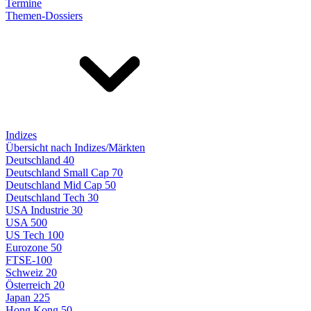
Termine
Themen-Dossiers
Indizes
Übersicht nach Indizes/Märkten
Deutschland 40
Deutschland Small Cap 70
Deutschland Mid Cap 50
Deutschland Tech 30
USA Industrie 30
USA 500
US Tech 100
Eurozone 50
FTSE-100
Schweiz 20
Österreich 20
Japan 225
Hong Kong 50