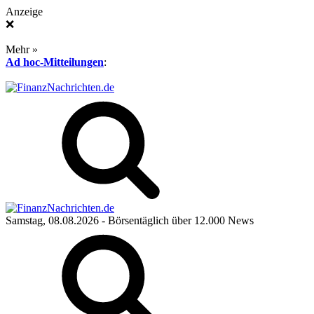
Anzeige
❌
Mehr »
Ad hoc-Mitteilungen
:
Samstag, 08.08.2026
- Börsentäglich über 12.000 News