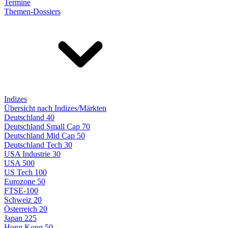
Termine
Themen-Dossiers
Indizes
Übersicht nach Indizes/Märkten
Deutschland 40
Deutschland Small Cap 70
Deutschland Mid Cap 50
Deutschland Tech 30
USA Industrie 30
USA 500
US Tech 100
Eurozone 50
FTSE-100
Schweiz 20
Österreich 20
Japan 225
Hong Kong 50