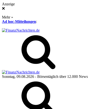
Anzeige
❌
Mehr »
Ad hoc-Mitteilungen
:
Sonntag, 09.08.2026
- Börsentäglich über 12.000 News