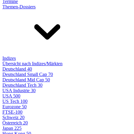
Termine
Themen-Dossiers
Indizes
Übersicht nach Indizes/Märkten
Deutschland 40
Deutschland Small Cap 70
Deutschland Mid Cap 50
Deutschland Tech 30
USA Industrie 30
USA 500
US Tech 100
Eurozone 50
FTSE-100
Schweiz 20
Österreich 20
Japan 225
Hong Kong 50