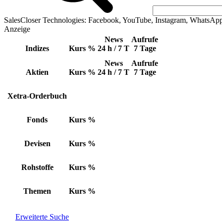
SalesCloser Technologies: Facebook, YouTube, Instagram, WhatsAp
Anzeige
News
Aufrufe
Indizes
Kurs
%
24 h / 7 T
7 Tage
News
Aufrufe
Aktien
Kurs
%
24 h / 7 T
7 Tage
Xetra-Orderbuch
Fonds
Kurs
%
Devisen
Kurs
%
Rohstoffe
Kurs
%
Themen
Kurs
%
Erweiterte Suche