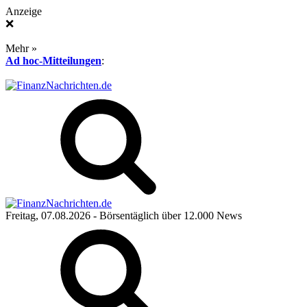
Anzeige
❌
Mehr »
Ad hoc-Mitteilungen
:
Freitag, 07.08.2026
- Börsentäglich über 12.000 News