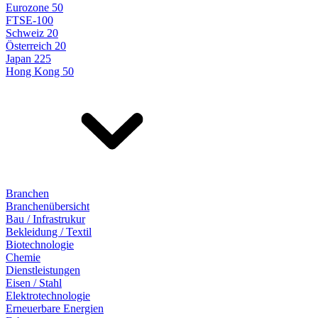
Eurozone 50
FTSE-100
Schweiz 20
Österreich 20
Japan 225
Hong Kong 50
Branchen
Branchenübersicht
Bau / Infrastrukur
Bekleidung / Textil
Biotechnologie
Chemie
Dienstleistungen
Eisen / Stahl
Elektrotechnologie
Erneuerbare Energien