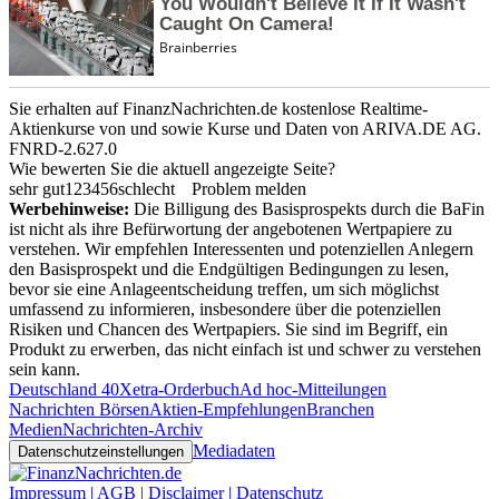
Sie erhalten auf FinanzNachrichten.de kostenlose Realtime-
Aktienkurse von
und
sowie Kurse und Daten von
ARIVA.DE AG
.
FNRD-2.627.0
Wie bewerten Sie die aktuell angezeigte Seite?
sehr gut
1
2
3
4
5
6
schlecht
Problem melden
Werbehinweise:
Die Billigung des Basisprospekts durch die BaFin
ist nicht als ihre Befürwortung der angebotenen Wertpapiere zu
verstehen. Wir empfehlen Interessenten und potenziellen Anlegern
den Basisprospekt und die Endgültigen Bedingungen zu lesen,
bevor sie eine Anlageentscheidung treffen, um sich möglichst
umfassend zu informieren, insbesondere über die potenziellen
Risiken und Chancen des Wertpapiers. Sie sind im Begriff, ein
Produkt zu erwerben, das nicht einfach ist und schwer zu verstehen
sein kann.
Deutschland 40
Xetra-Orderbuch
Ad hoc-Mitteilungen
Nachrichten Börsen
Aktien-Empfehlungen
Branchen
Medien
Nachrichten-Archiv
Mediadaten
Datenschutzeinstellungen
Impressum | AGB | Disclaimer | Datenschutz