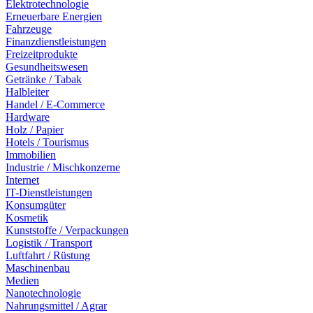
Elektrotechnologie
Erneuerbare Energien
Fahrzeuge
Finanzdienstleistungen
Freizeitprodukte
Gesundheitswesen
Getränke / Tabak
Halbleiter
Handel / E-Commerce
Hardware
Holz / Papier
Hotels / Tourismus
Immobilien
Industrie / Mischkonzerne
Internet
IT-Dienstleistungen
Konsumgüter
Kosmetik
Kunststoffe / Verpackungen
Logistik / Transport
Luftfahrt / Rüstung
Maschinenbau
Medien
Nanotechnologie
Nahrungsmittel / Agrar