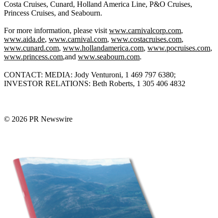
Costa Cruises, Cunard, Holland America Line, P&O Cruises,
Princess Cruises, and Seabourn.
For more information, please visit
www.carnivalcorp.com
,
www.aida.de
,
www.carnival.com
,
www.costacruises.com
,
www.cunard.com
,
www.hollandamerica.com
,
www.pocruises.com
,
www.princess.com
,
and
www.seabourn.com
.
CONTACT: MEDIA: Jody Venturoni, 1 469 797 6380;
INVESTOR RELATIONS: Beth Roberts, 1 305 406 4832
© 2026 PR Newswire