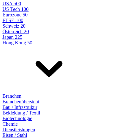
USA 500
US Tech 100
Eurozone 50
FTSE-100
Schweiz 20
Österreich 20
Japan 225
Hong Kong 50
Branchen
Branchenübersicht
Bau / Infrastrukur
Bekleidung / Textil
Biotechnologie
Chemie
Dienstleistungen
Eisen / Stahl