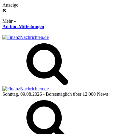
Anzeige
❌
Mehr »
Ad hoc-Mitteilungen
:
Sonntag, 09.08.2026
- Börsentäglich über 12.000 News