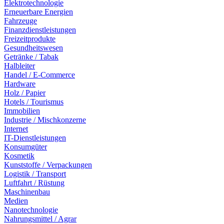
Elektrotechnologie
Erneuerbare Energien
Fahrzeuge
Finanzdienstleistungen
Freizeitprodukte
Gesundheitswesen
Getränke / Tabak
Halbleiter
Handel / E-Commerce
Hardware
Holz / Papier
Hotels / Tourismus
Immobilien
Industrie / Mischkonzerne
Internet
IT-Dienstleistungen
Konsumgüter
Kosmetik
Kunststoffe / Verpackungen
Logistik / Transport
Luftfahrt / Rüstung
Maschinenbau
Medien
Nanotechnologie
Nahrungsmittel / Agrar