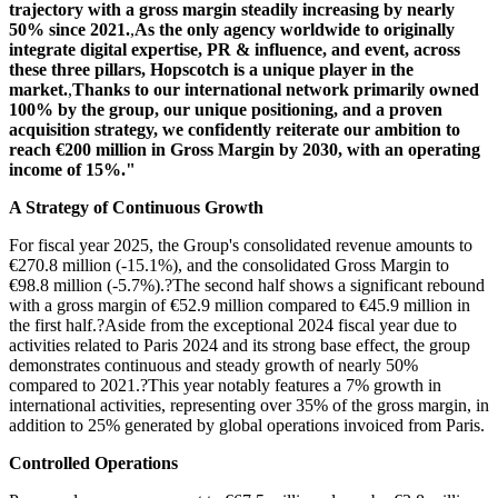
trajectory with a gross margin steadily increasing by nearly
50% since 2021.
,
As the only agency worldwide to originally
integrate digital expertise, PR & influence, and event, across
these three pillars, Hopscotch is a unique player in the
market.
,
Thanks to our international network primarily owned
100% by the group, our unique positioning, and a proven
acquisition strategy, we confidently reiterate our ambition to
reach €200 million in Gross Margin by 2030, with an operating
income of 15%."
A Strategy of Continuous Growth
For fiscal year 2025, the Group's consolidated revenue amounts to
€270.8 million (-15.1%), and the consolidated Gross Margin to
€98.8 million (-5.7%).?The second half shows a significant rebound
with a gross margin of €52.9 million compared to €45.9 million in
the first half.?Aside from the exceptional 2024 fiscal year due to
activities related to Paris 2024 and its strong base effect, the group
demonstrates continuous and steady growth of nearly 50%
compared to 2021.?This year notably features a 7% growth in
international activities, representing over 35% of the gross margin, in
addition to 25% generated by global operations invoiced from Paris.
Controlled Operations