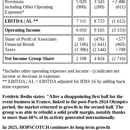
Provisions
5 029
3 543
+1 486
including Other Operating
(900)
(289)
(611)
Expenses*
EBITDA | AL **
7 111
8 723
(1 612)
Operating Income
6 010
9 163
(3 153)
Share of Profit of Associates
101
(476)
+577
Financial Result
(2 106)
(1 641)
(465)
Taxes
(1 396)
(2 144)
+748
Net Income Group Share
2 108
4 824
(2 716)
*Includes other operating expenses and income - () indicates net
income or decrease in expenses
** EBITDA | AL = EBITDA adjusted for IFRS 16 by adding back
lease expenses
Frédéric Bedin states: "After a disappointing first half for the
event business in France, linked to the post-Paris 2024 Olympics
period, the market returned to growth in the second half. The
group was able to rebuild a solid profit margin, notably thanks
to more than 60% of its activity generated internationally.
In 2025, HOPSCOTCH continues its long-term growth