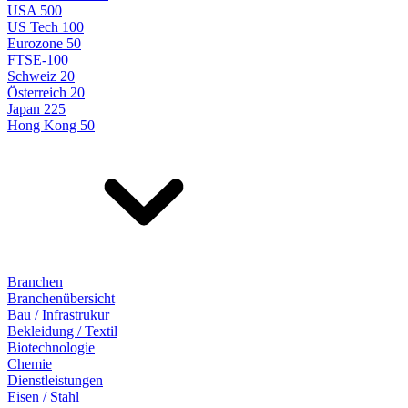
USA 500
US Tech 100
Eurozone 50
FTSE-100
Schweiz 20
Österreich 20
Japan 225
Hong Kong 50
Branchen
Branchenübersicht
Bau / Infrastrukur
Bekleidung / Textil
Biotechnologie
Chemie
Dienstleistungen
Eisen / Stahl