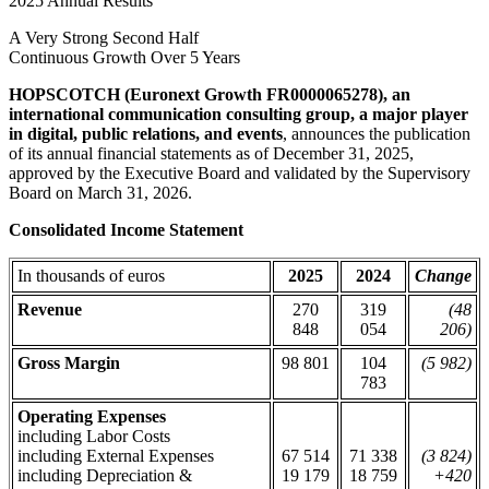
2025 Annual Results
A Very Strong Second Half
Continuous Growth Over 5 Years
HOPSCOTCH (Euronext Growth FR0000065278), an
international communication consulting group, a major player
in digital, public relations, and events
, announces the publication
of its annual financial statements as of December 31, 2025,
approved by the Executive Board and validated by the Supervisory
Board on March 31, 2026.
Consolidated Income Statement
In thousands of euros
2025
2024
Change
Revenue
270
319
(48
848
054
206)
Gross Margin
98 801
104
(5 982)
783
Operating Expenses
including Labor Costs
including External Expenses
67 514
71 338
(3 824)
including Depreciation &
19 179
18 759
+420