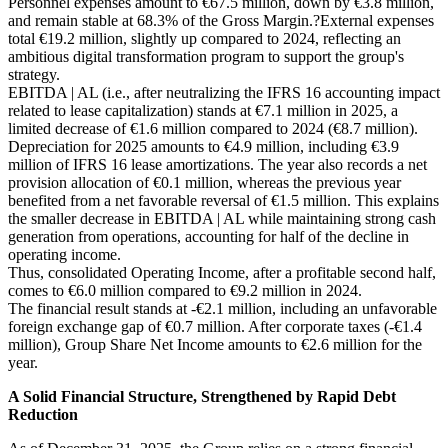
Personnel expenses amount to €67.5 million, down by €3.8 million,
and remain stable at 68.3% of the Gross Margin.?External expenses
total €19.2 million, slightly up compared to 2024, reflecting an
ambitious digital transformation program to support the group's
strategy.
EBITDA | AL (i.e., after neutralizing the IFRS 16 accounting impact
related to lease capitalization) stands at €7.1 million in 2025, a
limited decrease of €1.6 million compared to 2024 (€8.7 million).
Depreciation for 2025 amounts to €4.9 million, including €3.9
million of IFRS 16 lease amortizations. The year also records a net
provision allocation of €0.1 million, whereas the previous year
benefited from a net favorable reversal of €1.5 million. This explains
the smaller decrease in EBITDA | AL while maintaining strong cash
generation from operations, accounting for half of the decline in
operating income.
Thus, consolidated Operating Income, after a profitable second half,
comes to €6.0 million compared to €9.2 million in 2024.
The financial result stands at -€2.1 million, including an unfavorable
foreign exchange gap of €0.7 million. After corporate taxes (-€1.4
million), Group Share Net Income amounts to €2.6 million for the
year.
A Solid Financial Structure, Strengthened by Rapid Debt
Reduction