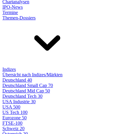
Chartanalysen
IPO-News
Termine
Themen-Dossiers
Indizes
Übersicht nach Indizes/Märkten
Deutschland 40
Deutschland Small Cap 70
Deutschland Mid Cap 50
Deutschland Tech 30
USA Industrie 30
USA 500
US Tech 100
Eurozone 50
FTSE-100
Schweiz 20
Österreich 20