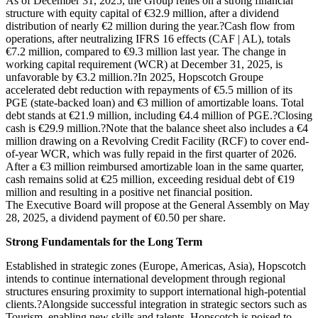
As of December 31, 2025, the Group relies on a strong financial
structure with equity capital of €32.9 million, after a dividend
distribution of nearly €2 million during the year.?Cash flow from
operations, after neutralizing IFRS 16 effects (CAF | AL), totals
€7.2 million, compared to €9.3 million last year. The change in
working capital requirement (WCR) at December 31, 2025, is
unfavorable by €3.2 million.?In 2025, Hopscotch Groupe
accelerated debt reduction with repayments of €5.5 million of its
PGE (state-backed loan) and €3 million of amortizable loans. Total
debt stands at €21.9 million, including €4.4 million of PGE.?Closing
cash is €29.9 million.?Note that the balance sheet also includes a €4
million drawing on a Revolving Credit Facility (RCF) to cover end-
of-year WCR, which was fully repaid in the first quarter of 2026.
After a €3 million reimbursed amortizable loan in the same quarter,
cash remains solid at €25 million, exceeding residual debt of €19
million and resulting in a positive net financial position.
The Executive Board will propose at the General Assembly on May
28, 2025, a dividend payment of €0.50 per share.
Strong Fundamentals for the Long Term
Established in strategic zones (Europe, Americas, Asia), Hopscotch
intends to continue international development through regional
structures ensuring proximity to support international high-potential
clients.?Alongside successful integration in strategic sectors such as
Tourism, enabling new skills and talents, Hopscotch is poised to