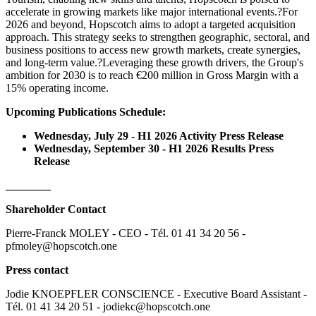
accelerate in growing markets like major international events.?For
2026 and beyond, Hopscotch aims to adopt a targeted acquisition
approach. This strategy seeks to strengthen geographic, sectoral, and
business positions to access new growth markets, create synergies,
and long-term value.?Leveraging these growth drivers, the Group's
ambition for 2030 is to reach €200 million in Gross Margin with a
15% operating income.
Upcoming Publications Schedule:
Wednesday, July 29 - H1 2026 Activity Press Release
Wednesday, September 30 - H1 2026 Results Press
Release
________
Shareholder Contact
Pierre-Franck MOLEY - CEO - Tél. 01 41 34 20 56 -
pfmoley@hopscotch.one
Press contact
Jodie KNOEPFLER CONSCIENCE - Executive Board Assistant -
Tél. 01 41 34 20 51 - jodiekc@hopscotch.one