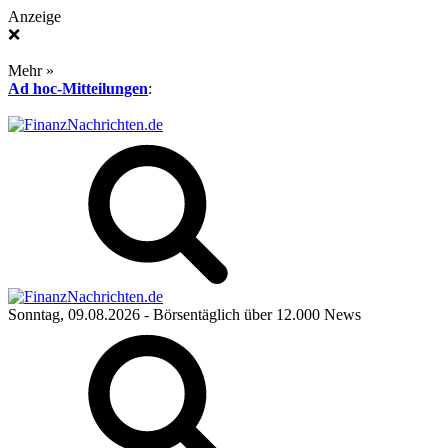
Anzeige
❌
Mehr »
Ad hoc-Mitteilungen
:
Sonntag, 09.08.2026
- Börsentäglich über 12.000 News