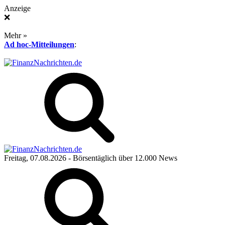
Anzeige
❌
Mehr »
Ad hoc-Mitteilungen
:
Freitag, 07.08.2026
- Börsentäglich über 12.000 News