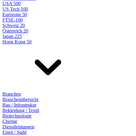
USA 500
US Tech 100
Eurozone 50
FTSE-100
Schweiz 20
Österreich 20
Japan 225
Hong Kong 50
Branchen
Branchenübersicht
Bau / Infrastrukur
Bekleidung / Textil
Biotechnologie
Chemie
Dienstleistungen
Eisen / Stahl