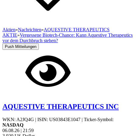
Aktien
»
Nachrichten
»
AQUESTIVE THERAPEUTICS
AKTIE
»
Vergessene Biotech-Chance: Kann Aquestive Therapeutics
vor dem Durchbruch stehen?
Push Mitteilungen
AQUESTIVE THERAPEUTICS INC
WKN: A2JQ4G
|
ISIN: US03843E1047
|
Ticker-Symbol:
NASDAQ
06.08.26
|
21:59
3,920
US-Dollar