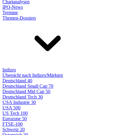
Chartanalysen
IPO-News
Termine
Themen-Dossiers
Indizes
Übersicht nach Indizes/Märkten
Deutschland 40
Deutschland Small Cap 70
Deutschland Mid Cap 50
Deutschland Tech 30
USA Industrie 30
USA 500
US Tech 100
Eurozone 50
FTSE-100
Schweiz 20
Österreich 20