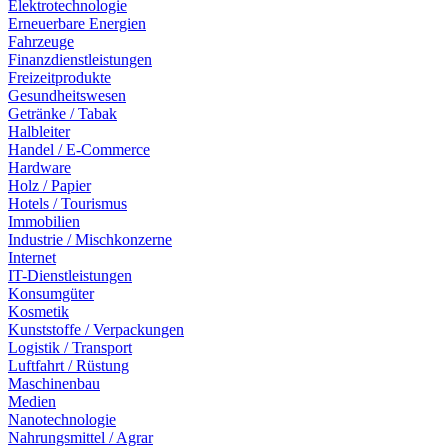
Elektrotechnologie
Erneuerbare Energien
Fahrzeuge
Finanzdienstleistungen
Freizeitprodukte
Gesundheitswesen
Getränke / Tabak
Halbleiter
Handel / E-Commerce
Hardware
Holz / Papier
Hotels / Tourismus
Immobilien
Industrie / Mischkonzerne
Internet
IT-Dienstleistungen
Konsumgüter
Kosmetik
Kunststoffe / Verpackungen
Logistik / Transport
Luftfahrt / Rüstung
Maschinenbau
Medien
Nanotechnologie
Nahrungsmittel / Agrar