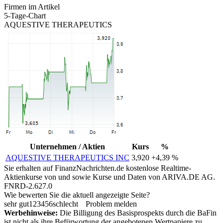
Firmen im Artikel
5-Tage-Chart
AQUESTIVE THERAPEUTICS
Unternehmen / Aktien
Kurs
%
AQUESTIVE THERAPEUTICS INC
3,920
+4,39 %
Sie erhalten auf FinanzNachrichten.de kostenlose Realtime-
Aktienkurse von
und
sowie Kurse und Daten von
ARIVA.DE AG
.
FNRD-2.627.0
Wie bewerten Sie die aktuell angezeigte Seite?
sehr gut
1
2
3
4
5
6
schlecht
Problem melden
Werbehinweise:
Die Billigung des Basisprospekts durch die BaFin
ist nicht als ihre Befürwortung der angebotenen Wertpapiere zu