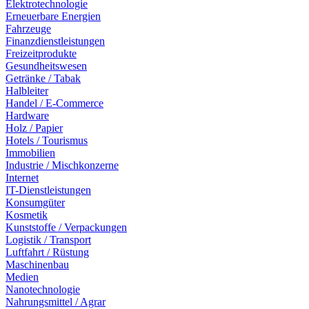
Elektrotechnologie
Erneuerbare Energien
Fahrzeuge
Finanzdienstleistungen
Freizeitprodukte
Gesundheitswesen
Getränke / Tabak
Halbleiter
Handel / E-Commerce
Hardware
Holz / Papier
Hotels / Tourismus
Immobilien
Industrie / Mischkonzerne
Internet
IT-Dienstleistungen
Konsumgüter
Kosmetik
Kunststoffe / Verpackungen
Logistik / Transport
Luftfahrt / Rüstung
Maschinenbau
Medien
Nanotechnologie
Nahrungsmittel / Agrar