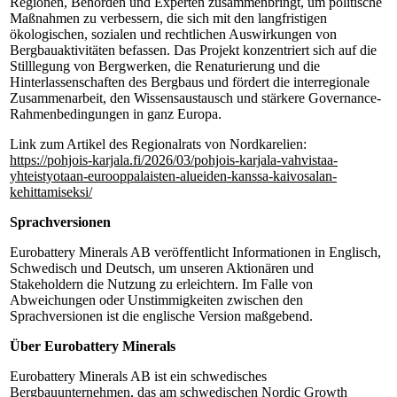
Regionen, Behörden und Experten zusammenbringt, um politische
Maßnahmen zu verbessern, die sich mit den langfristigen
ökologischen, sozialen und rechtlichen Auswirkungen von
Bergbauaktivitäten befassen. Das Projekt konzentriert sich auf die
Stilllegung von Bergwerken, die Renaturierung und die
Hinterlassenschaften des Bergbaus und fördert die interregionale
Zusammenarbeit, den Wissensaustausch und stärkere Governance-
Rahmenbedingungen in ganz Europa.
Link zum Artikel des Regionalrats von Nordkarelien:
https://pohjois-karjala.fi/2026/03/pohjois-karjala-vahvistaa-
yhteistyotaan-eurooppalaisten-alueiden-kanssa-kaivosalan-
kehittamiseksi/
Sprachversionen
Eurobattery Minerals AB veröffentlicht Informationen in Englisch,
Schwedisch und Deutsch, um unseren Aktionären und
Stakeholdern die Nutzung zu erleichtern. Im Falle von
Abweichungen oder Unstimmigkeiten zwischen den
Sprachversionen ist die englische Version maßgebend.
Über Eurobattery Minerals
Eurobattery Minerals AB ist ein schwedisches
Bergbauunternehmen, das am schwedischen Nordic Growth