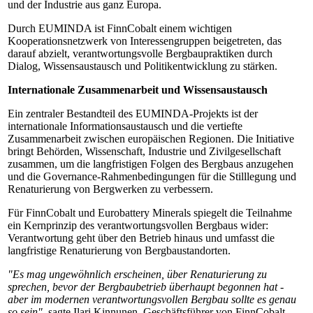
und der Industrie aus ganz Europa.
Durch EUMINDA ist FinnCobalt einem wichtigen
Kooperationsnetzwerk von Interessengruppen beigetreten, das
darauf abzielt, verantwortungsvolle Bergbaupraktiken durch
Dialog, Wissensaustausch und Politikentwicklung zu stärken.
Internationale Zusammenarbeit und Wissensaustausch
Ein zentraler Bestandteil des EUMINDA-Projekts ist der
internationale Informationsaustausch und die vertiefte
Zusammenarbeit zwischen europäischen Regionen. Die Initiative
bringt Behörden, Wissenschaft, Industrie und Zivilgesellschaft
zusammen, um die langfristigen Folgen des Bergbaus anzugehen
und die Governance-Rahmenbedingungen für die Stilllegung und
Renaturierung von Bergwerken zu verbessern.
Für FinnCobalt und Eurobattery Minerals spiegelt die Teilnahme
ein Kernprinzip des verantwortungsvollen Bergbaus wider:
Verantwortung geht über den Betrieb hinaus und umfasst die
langfristige Renaturierung von Bergbaustandorten.
"Es mag ungewöhnlich erscheinen, über Renaturierung zu
sprechen, bevor der Bergbaubetrieb überhaupt begonnen hat -
aber im modernen verantwortungsvollen Bergbau sollte es genau
so sein",
sagte Ilari Kinnunen, Geschäftsführer von FinnCobalt.