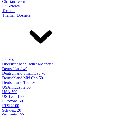
Chartanalysen
IPO-News
Termine
Themen-Dossiers
Indizes
Übersicht nach Indizes/Märkten
Deutschland 40
Deutschland Small Cap 70
Deutschland Mid Cap 50
Deutschland Tech 30
USA Industrie 30
USA 500
US Tech 100
Eurozone 50
FTSE-100
Schweiz 20
Österreich 20