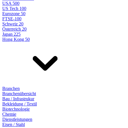
USA 500
US Tech 100
Eurozone 50
FTSE-100
Schweiz 20
Österreich 20
Japan 225
Hong Kong 50
Branchen
Branchenübersicht
Bau / Infrastrukur
Bekleidung / Textil
Biotechnologie
Chemie
Dienstleistungen
Eisen / Stahl