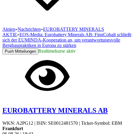
Aktien
»
Nachrichten
»
EUROBATTERY MINERALS
AKTIE
»
EQS-Media: Eurobattery Minerals AB: FinnCobalt schließt
sich der EUMINDA-Kooperation an, um verantwortungsvolle
Bergbaupraktiken in Europa zu stärken
Realtimekurse aktiv
Push Mitteilungen
EUROBATTERY MINERALS AB
WKN: A2PG12
|
ISIN: SE0012481570
|
Ticker-Symbol: EBM
Frankfurt
06.08.26
|
18:43