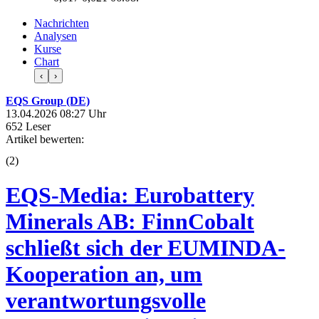
Nachrichten
Analysen
Kurse
Chart
‹
›
EQS Group (DE)
13.04.2026 08:27 Uhr
652 Leser
Artikel bewerten:
(
2
)
EQS-Media: Eurobattery
Minerals AB: FinnCobalt
schließt sich der EUMINDA-
Kooperation an, um
verantwortungsvolle