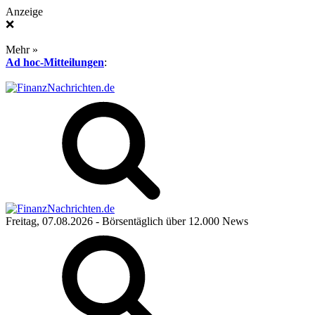
Anzeige
❌
Mehr »
Ad hoc-Mitteilungen
:
Freitag, 07.08.2026
- Börsentäglich über 12.000 News