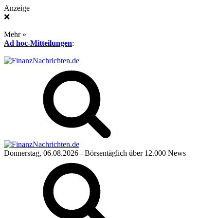
Anzeige
❌
Mehr »
Ad hoc-Mitteilungen
:
Donnerstag, 06.08.2026
- Börsentäglich über 12.000 News