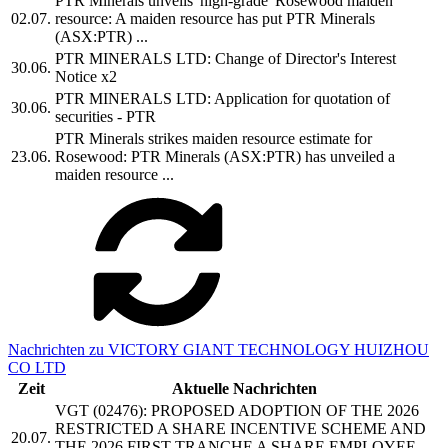
PTR Minerals unveils 'high-grade' Rosewood maiden
02.07.
resource: A maiden resource has put PTR Minerals
(ASX:PTR) ...
PTR MINERALS LTD: Change of Director's Interest
30.06.
Notice x2
PTR MINERALS LTD: Application for quotation of
30.06.
securities - PTR
PTR Minerals strikes maiden resource estimate for
23.06.
Rosewood: PTR Minerals (ASX:PTR) has unveiled a
maiden resource ...
Nachrichten zu VICTORY GIANT TECHNOLOGY HUIZHOU
CO LTD
Zeit
Aktuelle Nachrichten
VGT (02476): PROPOSED ADOPTION OF THE 2026
RESTRICTED A SHARE INCENTIVE SCHEME AND
20.07.
THE 2026 FIRST TRANCHE A SHARE EMPLOYEE