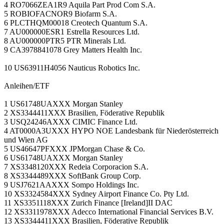
4 RO7066ZEA1R9 Aquila Part Prod Com S.A.
5 ROBIOFACNOR9 Biofarm S.A.
6 PLCTHQM00018 Creotech Quantum S.A.
7 AU000000ESR1 Estrella Resources Ltd.
8 AU000000PTR5 PTR Minerals Ltd.
9 CA3978841078 Grey Matters Health Inc.
10 US63911H4056 Nauticus Robotics Inc.
Anleihen/ETF
1 US61748UAXXX Morgan Stanley
2 XS3344411XXX Brasilien, Föderative Republik
3 USQ24246AXXX CIMIC Finance Ltd.
4 AT0000A3UXXX HYPO NOE Landesbank für Niederösterreich
und Wien AG
5 US46647PFXXX JPMorgan Chase & Co.
6 US61748UAXXX Morgan Stanley
7 XS3348120XXX Redeia Corporacion S.A.
8 XS3344489XXX SoftBank Group Corp.
9 USJ7621AAXXX Sompo Holdings Inc.
10 XS3324584XXX Sydney Airport Finance Co. Pty Ltd.
11 XS3351118XXX Zurich Finance [Ireland]II DAC
12 XS3311978XXX Adecco International Financial Services B.V.
13 XS3344411XXX Brasilien, Föderative Republik