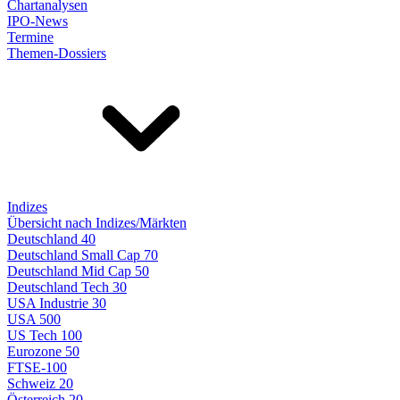
Chartanalysen
IPO-News
Termine
Themen-Dossiers
Indizes
Übersicht nach Indizes/Märkten
Deutschland 40
Deutschland Small Cap 70
Deutschland Mid Cap 50
Deutschland Tech 30
USA Industrie 30
USA 500
US Tech 100
Eurozone 50
FTSE-100
Schweiz 20
Österreich 20