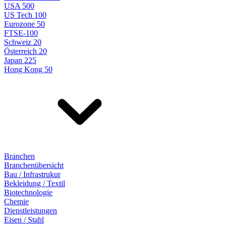
USA 500
US Tech 100
Eurozone 50
FTSE-100
Schweiz 20
Österreich 20
Japan 225
Hong Kong 50
Branchen
Branchenübersicht
Bau / Infrastrukur
Bekleidung / Textil
Biotechnologie
Chemie
Dienstleistungen
Eisen / Stahl