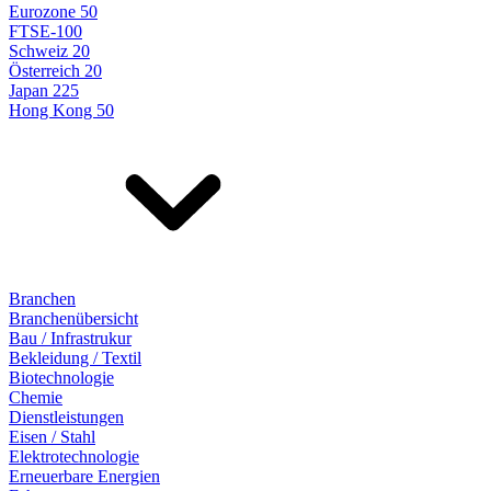
Eurozone 50
FTSE-100
Schweiz 20
Österreich 20
Japan 225
Hong Kong 50
Branchen
Branchenübersicht
Bau / Infrastrukur
Bekleidung / Textil
Biotechnologie
Chemie
Dienstleistungen
Eisen / Stahl
Elektrotechnologie
Erneuerbare Energien