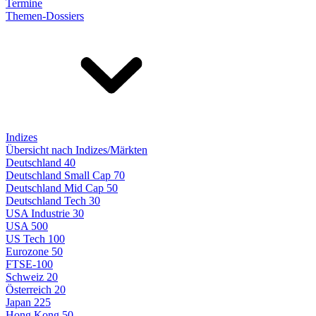
Termine
Themen-Dossiers
Indizes
Übersicht nach Indizes/Märkten
Deutschland 40
Deutschland Small Cap 70
Deutschland Mid Cap 50
Deutschland Tech 30
USA Industrie 30
USA 500
US Tech 100
Eurozone 50
FTSE-100
Schweiz 20
Österreich 20
Japan 225
Hong Kong 50