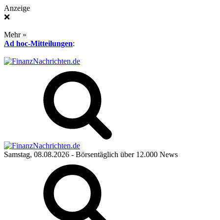
Anzeige
❌
Mehr »
Ad hoc-Mitteilungen
:
Samstag, 08.08.2026
- Börsentäglich über 12.000 News