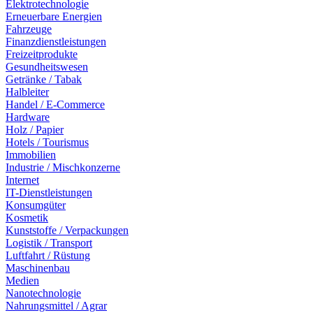
Elektrotechnologie
Erneuerbare Energien
Fahrzeuge
Finanzdienstleistungen
Freizeitprodukte
Gesundheitswesen
Getränke / Tabak
Halbleiter
Handel / E-Commerce
Hardware
Holz / Papier
Hotels / Tourismus
Immobilien
Industrie / Mischkonzerne
Internet
IT-Dienstleistungen
Konsumgüter
Kosmetik
Kunststoffe / Verpackungen
Logistik / Transport
Luftfahrt / Rüstung
Maschinenbau
Medien
Nanotechnologie
Nahrungsmittel / Agrar