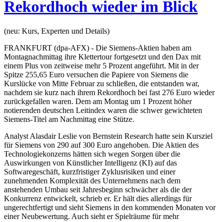
Rekordhoch wieder im Blick
(neu: Kurs, Experten und Details)
FRANKFURT (dpa-AFX) - Die Siemens-Aktien haben am
Montagnachmittag ihre Klettertour fortgesetzt und den Dax mit
einem Plus von zeitweise mehr 5 Prozent angeführt. Mit in der
Spitze 255,65 Euro versuchen die Papiere von Siemens die
Kurslücke von Mitte Februar zu schließen, die entstanden war,
nachdem sie kurz nach ihrem Rekordhoch bei fast 276 Euro wieder
zurückgefallen waren. Dem am Montag um 1 Prozent höher
notierenden deutschen Leitindex waren die schwer gewichteten
Siemens-Titel am Nachmittag eine Stütze.
Analyst Alasdair Leslie von Bernstein Research hatte sein Kursziel
für Siemens von 290 auf 300 Euro angehoben. Die Aktien des
Technologiekonzerns hätten sich wegen Sorgen über die
Auswirkungen von Künstlicher Intelligenz (KI) auf das
Softwaregeschäft, kurzfristiger Zyklusrisiken und einer
zunehmenden Komplexität des Unternehmens nach dem
anstehenden Umbau seit Jahresbeginn schwächer als die der
Konkurrenz entwickelt, schrieb er. Er hält dies allerdings für
ungerechtfertigt und sieht Siemens in den kommenden Monaten vor
einer Neubewertung. Auch sieht er Spielräume für mehr