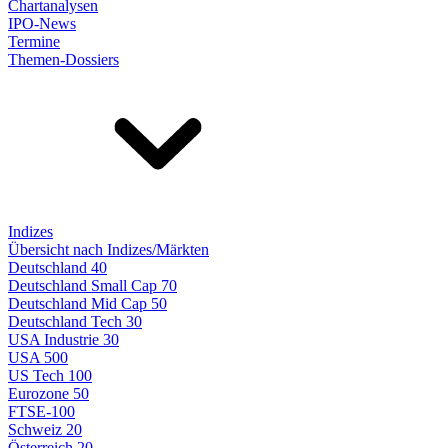
Chartanalysen
IPO-News
Termine
Themen-Dossiers
Indizes
Übersicht nach Indizes/Märkten
Deutschland 40
Deutschland Small Cap 70
Deutschland Mid Cap 50
Deutschland Tech 30
USA Industrie 30
USA 500
US Tech 100
Eurozone 50
FTSE-100
Schweiz 20
Österreich 20