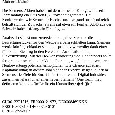
Aktienrückkäufe.
Die Siemens-Aktien haben mit dem aktuellen Kursgewinn seit
Jahresanfang ein Plus von 6,7 Prozent eingefahren. Bei
Konkurrenten wie Schneider Electric und Legrand aus Frankreich
beläuft sich der Zuwachs jeweils auf etwa ein Fünftel, ABB aus der
Schweiz haben bislang ein Drittel gewonnen.
Analyst Leslie ist nun zuversichtlicher, dass Siemens die
Bewertungslücken zu den Wettbewerbern schließen kann. Siemens
werde künftig schlanker sein und qualitativ wertvoller dank einer
führenden Stellung in den Bereichen Automation und
Elektrifizierung. Mit der De-Konsolidierung von Healthineers sollte
ferner ein entscheidender Aktienüberhang wegfallen und weiteres
Neubewertungspotenzial ermöglichen. Die Chance auf einen
Kapitalmarkttag in diesem Jahr sieht der Experte steigen, auf dem
Siemens die Ziele für Smart Infrastructure und Digital Industries
zusammengefasst unter einer neuen Siemens "One Tech" neu
definieren könnte - für Leslie ein Kurstreiber./ajx/la/jha/
CH0012221716, FR0000121972, DE0008469XXX,
FR0010307819, DE0007236101
© 2026 dpa-AFX