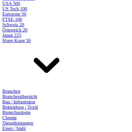
USA 500
US Tech 100
Eurozone 50
FTSE-100
Schweiz 20
Österreich 20
Japan 225
Hong Kong 50
Branchen
Branchenübersicht
Bau / Infrastrukur
Bekleidung / Textil
Biotechnologie
Chemie
Dienstleistungen
Eisen / Stahl