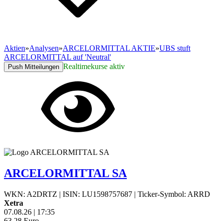
Aktien
»
Analysen
»
ARCELORMITTAL AKTIE
»
UBS stuft
ARCELORMITTAL auf 'Neutral'
Realtimekurse aktiv
Push Mitteilungen
ARCELORMITTAL SA
WKN: A2DRTZ
|
ISIN: LU1598757687
|
Ticker-Symbol: ARRD
Xetra
07.08.26
|
17:35
63,28
Euro