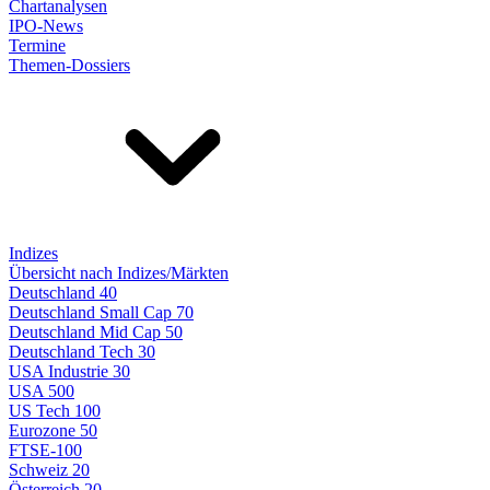
Chartanalysen
IPO-News
Termine
Themen-Dossiers
Indizes
Übersicht nach Indizes/Märkten
Deutschland 40
Deutschland Small Cap 70
Deutschland Mid Cap 50
Deutschland Tech 30
USA Industrie 30
USA 500
US Tech 100
Eurozone 50
FTSE-100
Schweiz 20
Österreich 20