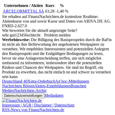
Unternehmen / Aktien
Kurs
%
ARCELORMITTAL SA
63,28
-1,40 %
Sie erhalten auf FinanzNachrichten.de kostenlose Realtime-
Aktienkurse von
und
sowie Kurse und Daten von
ARIVA.DE AG
.
FNRD-2.627.0
Wie bewerten Sie die aktuell angezeigte Seite?
sehr gut
1
2
3
4
5
6
schlecht
Problem melden
Werbehinweise:
Die Billigung des Basisprospekts durch die BaFin
ist nicht als ihre Befürwortung der angebotenen Wertpapiere zu
verstehen. Wir empfehlen Interessenten und potenziellen Anlegern
den Basisprospekt und die Endgültigen Bedingungen zu lesen,
bevor sie eine Anlageentscheidung treffen, um sich möglichst
umfassend zu informieren, insbesondere über die potenziellen
Risiken und Chancen des Wertpapiers. Sie sind im Begriff, ein
Produkt zu erwerben, das nicht einfach ist und schwer zu verstehen
sein kann.
Deutschland 40
Xetra-Orderbuch
Ad hoc-Mitteilungen
Nachrichten Börsen
Aktien-Empfehlungen
Branchen
Medien
Nachrichten-Archiv
Mediadaten
Datenschutzeinstellungen
Impressum | AGB | Disclaimer | Datenschutz
RSS-News von FinanzNachrichten.de