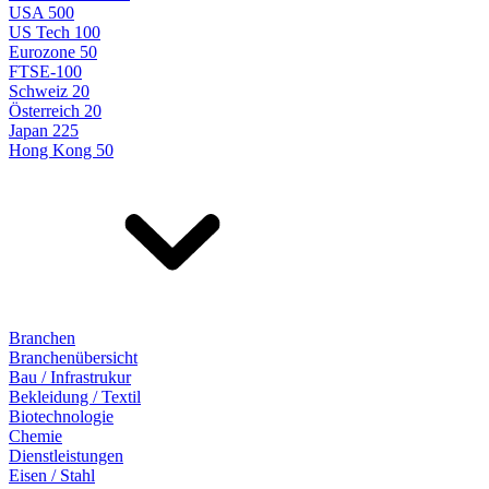
USA 500
US Tech 100
Eurozone 50
FTSE-100
Schweiz 20
Österreich 20
Japan 225
Hong Kong 50
Branchen
Branchenübersicht
Bau / Infrastrukur
Bekleidung / Textil
Biotechnologie
Chemie
Dienstleistungen
Eisen / Stahl