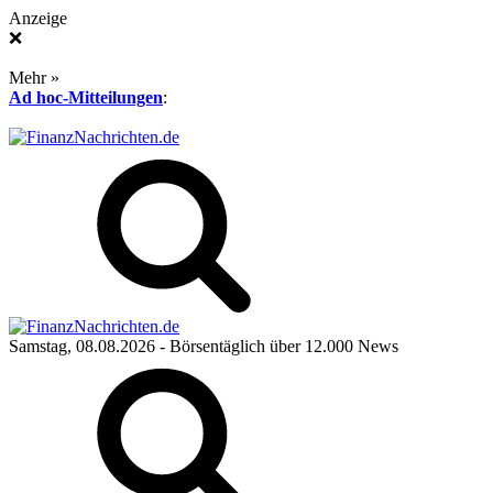
Anzeige
❌
Mehr »
Ad hoc-Mitteilungen
:
Samstag, 08.08.2026
- Börsentäglich über 12.000 News