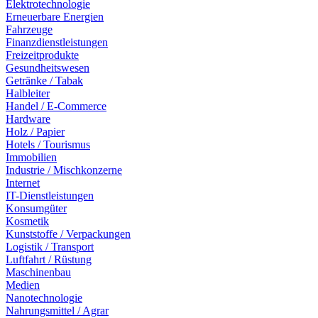
Elektrotechnologie
Erneuerbare Energien
Fahrzeuge
Finanzdienstleistungen
Freizeitprodukte
Gesundheitswesen
Getränke / Tabak
Halbleiter
Handel / E-Commerce
Hardware
Holz / Papier
Hotels / Tourismus
Immobilien
Industrie / Mischkonzerne
Internet
IT-Dienstleistungen
Konsumgüter
Kosmetik
Kunststoffe / Verpackungen
Logistik / Transport
Luftfahrt / Rüstung
Maschinenbau
Medien
Nanotechnologie
Nahrungsmittel / Agrar