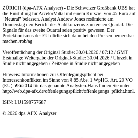
ZÜRICH (dpa-AFX Analyser) - Die Schweizer Großbank UBS hat
die Einstufung für ArcelorMittal mit einem Kursziel von 45 Euro auf
"Neutral" belassen. Analyst Andrew Jones resümierte am
Donnerstag den Bericht des Stahlkonzerns zum ersten Quartal. Die
Signale für das zweite Quartal seien positiv gewesen. Der
Protektionismus der EU dürfte sich dann bei den Preisen bemerkbar
machen./rob/ag
Veröffentlichung der Original-Studie: 30.04.2026 / 07:12 / GMT
Erstmalige Weitergabe der Original-Studie: 30.04.2026 / Uhrzeit in
Studie nicht angegeben / Zeitzone in Studie nicht angegeben
Hinweis: Informationen zur Offenlegungspflicht bei
Interessenkonflikten im Sinne von § 85 Abs. 1 WpHG, Art. 20 VO
(EU) 596/2014 für das genannte Analysten-Haus finden Sie unter
http://web.dpa-afx.de/offenlegungspflicht/offenlegungs_pflicht.html.
ISIN: LU1598757687
© 2026 dpa-AFX-Analyser