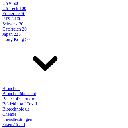
USA 500
US Tech 100
Eurozone 50
FTSE-100
Schweiz 20
Österreich 20
Japan 225
Hong Kong 50
Branchen
Branchenübersicht
Bau / Infrastrukur
Bekleidung / Textil
Biotechnologie
Chemie
Dienstleistungen
Eisen / Stahl