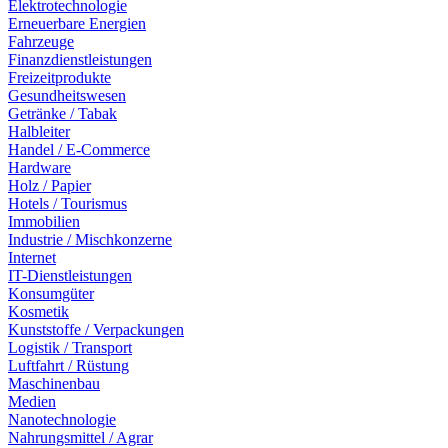
Elektrotechnologie
Erneuerbare Energien
Fahrzeuge
Finanzdienstleistungen
Freizeitprodukte
Gesundheitswesen
Getränke / Tabak
Halbleiter
Handel / E-Commerce
Hardware
Holz / Papier
Hotels / Tourismus
Immobilien
Industrie / Mischkonzerne
Internet
IT-Dienstleistungen
Konsumgüter
Kosmetik
Kunststoffe / Verpackungen
Logistik / Transport
Luftfahrt / Rüstung
Maschinenbau
Medien
Nanotechnologie
Nahrungsmittel / Agrar