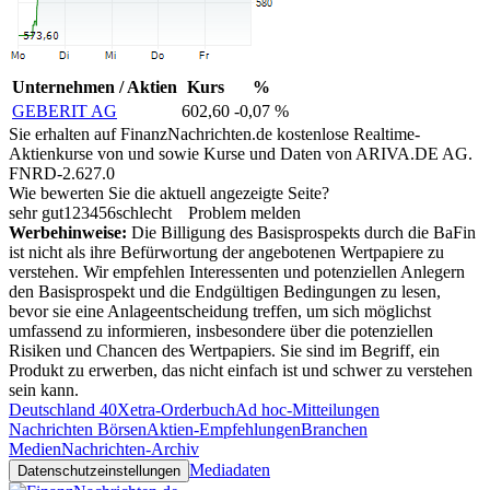
Unternehmen / Aktien
Kurs
%
GEBERIT AG
602,60
-0,07 %
Sie erhalten auf FinanzNachrichten.de kostenlose Realtime-
Aktienkurse von
und
sowie Kurse und Daten von
ARIVA.DE AG
.
FNRD-2.627.0
Wie bewerten Sie die aktuell angezeigte Seite?
sehr gut
1
2
3
4
5
6
schlecht
Problem melden
Werbehinweise:
Die Billigung des Basisprospekts durch die BaFin
ist nicht als ihre Befürwortung der angebotenen Wertpapiere zu
verstehen. Wir empfehlen Interessenten und potenziellen Anlegern
den Basisprospekt und die Endgültigen Bedingungen zu lesen,
bevor sie eine Anlageentscheidung treffen, um sich möglichst
umfassend zu informieren, insbesondere über die potenziellen
Risiken und Chancen des Wertpapiers. Sie sind im Begriff, ein
Produkt zu erwerben, das nicht einfach ist und schwer zu verstehen
sein kann.
Deutschland 40
Xetra-Orderbuch
Ad hoc-Mitteilungen
Nachrichten Börsen
Aktien-Empfehlungen
Branchen
Medien
Nachrichten-Archiv
Mediadaten
Datenschutzeinstellungen