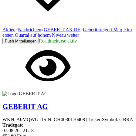
Aktien
»
Nachrichten
»
GEBERIT AKTIE
»
Geberit steigert Marge im
ersten Quartal auf hohem Niveau weiter
Realtimekurse aktiv
Push Mitteilungen
GEBERIT AG
WKN: A0MQWG
|
ISIN: CH0030170408
|
Ticker-Symbol: GBRA
Tradegate
07.08.26
|
21:18
602,60
Euro