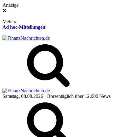
Anzeige
❌
Mehr »
Ad hoc-Mitteilungen
:
Samstag, 08.08.2026
- Börsentäglich über 12.000 News