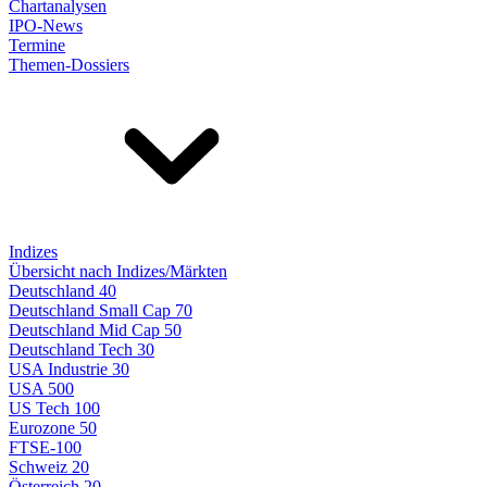
Chartanalysen
IPO-News
Termine
Themen-Dossiers
Indizes
Übersicht nach Indizes/Märkten
Deutschland 40
Deutschland Small Cap 70
Deutschland Mid Cap 50
Deutschland Tech 30
USA Industrie 30
USA 500
US Tech 100
Eurozone 50
FTSE-100
Schweiz 20
Österreich 20