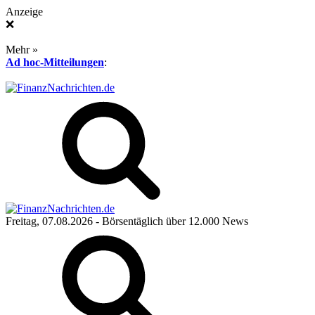
Anzeige
❌
Mehr »
Ad hoc-Mitteilungen
:
Freitag, 07.08.2026
- Börsentäglich über 12.000 News