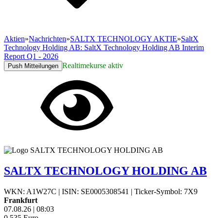
Aktien
»
Nachrichten
»
SALTX TECHNOLOGY AKTIE
»
SaltX
Technology Holding AB: SaltX Technology Holding AB Interim
Report Q1 - 2026
Realtimekurse aktiv
Push Mitteilungen
SALTX TECHNOLOGY HOLDING AB
WKN: A1W27C
|
ISIN: SE0005308541
|
Ticker-Symbol: 7X9
Frankfurt
07.08.26
|
08:03
0,535
Euro