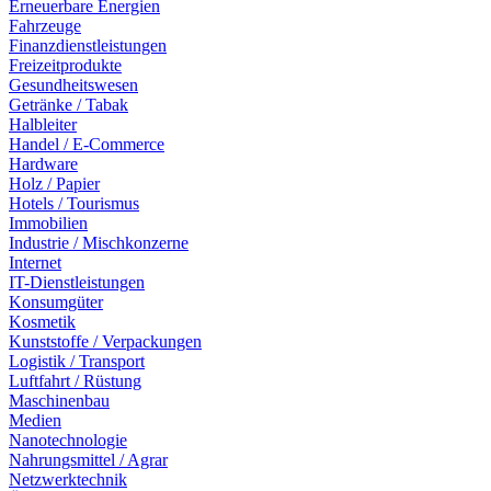
Erneuerbare Energien
Fahrzeuge
Finanzdienstleistungen
Freizeitprodukte
Gesundheitswesen
Getränke / Tabak
Halbleiter
Handel / E-Commerce
Hardware
Holz / Papier
Hotels / Tourismus
Immobilien
Industrie / Mischkonzerne
Internet
IT-Dienstleistungen
Konsumgüter
Kosmetik
Kunststoffe / Verpackungen
Logistik / Transport
Luftfahrt / Rüstung
Maschinenbau
Medien
Nanotechnologie
Nahrungsmittel / Agrar
Netzwerktechnik