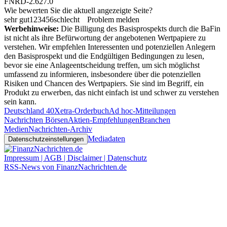
FNRD-2.627.0
Wie bewerten Sie die aktuell angezeigte Seite?
sehr gut
1
2
3
4
5
6
schlecht
Problem melden
Werbehinweise:
Die Billigung des Basisprospekts durch die BaFin
ist nicht als ihre Befürwortung der angebotenen Wertpapiere zu
verstehen. Wir empfehlen Interessenten und potenziellen Anlegern
den Basisprospekt und die Endgültigen Bedingungen zu lesen,
bevor sie eine Anlageentscheidung treffen, um sich möglichst
umfassend zu informieren, insbesondere über die potenziellen
Risiken und Chancen des Wertpapiers. Sie sind im Begriff, ein
Produkt zu erwerben, das nicht einfach ist und schwer zu verstehen
sein kann.
Deutschland 40
Xetra-Orderbuch
Ad hoc-Mitteilungen
Nachrichten Börsen
Aktien-Empfehlungen
Branchen
Medien
Nachrichten-Archiv
Mediadaten
Datenschutzeinstellungen
Impressum | AGB | Disclaimer | Datenschutz
RSS-News von FinanzNachrichten.de