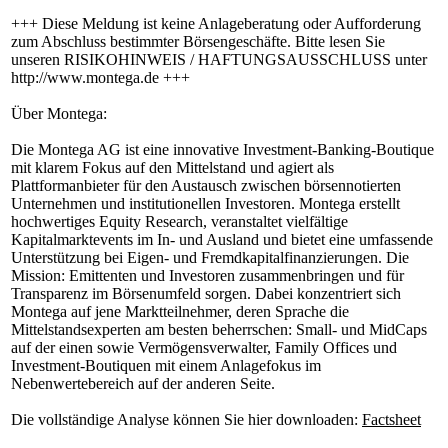
+++ Diese Meldung ist keine Anlageberatung oder Aufforderung
zum Abschluss bestimmter Börsengeschäfte. Bitte lesen Sie
unseren RISIKOHINWEIS / HAFTUNGSAUSSCHLUSS unter
http://www.montega.de +++
Über Montega:
Die Montega AG ist eine innovative Investment-Banking-Boutique
mit klarem Fokus auf den Mittelstand und agiert als
Plattformanbieter für den Austausch zwischen börsennotierten
Unternehmen und institutionellen Investoren. Montega erstellt
hochwertiges Equity Research, veranstaltet vielfältige
Kapitalmarktevents im In- und Ausland und bietet eine umfassende
Unterstützung bei Eigen- und Fremdkapitalfinanzierungen. Die
Mission: Emittenten und Investoren zusammenbringen und für
Transparenz im Börsenumfeld sorgen. Dabei konzentriert sich
Montega auf jene Marktteilnehmer, deren Sprache die
Mittelstandsexperten am besten beherrschen: Small- und MidCaps
auf der einen sowie Vermögensverwalter, Family Offices und
Investment-Boutiquen mit einem Anlagefokus im
Nebenwertebereich auf der anderen Seite.
Die vollständige Analyse können Sie hier downloaden:
Factsheet