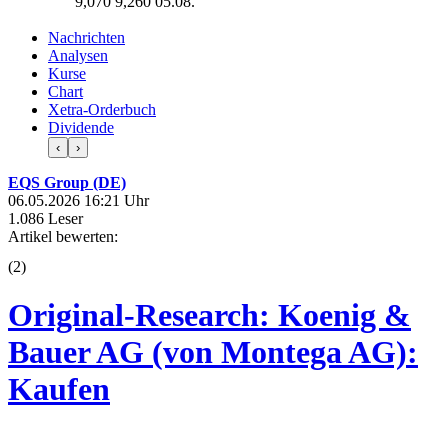
9,070
9,260
05.08.
Nachrichten
Analysen
Kurse
Chart
Xetra-Orderbuch
Dividende
‹
›
EQS Group (DE)
06.05.2026 16:21 Uhr
1.086 Leser
Artikel bewerten:
(
2
)
Original-Research: Koenig &
Bauer AG (von Montega AG):
Kaufen