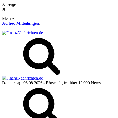
Anzeige
❌
Mehr »
Ad hoc-Mitteilungen
:
Donnerstag, 06.08.2026
- Börsentäglich über 12.000 News