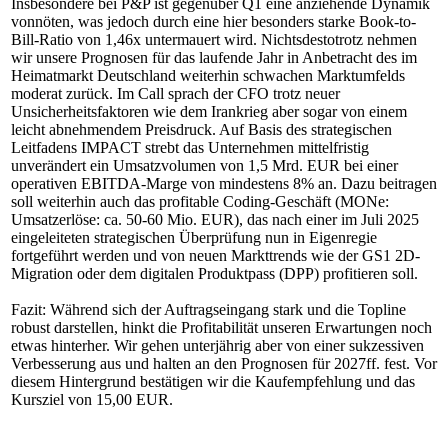
Insbesondere bei P&P ist gegenüber Q1 eine anziehende Dynamik
vonnöten, was jedoch durch eine hier besonders starke Book-to-
Bill-Ratio von 1,46x untermauert wird. Nichtsdestotrotz nehmen
wir unsere Prognosen für das laufende Jahr in Anbetracht des im
Heimatmarkt Deutschland weiterhin schwachen Marktumfelds
moderat zurück. Im Call sprach der CFO trotz neuer
Unsicherheitsfaktoren wie dem Irankrieg aber sogar von einem
leicht abnehmendem Preisdruck. Auf Basis des strategischen
Leitfadens IMPACT strebt das Unternehmen mittelfristig
unverändert ein Umsatzvolumen von 1,5 Mrd. EUR bei einer
operativen EBITDA-Marge von mindestens 8% an. Dazu beitragen
soll weiterhin auch das profitable Coding-Geschäft (MONe:
Umsatzerlöse: ca. 50-60 Mio. EUR), das nach einer im Juli 2025
eingeleiteten strategischen Überprüfung nun in Eigenregie
fortgeführt werden und von neuen Markttrends wie der GS1 2D-
Migration oder dem digitalen Produktpass (DPP) profitieren soll.
Fazit: Während sich der Auftragseingang stark und die Topline
robust darstellen, hinkt die Profitabilität unseren Erwartungen noch
etwas hinterher. Wir gehen unterjährig aber von einer sukzessiven
Verbesserung aus und halten an den Prognosen für 2027ff. fest. Vor
diesem Hintergrund bestätigen wir die Kaufempfehlung und das
Kursziel von 15,00 EUR.