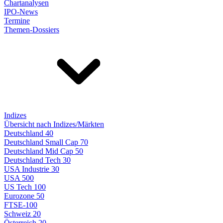
Chartanalysen
IPO-News
Termine
Themen-Dossiers
Indizes
Übersicht nach Indizes/Märkten
Deutschland 40
Deutschland Small Cap 70
Deutschland Mid Cap 50
Deutschland Tech 30
USA Industrie 30
USA 500
US Tech 100
Eurozone 50
FTSE-100
Schweiz 20
Österreich 20