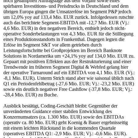
noch gedämpften Auftragslage aus dem Vorjahr sowie eines
spürbaren Investitions- und Preisdrucks in Deutschland und dem
übrigen Europa gingen die Umsatzerlöse im Segment P&P jedoch
um 12,0% yoy auf 133,4 Mio. EUR zurück. Infolgedessen rutschte
auch das berichtete Segment-EBITDA mit -12,7 Mio. EUR (Vj.:
4,6 Mio. EUR) in den negativen Bereich, enthielt jedoch nicht-
operative Sonderbelastungen von 4,3 Mio. EUR für die Stilllegung
eines Produktionsstandorts in Frankenthal. Dagegen legten die
Erlöse im Segment S&T vor allem getrieben durch
Leistungsfortschritte bei Großprojekten im Bereich Banknote
Solutions in Nordamerika um +24,1% yoy auf 134,0 Mio. EUR zu.
Gepaart mit positiven Effekten aus der Restrukturierung und einer
Trendwende im früheren Segment Digital & Webfed gelang hier
der operative Turnaround auf ein EBITDA von 4,1 Mio. EUR (Vj.:
-8,1 Mio. EUR). Unterm Strich stand aber wie saisonal üblich nach
Q1 ein Periodenfehlbetrag (-27,6 Mio. EUR; Vj.: -23,2 Mio. EUR)
sowie ein deutlich negativer Free Cashflow (-37,8 Mio. EUR; Vj.:
-28,4 Mio. EUR) zu Buche.
Ausblick bestätigt, Coding-Geschäft bleibt: Gegenüber der
unveränderten Guidance einer stabilen Entwicklung des
Konzernumsatzes (ca. 1.300 Mio. EUR) sowie des EBITDAs
(operativ ca. 80 Mio. EUR) geht Koenig & Bauer ergebnisseitig
mit einem leichten Rückstand in die kommenden Quartale
(operatives EBITDA Q1: -2,9 Mio. EUR; Vj.: -0,6 Mio. EUR).