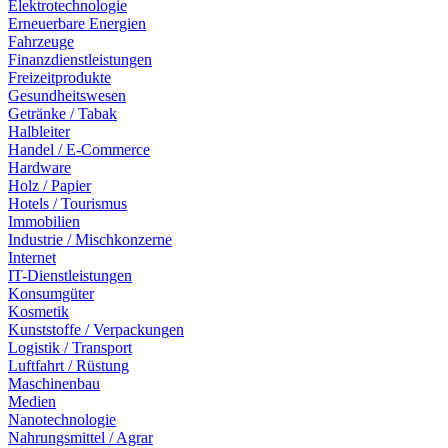
Elektrotechnologie
Erneuerbare Energien
Fahrzeuge
Finanzdienstleistungen
Freizeitprodukte
Gesundheitswesen
Getränke / Tabak
Halbleiter
Handel / E-Commerce
Hardware
Holz / Papier
Hotels / Tourismus
Immobilien
Industrie / Mischkonzerne
Internet
IT-Dienstleistungen
Konsumgüter
Kosmetik
Kunststoffe / Verpackungen
Logistik / Transport
Luftfahrt / Rüstung
Maschinenbau
Medien
Nanotechnologie
Nahrungsmittel / Agrar