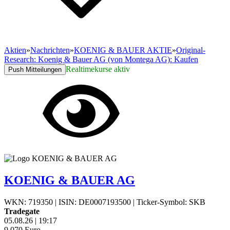
Aktien
»
Nachrichten
»
KOENIG & BAUER AKTIE
»
Original-
Research: Koenig & Bauer AG (von Montega AG): Kaufen
Realtimekurse aktiv
Push Mitteilungen
KOENIG & BAUER AG
WKN: 719350
|
ISIN: DE0007193500
|
Ticker-Symbol: SKB
Tradegate
05.08.26
|
19:17
9,070
Euro