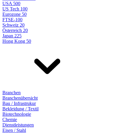
USA 500
US Tech 100
Eurozone 50
FTSE-100
Schweiz 20
Österreich 20
Japan 225
Hong Kong 50
Branchen
Branchenübersicht
Bau / Infrastrukur
Bekleidung / Textil
Biotechnologie
Chemie
Dienstleistungen
Eisen / Stahl