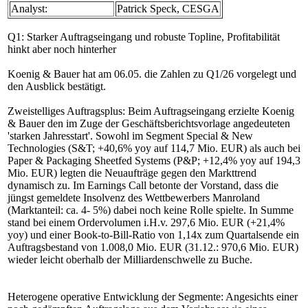
Analyst:
Patrick Speck, CESGA
Q1: Starker Auftragseingang und robuste Topline, Profitabilität
hinkt aber noch hinterher
Koenig & Bauer hat am 06.05. die Zahlen zu Q1/26 vorgelegt und
den Ausblick bestätigt.
Zweistelliges Auftragsplus: Beim Auftragseingang erzielte Koenig
& Bauer den im Zuge der Geschäftsberichtsvorlage angedeuteten
'starken Jahresstart'. Sowohl im Segment Special & New
Technologies (S&T; +40,6% yoy auf 114,7 Mio. EUR) als auch bei
Paper & Packaging Sheetfed Systems (P&P; +12,4% yoy auf 194,3
Mio. EUR) legten die Neuaufträge gegen den Markttrend
dynamisch zu. Im Earnings Call betonte der Vorstand, dass die
jüngst gemeldete Insolvenz des Wettbewerbers Manroland
(Marktanteil: ca. 4- 5%) dabei noch keine Rolle spielte. In Summe
stand bei einem Ordervolumen i.H.v. 297,6 Mio. EUR (+21,4%
yoy) und einer Book-to-Bill-Ratio von 1,14x zum Quartalsende ein
Auftragsbestand von 1.008,0 Mio. EUR (31.12.: 970,6 Mio. EUR)
wieder leicht oberhalb der Milliardenschwelle zu Buche.
Heterogene operative Entwicklung der Segmente: Angesichts einer