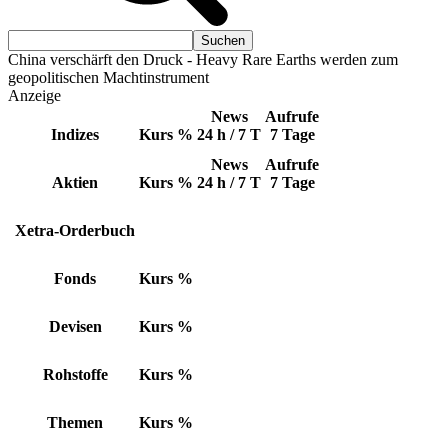
China verschärft den Druck - Heavy Rare Earths werden zum
geopolitischen Machtinstrument
Anzeige
News
Aufrufe
Indizes
Kurs
%
24 h / 7 T
7 Tage
News
Aufrufe
Aktien
Kurs
%
24 h / 7 T
7 Tage
Xetra-Orderbuch
Fonds
Kurs
%
Devisen
Kurs
%
Rohstoffe
Kurs
%
Themen
Kurs
%