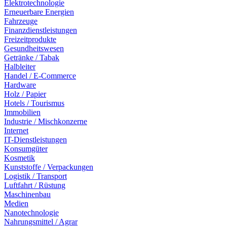
Elektrotechnologie
Erneuerbare Energien
Fahrzeuge
Finanzdienstleistungen
Freizeitprodukte
Gesundheitswesen
Getränke / Tabak
Halbleiter
Handel / E-Commerce
Hardware
Holz / Papier
Hotels / Tourismus
Immobilien
Industrie / Mischkonzerne
Internet
IT-Dienstleistungen
Konsumgüter
Kosmetik
Kunststoffe / Verpackungen
Logistik / Transport
Luftfahrt / Rüstung
Maschinenbau
Medien
Nanotechnologie
Nahrungsmittel / Agrar