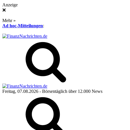
Anzeige
❌
Mehr »
Ad hoc-Mitteilungen
:
Freitag, 07.08.2026
- Börsentäglich über 12.000 News