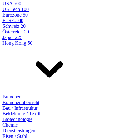
USA 500
US Tech 100
Eurozone 50
FTSE-100
Schweiz 20
Österreich 20
Japan 225
Hong Kong 50
Branchen
Branchenübersicht
Bau / Infrastrukur
Bekleidung / Textil
Biotechnologie
Chemie
Dienstleistungen
Eisen / Stahl