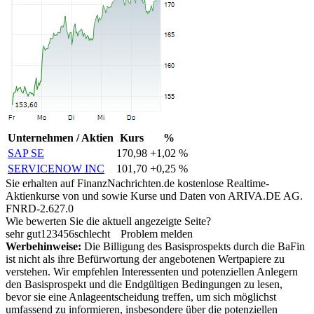
Unternehmen / Aktien
Kurs
%
SAP SE
170,98
+1,02 %
SERVICENOW INC
101,70
+0,25 %
Sie erhalten auf FinanzNachrichten.de kostenlose Realtime-
Aktienkurse von
und
sowie Kurse und Daten von
ARIVA.DE AG
.
FNRD-2.627.0
Wie bewerten Sie die aktuell angezeigte Seite?
sehr gut
1
2
3
4
5
6
schlecht
Problem melden
Werbehinweise:
Die Billigung des Basisprospekts durch die BaFin
ist nicht als ihre Befürwortung der angebotenen Wertpapiere zu
verstehen. Wir empfehlen Interessenten und potenziellen Anlegern
den Basisprospekt und die Endgültigen Bedingungen zu lesen,
bevor sie eine Anlageentscheidung treffen, um sich möglichst
umfassend zu informieren, insbesondere über die potenziellen