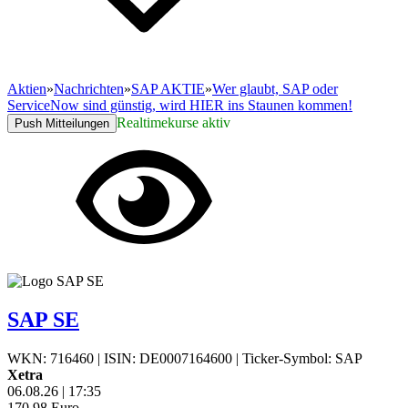
Aktien
»
Nachrichten
»
SAP AKTIE
»
Wer glaubt, SAP oder
ServiceNow sind günstig, wird HIER ins Staunen kommen!
Realtimekurse aktiv
Push Mitteilungen
SAP SE
WKN: 716460
|
ISIN: DE0007164600
|
Ticker-Symbol: SAP
Xetra
06.08.26
|
17:35
170,98
Euro