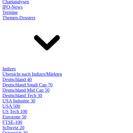
Chartanalysen
IPO-News
Termine
Themen-Dossiers
Indizes
Übersicht nach Indizes/Märkten
Deutschland 40
Deutschland Small Cap 70
Deutschland Mid Cap 50
Deutschland Tech 30
USA Industrie 30
USA 500
US Tech 100
Eurozone 50
FTSE-100
Schweiz 20
Österreich 20