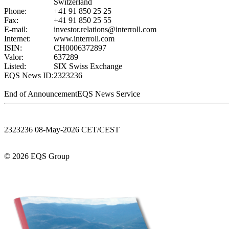
Switzerland
Phone:
+41 91 850 25 25
Fax:
+41 91 850 25 55
E-mail:
investor.relations@interroll.com
Internet:
www.interroll.com
ISIN:
CH0006372897
Valor:
637289
Listed:
SIX Swiss Exchange
EQS News ID:
2323236
End of Announcement
EQS News Service
2323236 08-May-2026 CET/CEST
© 2026 EQS Group