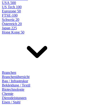
USA 500
US Tech 100
Eurozone 50
FTSE-100
Schweiz 20
Österreich 20
Japan 225
Hong Kong 50
Branchen
Branchenübersicht
Bau / Infrastrukur
Bekleidung / Textil
Biotechnologie
Chemie
Dienstleistungen
Eisen / Stahl