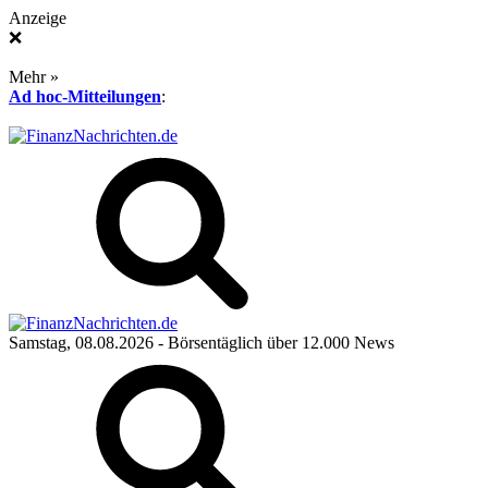
Anzeige
❌
Mehr »
Ad hoc-Mitteilungen
:
Samstag, 08.08.2026
- Börsentäglich über 12.000 News