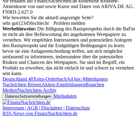
Sie erhalten auf FinanzNachrichten.de kostenlose Realtime-
Aktienkurse von
und
sowie Kurse und Daten von
ARIVA.DE AG
.
FNRD-2.627.0
Wie bewerten Sie die aktuell angezeigte Seite?
sehr gut
1
2
3
4
5
6
schlecht
Problem melden
Werbehinweise:
Die Billigung des Basisprospekts durch die BaFin
ist nicht als ihre Befürwortung der angebotenen Wertpapiere zu
verstehen. Wir empfehlen Interessenten und potenziellen Anlegern
den Basisprospekt und die Endgültigen Bedingungen zu lesen,
bevor sie eine Anlageentscheidung treffen, um sich möglichst
umfassend zu informieren, insbesondere über die potenziellen
Risiken und Chancen des Wertpapiers. Sie sind im Begriff, ein
Produkt zu erwerben, das nicht einfach ist und schwer zu verstehen
sein kann.
Deutschland 40
Xetra-Orderbuch
Ad hoc-Mitteilungen
Nachrichten Börsen
Aktien-Empfehlungen
Branchen
Medien
Nachrichten-Archiv
Mediadaten
Datenschutzeinstellungen
Impressum | AGB | Disclaimer | Datenschutz
RSS-News von FinanzNachrichten.de