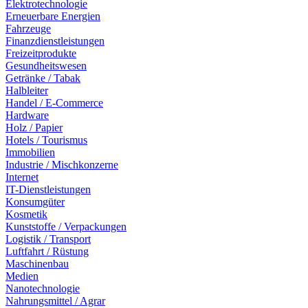
Elektrotechnologie
Erneuerbare Energien
Fahrzeuge
Finanzdienstleistungen
Freizeitprodukte
Gesundheitswesen
Getränke / Tabak
Halbleiter
Handel / E-Commerce
Hardware
Holz / Papier
Hotels / Tourismus
Immobilien
Industrie / Mischkonzerne
Internet
IT-Dienstleistungen
Konsumgüter
Kosmetik
Kunststoffe / Verpackungen
Logistik / Transport
Luftfahrt / Rüstung
Maschinenbau
Medien
Nanotechnologie
Nahrungsmittel / Agrar