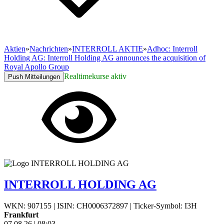
Aktien
»
Nachrichten
»
INTERROLL AKTIE
»
Adhoc: Interroll
Holding AG: Interroll Holding AG announces the acquisition of
Royal Apollo Group
Realtimekurse aktiv
Push Mitteilungen
INTERROLL HOLDING AG
WKN: 907155
|
ISIN: CH0006372897
|
Ticker-Symbol: I3H
Frankfurt
07.08.26
|
08:03