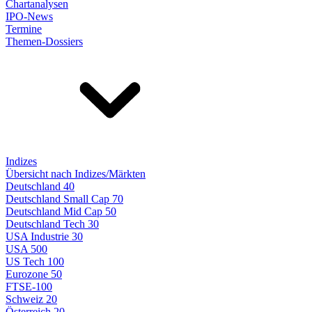
Chartanalysen
IPO-News
Termine
Themen-Dossiers
Indizes
Übersicht nach Indizes/Märkten
Deutschland 40
Deutschland Small Cap 70
Deutschland Mid Cap 50
Deutschland Tech 30
USA Industrie 30
USA 500
US Tech 100
Eurozone 50
FTSE-100
Schweiz 20
Österreich 20