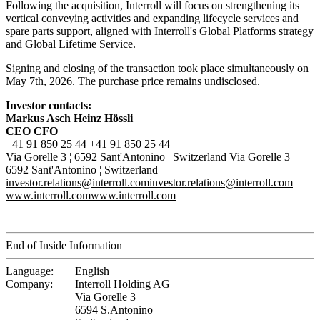
Following the acquisition, Interroll will focus on strengthening its
vertical conveying activities and expanding lifecycle services and
spare parts support, aligned with Interroll's Global Platforms strategy
and Global Lifetime Service.
Signing and closing of the transaction took place simultaneously on
May 7th, 2026. The purchase price remains undisclosed.
Investor contacts:
Markus Asch Heinz Hössli
CEO CFO
+41 91 850 25 44 +41 91 850 25 44
Via Gorelle 3 ¦ 6592 Sant'Antonino ¦ Switzerland Via Gorelle 3 ¦
6592 Sant'Antonino ¦ Switzerland
investor.relations@interroll.com
investor.relations@interroll.com
www.interroll.com
www.interroll.com
End of Inside Information
Language:
English
Company:
Interroll Holding AG
Via Gorelle 3
6594 S.Antonino