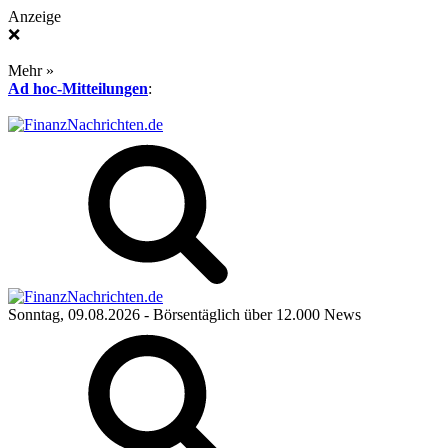
Anzeige
❌
Mehr »
Ad hoc-Mitteilungen
:
Sonntag, 09.08.2026
- Börsentäglich über 12.000 News