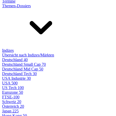
Termine
Themen-Dossiers
Indizes
Übersicht nach Indizes/Märkten
Deutschland 40
Deutschland Small Cap 70
Deutschland Mid Cap 50
Deutschland Tech 30
USA Industrie 30
USA 500
US Tech 100
Eurozone 50
FTSE-100
Schweiz 20
Österreich 20
Japan 225
Hong Kong 50