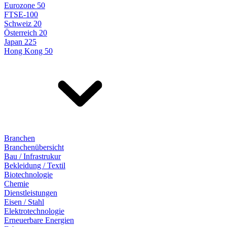
Eurozone 50
FTSE-100
Schweiz 20
Österreich 20
Japan 225
Hong Kong 50
Branchen
Branchenübersicht
Bau / Infrastrukur
Bekleidung / Textil
Biotechnologie
Chemie
Dienstleistungen
Eisen / Stahl
Elektrotechnologie
Erneuerbare Energien