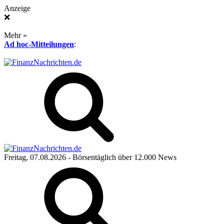
Anzeige
❌
Mehr »
Ad hoc-Mitteilungen
:
Freitag, 07.08.2026
- Börsentäglich über 12.000 News