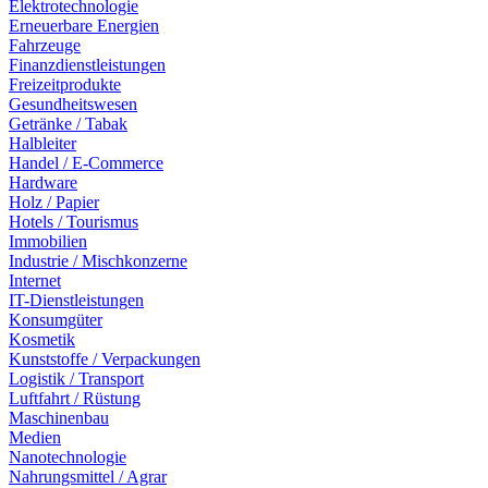
Elektrotechnologie
Erneuerbare Energien
Fahrzeuge
Finanzdienstleistungen
Freizeitprodukte
Gesundheitswesen
Getränke / Tabak
Halbleiter
Handel / E-Commerce
Hardware
Holz / Papier
Hotels / Tourismus
Immobilien
Industrie / Mischkonzerne
Internet
IT-Dienstleistungen
Konsumgüter
Kosmetik
Kunststoffe / Verpackungen
Logistik / Transport
Luftfahrt / Rüstung
Maschinenbau
Medien
Nanotechnologie
Nahrungsmittel / Agrar