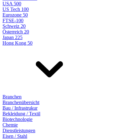
USA 500
US Tech 100
Eurozone 50
FTSE-100
Schweiz 20
Österreich 20
Japan 225
Hong Kong 50
Branchen
Branchenübersicht
Bau / Infrastrukur
Bekleidung / Textil
Biotechnologie
Chemie
Dienstleistungen
Eisen / Stahl