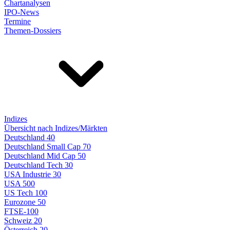
Chartanalysen
IPO-News
Termine
Themen-Dossiers
Indizes
Übersicht nach Indizes/Märkten
Deutschland 40
Deutschland Small Cap 70
Deutschland Mid Cap 50
Deutschland Tech 30
USA Industrie 30
USA 500
US Tech 100
Eurozone 50
FTSE-100
Schweiz 20
Österreich 20