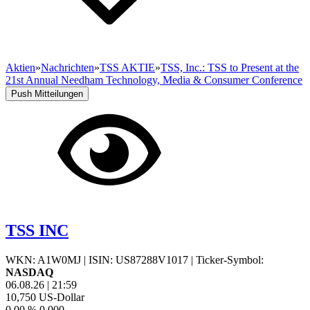
Aktien
»
Nachrichten
»
TSS AKTIE
»
TSS, Inc.: TSS to Present at the
21st Annual Needham Technology, Media & Consumer Conference
Push Mitteilungen
TSS INC
WKN: A1W0MJ
|
ISIN: US87288V1017
|
Ticker-Symbol:
NASDAQ
06.08.26
|
21:59
10,750
US-Dollar
0,00 %
0,000