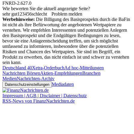
FNRD-2.627.0
Wie bewerten Sie die aktuell angezeigte Seite?
sehr gut
1
2
3
4
5
6
schlecht
Problem melden
Werbehinweise:
Die Billigung des Basisprospekts durch die BaFin
ist nicht als ihre Befürwortung der angebotenen Wertpapiere zu
verstehen. Wir empfehlen Interessenten und potenziellen Anlegern
den Basisprospekt und die Endgültigen Bedingungen zu lesen,
bevor sie eine Anlageentscheidung treffen, um sich möglichst
umfassend zu informieren, insbesondere über die potenziellen
Risiken und Chancen des Wertpapiers. Sie sind im Begriff, ein
Produkt zu erwerben, das nicht einfach ist und schwer zu verstehen
sein kann.
Deutschland 40
Xetra-Orderbuch
Ad hoc-Mitteilungen
Nachrichten Börsen
Aktien-Empfehlungen
Branchen
Medien
Nachrichten-Archiv
Mediadaten
Datenschutzeinstellungen
Impressum | AGB | Disclaimer | Datenschutz
RSS-News von FinanzNachrichten.de