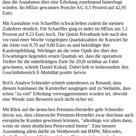
dass die Annahmen über eine Erholung zunehmend hinterfragt
würden. Im MDax gewannen Porsche AG 0,5 Prozent auf 42,95
Euro.
Mit Ausnahme von Schaeffler schwächelten zudem die meisten
Zulieferer deutlich. Für Schaeffler ging es indes im MDax um 5,1
Prozent auf 9,23 Euro hoch. Die Quirin Privatbank hob nach den
vor rund einer Woche vorgelegten Quartalszahlen ihr Kursziel für
die Aktie von 8,70 auf 9,80 Euro an und bekräftigte ihre
Kaufempfehlung. Wichtiger als die reine Optik des über den
Erwartungen liegenden ersten Quartals sei, dass die operativen
Treiber für die mittelfristigen Ziele für 2028 sichtbar an Fahrt
gewönnen, schrieb Daniel Kukalj. Dabei hob er insbesondere den
Geschäftsbereich E-Mobilität positiv hervor.
BofA-Analyst Schneider schrieb unterdessen zu Renault, dass
diesem Autobauer die Kurstreiber ausgingen und zu Stellantis, dass
schon "zu viel" Erholung vorweggenommen worden sei, obwohl
eine Wende zum Besseren noch nicht sicher sei.
Mit Blick auf die deutschen Premium-Hersteller geht Schneider
davon aus, dass chinesische Premium-Hersteller zwar durchaus auch
europäische Kunden gewinnen könnten, "allerdings vor allem dann,
wenn sie einen deutlichen Preisvorteil bieten". Eine bessere
Ausstattung allein dürfte im Wettbewerb mit BMW, Mercedes,