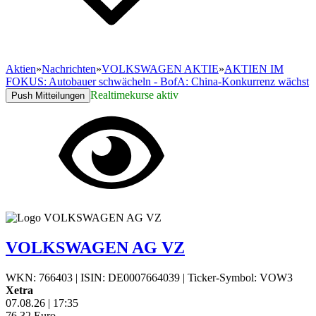
Aktien
»
Nachrichten
»
VOLKSWAGEN AKTIE
»
AKTIEN IM
FOKUS: Autobauer schwächeln - BofA: China-Konkurrenz wächst
Realtimekurse aktiv
Push Mitteilungen
VOLKSWAGEN AG VZ
WKN: 766403
|
ISIN: DE0007664039
|
Ticker-Symbol: VOW3
Xetra
07.08.26
|
17:35
76,32
Euro