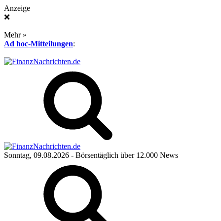
Anzeige
❌
Mehr »
Ad hoc-Mitteilungen
:
Sonntag, 09.08.2026
- Börsentäglich über 12.000 News