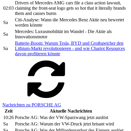
Drivers of Mercedes AMG cars file a class action lawsuit,
02:03
claiming the front-seat logo gets so hot that it literally brands
them and causes burns
Citi-Analyse: Wann die Mercedes Benz Aktie neu bewertet
Sa
werden könnte
Mercedes: Luxusmobilität im Wandel - Die Aktie als
Sa
Innovationsmotor
Batterie-Boom: Warum Tesla, BYD und Großspeicher den
Sa
Lithium-Markt revolutionieren - und wie Chariot Resources
davon profitieren könnte
Nachrichten zu PORSCHE AG
Zeit
Aktuelle Nachrichten
10:26
Porsche AG: Was der VW-Sparzwang jetzt auslöst
Sa
Porsche AG: Warum der VW-Druck jetzt brisant wird
Sa
Porsche AG: Was der Milliardenverlust des Eigners auslöst