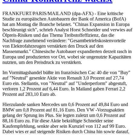
FRANKFURT/PARIS/MAILAND (dpa-AFX) - Eine kritische
Studie zu europäischen Autobauern der Bank of America (BofA)
hat am Montag die Branche belastet. "Chinas Expansion in Europa
beschleunigt sich", schrieb Analyst Horst Schneider und verwies auf
Ölpreis-Risiken und das Thema Treibstoffeffizienz, das die
Nachfrage zunehmend verändere: "Gesamtbetriebskostenvorteile
von Elektrofahrzeugen verstärken den Druck auf den
Massenmarkt." Chinesische Autobauer expandierten derzeit rasch in
Europa und produzierten vor Ort, wobei sie ungenutzte Kapazitäten
nutzten, um den Preisdruck zu verstärken.
Im Vormittagshandel büßte im französischen Cac 40 die von "Buy"
auf "Neutral" gesenkte Aktie von Renault 3,0 Prozent auf 27,74
Euro ein. Stellantis, von "Neutral" auf "Underperform" abgestuft,
verloren 1,2 Prozent auf 6,44 Euro. In Mailand gaben Ferrari 2,2
Prozent auf 283,10 Euro ab.
Hierzulande sanken Mercedes um 0,6 Prozent auf 49,84 Euro und
BMW um 0,8 Prozent auf 81,16 Euro. Den VW -Vorzugsaktien
gelang der Sprung ins Plus. Sie legten zuletzt um 0,6 Prozent auf
88,16 Euro zu. Für diese Aktie bekräftigte Schneider seine
Kaufempfehlung, senkte aber sein Kursziel von 112 auf 99 Euro.
Dabei wies er auf steigende Risiken durch China hin sowie darauf,