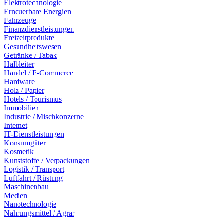
Elektrotechnologie
Erneuerbare Energien
Fahrzeuge
Finanzdienstleistungen
Freizeitprodukte
Gesundheitswesen
Getränke / Tabak
Halbleiter
Handel / E-Commerce
Hardware
Holz / Papier
Hotels / Tourismus
Immobilien
Industrie / Mischkonzerne
Internet
IT-Dienstleistungen
Konsumgüter
Kosmetik
Kunststoffe / Verpackungen
Logistik / Transport
Luftfahrt / Rüstung
Maschinenbau
Medien
Nanotechnologie
Nahrungsmittel / Agrar