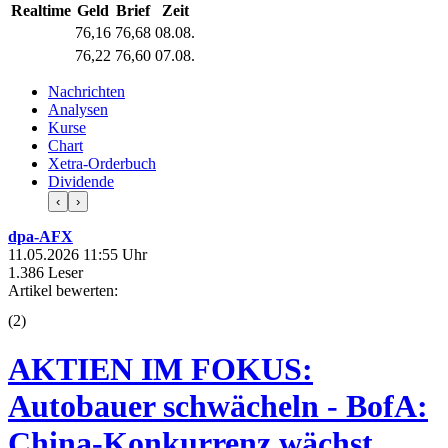
Realtime
Geld
Brief
Zeit
76,16
76,68
08.08.
76,22
76,60
07.08.
Nachrichten
Analysen
Kurse
Chart
Xetra-Orderbuch
Dividende
‹
›
dpa-AFX
11.05.2026 11:55 Uhr
1.386 Leser
Artikel bewerten:
(
2
)
AKTIEN IM FOKUS:
Autobauer schwächeln - BofA:
China-Konkurrenz wächst