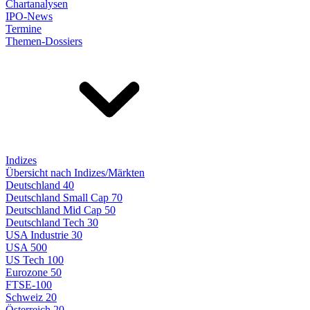
Chartanalysen
IPO-News
Termine
Themen-Dossiers
Indizes
Übersicht nach Indizes/Märkten
Deutschland 40
Deutschland Small Cap 70
Deutschland Mid Cap 50
Deutschland Tech 30
USA Industrie 30
USA 500
US Tech 100
Eurozone 50
FTSE-100
Schweiz 20
Österreich 20