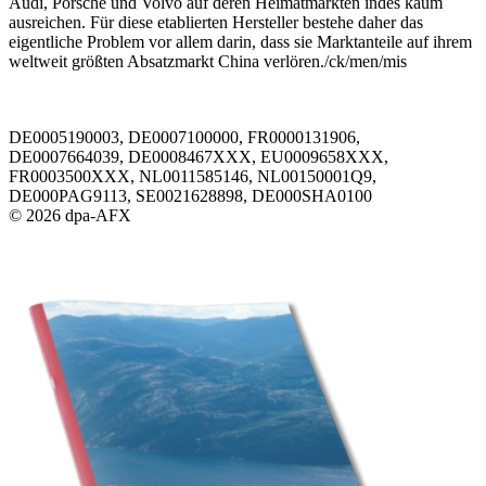
Audi, Porsche und Volvo auf deren Heimatmärkten indes kaum
ausreichen. Für diese etablierten Hersteller bestehe daher das
eigentliche Problem vor allem darin, dass sie Marktanteile auf ihrem
weltweit größten Absatzmarkt China verlören./ck/men/mis
DE0005190003, DE0007100000, FR0000131906,
DE0007664039, DE0008467XXX, EU0009658XXX,
FR0003500XXX, NL0011585146, NL00150001Q9,
DE000PAG9113, SE0021628898, DE000SHA0100
© 2026 dpa-AFX