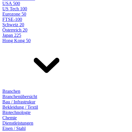
USA 500
US Tech 100
Eurozone 50
FTSE-100
Schweiz 20
Österreich 20
Japan 225
Hong Kong 50
Branchen
Branchenübersicht
Bau / Infrastrukur
Bekleidung / Textil
Biotechnologie
Chemie
Dienstleistungen
Eisen / Stahl