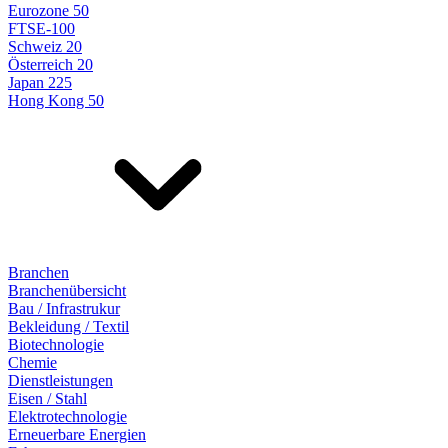
Eurozone 50
FTSE-100
Schweiz 20
Österreich 20
Japan 225
Hong Kong 50
Branchen
Branchenübersicht
Bau / Infrastrukur
Bekleidung / Textil
Biotechnologie
Chemie
Dienstleistungen
Eisen / Stahl
Elektrotechnologie
Erneuerbare Energien