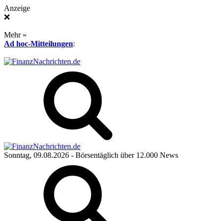
Anzeige
❌
Mehr »
Ad hoc-Mitteilungen
:
Sonntag, 09.08.2026
- Börsentäglich über 12.000 News