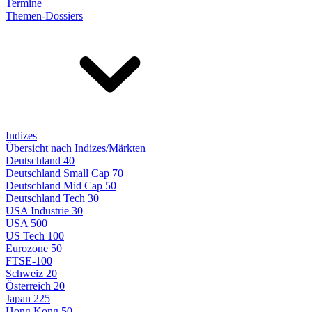
Termine
Themen-Dossiers
Indizes
Übersicht nach Indizes/Märkten
Deutschland 40
Deutschland Small Cap 70
Deutschland Mid Cap 50
Deutschland Tech 30
USA Industrie 30
USA 500
US Tech 100
Eurozone 50
FTSE-100
Schweiz 20
Österreich 20
Japan 225
Hong Kong 50