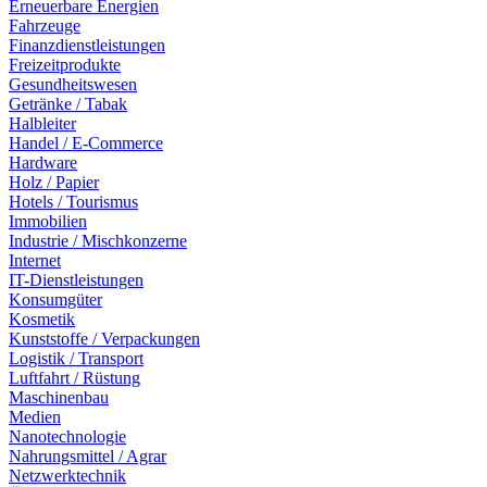
Erneuerbare Energien
Fahrzeuge
Finanzdienstleistungen
Freizeitprodukte
Gesundheitswesen
Getränke / Tabak
Halbleiter
Handel / E-Commerce
Hardware
Holz / Papier
Hotels / Tourismus
Immobilien
Industrie / Mischkonzerne
Internet
IT-Dienstleistungen
Konsumgüter
Kosmetik
Kunststoffe / Verpackungen
Logistik / Transport
Luftfahrt / Rüstung
Maschinenbau
Medien
Nanotechnologie
Nahrungsmittel / Agrar
Netzwerktechnik