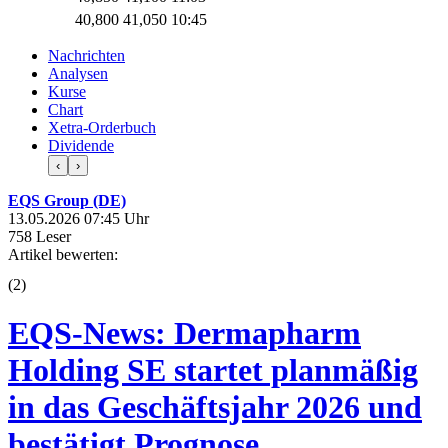
40,800
41,050
10:45
Nachrichten
Analysen
Kurse
Chart
Xetra-Orderbuch
Dividende
‹
›
EQS Group (DE)
13.05.2026 07:45 Uhr
758 Leser
Artikel bewerten:
(
2
)
EQS-News: Dermapharm
Holding SE startet planmäßig
in das Geschäftsjahr 2026 und
bestätigt Prognose