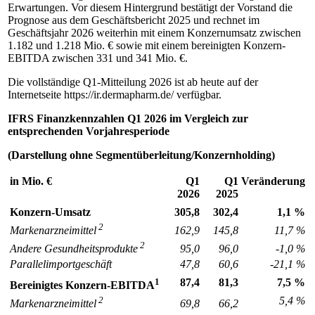
Erwartungen. Vor diesem Hintergrund bestätigt der Vorstand die
Prognose aus dem Geschäftsbericht 2025 und rechnet im
Geschäftsjahr 2026 weiterhin mit einem Konzernumsatz zwischen
1.182 und 1.218 Mio. € sowie mit einem bereinigten Konzern-
EBITDA zwischen 331 und 341 Mio. €.
Die vollständige Q1-Mitteilung 2026 ist ab heute auf der
Internetseite https://ir.dermapharm.de/ verfügbar.
IFRS Finanzkennzahlen Q1 2026 im Vergleich zur
entsprechenden Vorjahresperiode
(Darstellung ohne Segmentüberleitung/Konzernholding)
in Mio. €
Q1
Q1
Veränderung
2026
2025
Konzern-Umsatz
305,8
302,4
1,1 %
2
162,9
145,8
11,7 %
Markenarzneimittel
2
95,0
96,0
-1,0 %
Andere Gesundheitsprodukte
Parallelimportgeschäft
47,8
60,6
-21,1 %
1
87,4
81,3
7,5 %
Bereinigtes Konzern-EBITDA
2
5,4 %
69,8
66,2
Markenarzneimittel