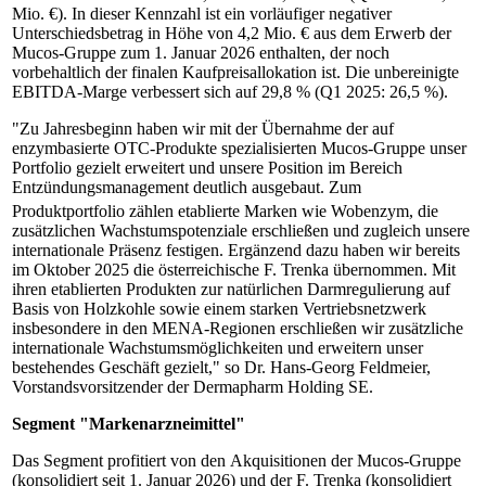
Mio. €). In dieser Kennzahl ist ein vorläufiger negativer
Unterschiedsbetrag in Höhe von 4,2 Mio. € aus dem Erwerb der
Mucos-Gruppe zum 1. Januar 2026 enthalten, der noch
vorbehaltlich der finalen Kaufpreisallokation ist. Die unbereinigte
EBITDA-Marge verbessert sich auf 29,8 % (Q1 2025: 26,5 %).
"Zu Jahresbeginn haben wir mit der Übernahme der auf
enzymbasierte OTC-Produkte spezialisierten Mucos-Gruppe unser
Portfolio gezielt erweitert und unsere Position im Bereich
Entzündungsmanagement deutlich ausgebaut. Zum
Produktportfolio zählen etablierte Marken wie Wobenzym
, die
zusätzlichen Wachstumspotenziale erschließen und zugleich unsere
internationale Präsenz festigen. Ergänzend dazu haben wir bereits
im Oktober 2025 die österreichische F. Trenka übernommen. Mit
ihren etablierten Produkten zur natürlichen Darmregulierung auf
Basis von Holzkohle sowie einem starken Vertriebsnetzwerk
insbesondere in den MENA-Regionen erschließen wir zusätzliche
internationale Wachstumsmöglichkeiten und erweitern unser
bestehendes Geschäft gezielt," so Dr. Hans-Georg Feldmeier,
Vorstandsvorsitzender der Dermapharm Holding SE.
Segment "Markenarzneimittel"
Das Segment profitiert von den
Akquisitionen der Mucos-Gruppe
(konsolidiert seit 1. Januar 2026) und der F. Trenka (konsolidiert