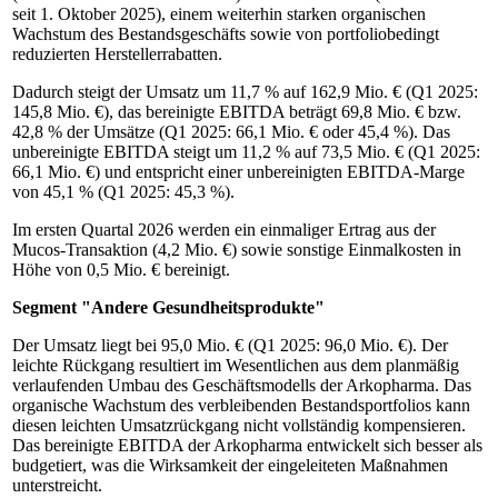
seit 1. Oktober 2025), einem weiterhin starken organischen
Wachstum des Bestandsgeschäfts sowie von portfoliobedingt
reduzierten Herstellerrabatten.
Dadurch steigt der Umsatz um 11,7 % auf 162,9 Mio. € (Q1 2025:
145,8 Mio. €), das bereinigte EBITDA beträgt 69,8 Mio. € bzw.
42,8 % der Umsätze (Q1 2025: 66,1 Mio. € oder 45,4 %). Das
unbereinigte EBITDA steigt um 11,2 % auf 73,5 Mio. € (Q1 2025:
66,1 Mio. €) und entspricht einer unbereinigten EBITDA-Marge
von 45,1 % (Q1 2025: 45,3 %).
Im ersten Quartal 2026 werden ein einmaliger Ertrag aus der
Mucos-Transaktion (4,2 Mio. €) sowie sonstige Einmalkosten in
Höhe von 0,5 Mio. € bereinigt.
Segment "Andere Gesundheitsprodukte"
Der Umsatz liegt bei 95,0 Mio. € (Q1 2025: 96,0 Mio. €). Der
leichte Rückgang resultiert im Wesentlichen aus dem planmäßig
verlaufenden Umbau des Geschäftsmodells der Arkopharma. Das
organische Wachstum des verbleibenden Bestandsportfolios kann
diesen leichten Umsatzrückgang nicht vollständig kompensieren.
Das bereinigte EBITDA der Arkopharma entwickelt sich besser als
budgetiert, was die Wirksamkeit der eingeleiteten Maßnahmen
unterstreicht.