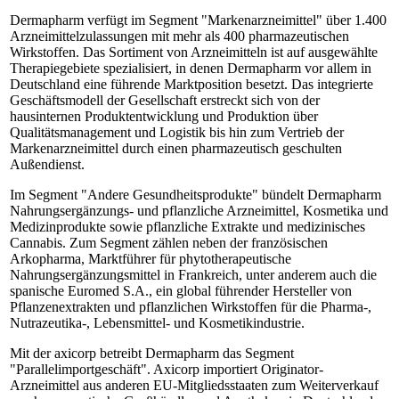
Dermapharm verfügt im Segment "Markenarzneimittel" über 1.400
Arzneimittelzulassungen mit mehr als 400 pharmazeutischen
Wirkstoffen. Das Sortiment von Arzneimitteln ist auf ausgewählte
Therapiegebiete spezialisiert, in denen Dermapharm vor allem in
Deutschland eine führende Marktposition besetzt. Das integrierte
Geschäftsmodell der Gesellschaft erstreckt sich von der
hausinternen Produktentwicklung und Produktion über
Qualitätsmanagement und Logistik bis hin zum Vertrieb der
Markenarzneimittel durch einen pharmazeutisch geschulten
Außendienst.
Im Segment "Andere Gesundheitsprodukte" bündelt Dermapharm
Nahrungsergänzungs- und pflanzliche Arzneimittel, Kosmetika und
Medizinprodukte sowie pflanzliche Extrakte und medizinisches
Cannabis. Zum Segment zählen neben der französischen
Arkopharma, Marktführer für phytotherapeutische
Nahrungsergänzungsmittel in Frankreich, unter anderem auch die
spanische Euromed S.A., ein global führender Hersteller von
Pflanzenextrakten und pflanzlichen Wirkstoffen für die Pharma-,
Nutrazeutika-, Lebensmittel- und Kosmetikindustrie.
Mit der axicorp betreibt Dermapharm das Segment
"Parallelimportgeschäft". Axicorp importiert Originator-
Arzneimittel aus anderen EU-Mitgliedsstaaten zum Weiterverkauf