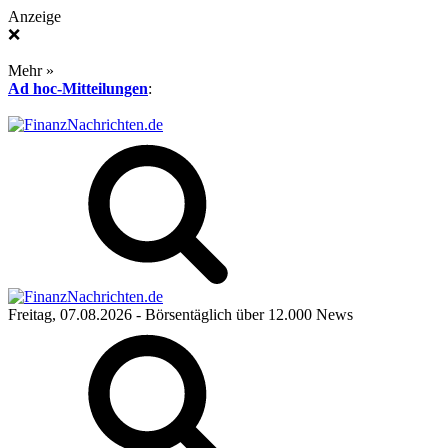
Anzeige
❌
Mehr »
Ad hoc-Mitteilungen
:
Freitag, 07.08.2026
- Börsentäglich über 12.000 News