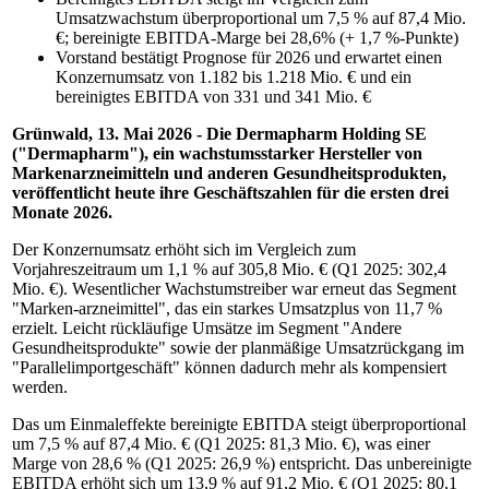
Umsatzwachstum überproportional um 7,5 % auf 87,4 Mio.
€; bereinigte EBITDA-Marge bei 28,6% (+ 1,7 %-Punkte)
Vorstand bestätigt Prognose für 2026 und erwartet einen
Konzernumsatz von 1.182 bis 1.218 Mio. € und ein
bereinigtes EBITDA von 331 und 341 Mio. €
Grünwald, 13. Mai 2026 - Die Dermapharm Holding SE
("Dermapharm"), ein wachstumsstarker Hersteller von
Markenarzneimitteln und anderen Gesundheitsprodukten,
veröffentlicht heute ihre Geschäftszahlen für die ersten drei
Monate 2026.
Der Konzernumsatz erhöht sich im Vergleich zum
Vorjahreszeitraum um 1,1 % auf 305,8 Mio. € (Q1 2025: 302,4
Mio. €). Wesentlicher Wachstumstreiber war erneut das Segment
"Marken-arzneimittel", das ein starkes Umsatzplus von 11,7 %
erzielt. Leicht rückläufige Umsätze im Segment "Andere
Gesundheitsprodukte" sowie der planmäßige Umsatzrückgang im
"Parallelimportgeschäft" können dadurch mehr als kompensiert
werden.
Das um Einmaleffekte bereinigte EBITDA steigt überproportional
um 7,5 % auf 87,4 Mio. € (Q1 2025: 81,3 Mio. €), was einer
Marge von 28,6 % (Q1 2025: 26,9 %) entspricht. Das unbereinigte
EBITDA erhöht sich um 13,9 % auf 91,2 Mio. € (Q1 2025: 80,1