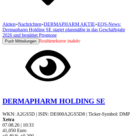
Aktien
»
Nachrichten
»
DERMAPHARM AKTIE
»
EQS-News:
Dermapharm Holding SE startet planmäßig in das Geschäftsjahr
2026 und bestätigt Prognose
Realtimekurse inaktiv
Push Mitteilungen
DERMAPHARM HOLDING SE
WKN: A2GS5D
|
ISIN: DE000A2GS5D8
|
Ticker-Symbol: DMP
Xetra
07.08.26
|
10:33
41,050
Euro
+0,49 %
+0,200