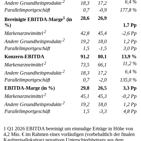
2
6,4 %
18,3
17,2
Andere Gesundheitsprodukte
Parallelimportgeschäft
0,7
-0,9
177,8 %
1
28,6
26,9
Bereinigte EBITDA-Marge
(in
1,7 Pp
%)
2
42,8
45,4
-2,6 Pp
Markenarzneimittel
2
19,2
18,0
1,2 Pp
Andere Gesundheitsprodukte
Parallelimportgeschäft
1,5
-1,5
3,0 Pp
Konzern-EBITDA
91,2
80,1
13,9 %
2
11,2 %
73,5
66,1
Markenarzneimittel
2
6,4 %
18,3
17,2
Andere Gesundheitsprodukte
Parallelimportgeschäft
0,7
-2,0
135,0 %
EBITDA-Marge (in %)
29,8
26,5
3,3 Pp
2
45,1
45,3
-0,2 Pp
Markenarzneimittel
2
19,2
18,0
1,2 Pp
Andere Gesundheitsprodukte
Parallelimportgeschäft
1,5
-3,3
4,8 Pp
1 Q1 2026 EBITDA bereinigt um einmalige Erträge in Höhe von
4,2 Mio. € im Rahmen eines vorläufigen (vorbehaltlich der finalen
Kaufpreisallokation) negativen Unterschiedsbetrags aus dem