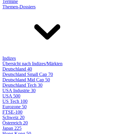
Termine
Themen-Dossiers
Indizes
Übersicht nach Indizes/Märkten
Deutschland 40
Deutschland Small Cap 70
Deutschland Mid Cap 50
Deutschland Tech 30
USA Industrie 30
USA 500
US Tech 100
Eurozone 50
FTSE-100
Schweiz 20
Österreich 20
Japan 225
Hong Kong 50