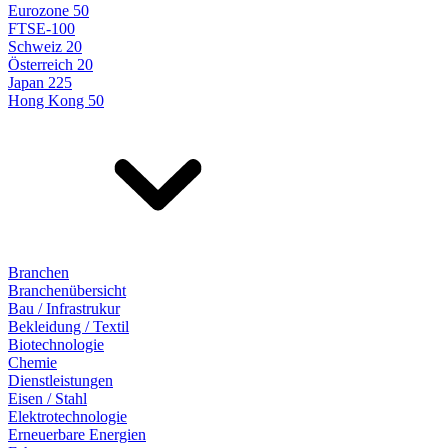
Eurozone 50
FTSE-100
Schweiz 20
Österreich 20
Japan 225
Hong Kong 50
Branchen
Branchenübersicht
Bau / Infrastrukur
Bekleidung / Textil
Biotechnologie
Chemie
Dienstleistungen
Eisen / Stahl
Elektrotechnologie
Erneuerbare Energien