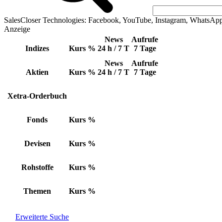
SalesCloser Technologies: Facebook, YouTube, Instagram, WhatsAp
Anzeige
News
Aufrufe
Indizes
Kurs
%
24 h / 7 T
7 Tage
News
Aufrufe
Aktien
Kurs
%
24 h / 7 T
7 Tage
Xetra-Orderbuch
Fonds
Kurs
%
Devisen
Kurs
%
Rohstoffe
Kurs
%
Themen
Kurs
%
Erweiterte Suche