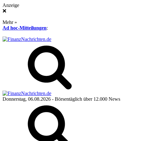
Anzeige
❌
Mehr »
Ad hoc-Mitteilungen
:
Donnerstag, 06.08.2026
- Börsentäglich über 12.000 News