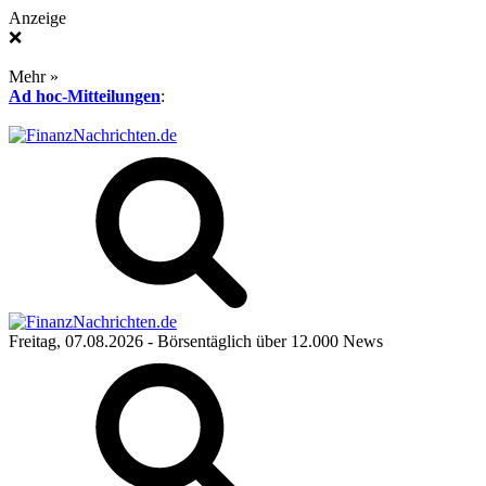
Anzeige
❌
Mehr »
Ad hoc-Mitteilungen
:
Freitag, 07.08.2026
- Börsentäglich über 12.000 News