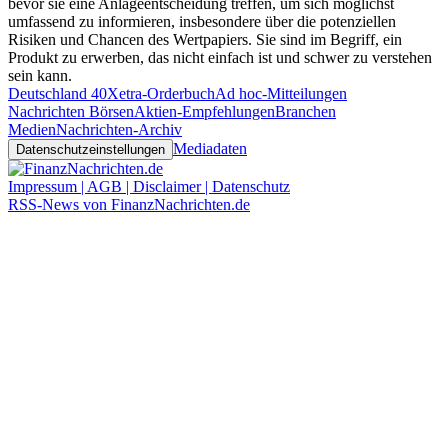
bevor sie eine Anlageentscheidung treffen, um sich möglichst
umfassend zu informieren, insbesondere über die potenziellen
Risiken und Chancen des Wertpapiers. Sie sind im Begriff, ein
Produkt zu erwerben, das nicht einfach ist und schwer zu verstehen
sein kann.
Deutschland 40
Xetra-Orderbuch
Ad hoc-Mitteilungen
Nachrichten Börsen
Aktien-Empfehlungen
Branchen
Medien
Nachrichten-Archiv
Mediadaten
Datenschutzeinstellungen
Impressum | AGB | Disclaimer | Datenschutz
RSS-News von FinanzNachrichten.de