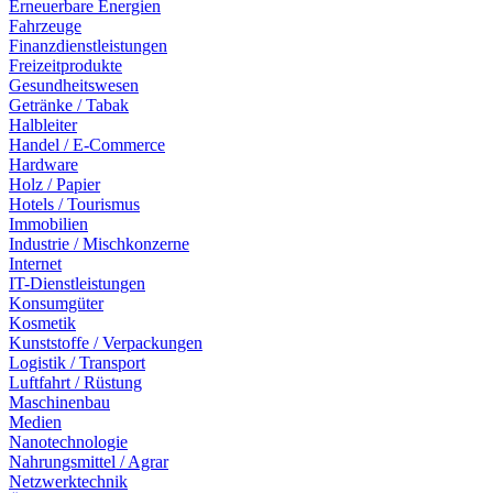
Erneuerbare Energien
Fahrzeuge
Finanzdienstleistungen
Freizeitprodukte
Gesundheitswesen
Getränke / Tabak
Halbleiter
Handel / E-Commerce
Hardware
Holz / Papier
Hotels / Tourismus
Immobilien
Industrie / Mischkonzerne
Internet
IT-Dienstleistungen
Konsumgüter
Kosmetik
Kunststoffe / Verpackungen
Logistik / Transport
Luftfahrt / Rüstung
Maschinenbau
Medien
Nanotechnologie
Nahrungsmittel / Agrar
Netzwerktechnik