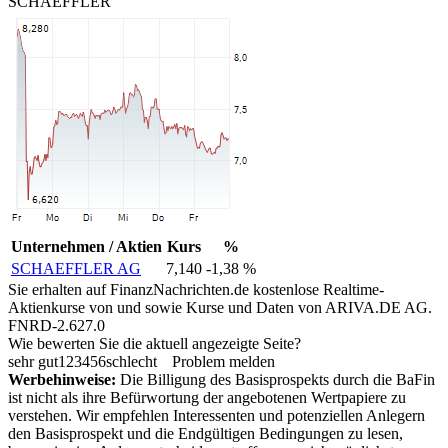
SCHAEFFLER
Unternehmen / Aktien
Kurs
%
SCHAEFFLER AG
7,140
-1,38 %
Sie erhalten auf FinanzNachrichten.de kostenlose Realtime-
Aktienkurse von
und
sowie Kurse und Daten von
ARIVA.DE AG
.
FNRD-2.627.0
Wie bewerten Sie die aktuell angezeigte Seite?
sehr gut
1
2
3
4
5
6
schlecht
Problem melden
Werbehinweise:
Die Billigung des Basisprospekts durch die BaFin
ist nicht als ihre Befürwortung der angebotenen Wertpapiere zu
verstehen. Wir empfehlen Interessenten und potenziellen Anlegern
den Basisprospekt und die Endgültigen Bedingungen zu lesen,