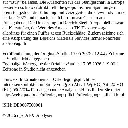
auf "Buy" belassen. Die Aussichten für das Stahlgeschäft in Europa
besserten sich zwar strukturell, die geopolitischen Spannungen
bremsten jedoch die Erholung und verzögerten die Gewinndynamik
ins Jahr 2027 und danach, schrieb Tommaso Castello am
Freitagabend. Die Umsetzung im Bereich Steel Europe bleibe zwar
ein Kurstreiber, der Wert des Anteils an TK Elevator sorge
allerdings für einen Puffer gegen Rückschläge. Zudem zeichne sich
eine Abspaltung des Bereichs Materials Services immer konkreter
ab./rob/ag/tih
Veröffentlichung der Original-Studie: 15.05.2026 / 12:44 / Zeitzone
in Studie nicht angegeben
Erstmalige Weitergabe der Original-Studie: 17.05.2026 / 19:00 /
Zeitzone in Studie nicht angegeben
Hinweis: Informationen zur Offenlegungspflicht bei
Interessenkonflikten im Sinne von § 85 Abs. 1 WpHG, Art. 20 VO
(EU) 596/2014 für das genannte Analysten-Haus finden Sie unter
http://web.dpa-afx.de/offenlegungspflicht/offenlegungs_pflicht.html.
ISIN: DE0007500001
© 2026 dpa-AFX-Analyser