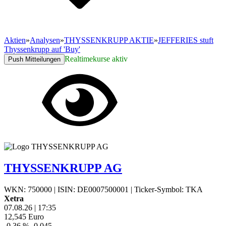
Aktien
»
Analysen
»
THYSSENKRUPP AKTIE
»
JEFFERIES stuft
Thyssenkrupp auf 'Buy'
Realtimekurse aktiv
Push Mitteilungen
THYSSENKRUPP AG
WKN: 750000
|
ISIN: DE0007500001
|
Ticker-Symbol: TKA
Xetra
07.08.26
|
17:35
12,545
Euro
-0,36 %
-0,045