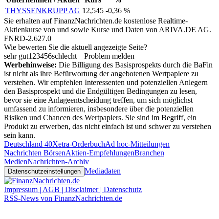
THYSSENKRUPP AG
12,545
-0,36 %
Sie erhalten auf FinanzNachrichten.de kostenlose Realtime-
Aktienkurse von
und
sowie Kurse und Daten von
ARIVA.DE AG
.
FNRD-2.627.0
Wie bewerten Sie die aktuell angezeigte Seite?
sehr gut
1
2
3
4
5
6
schlecht
Problem melden
Werbehinweise:
Die Billigung des Basisprospekts durch die BaFin
ist nicht als ihre Befürwortung der angebotenen Wertpapiere zu
verstehen. Wir empfehlen Interessenten und potenziellen Anlegern
den Basisprospekt und die Endgültigen Bedingungen zu lesen,
bevor sie eine Anlageentscheidung treffen, um sich möglichst
umfassend zu informieren, insbesondere über die potenziellen
Risiken und Chancen des Wertpapiers. Sie sind im Begriff, ein
Produkt zu erwerben, das nicht einfach ist und schwer zu verstehen
sein kann.
Deutschland 40
Xetra-Orderbuch
Ad hoc-Mitteilungen
Nachrichten Börsen
Aktien-Empfehlungen
Branchen
Medien
Nachrichten-Archiv
Mediadaten
Datenschutzeinstellungen
Impressum | AGB | Disclaimer | Datenschutz
RSS-News von FinanzNachrichten.de