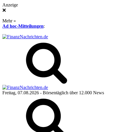
Anzeige
❌
Mehr »
Ad hoc-Mitteilungen
:
Freitag, 07.08.2026
- Börsentäglich über 12.000 News