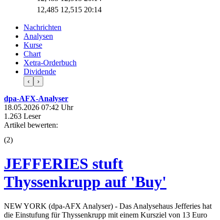
12,485
12,515
20:14
Nachrichten
Analysen
Kurse
Chart
Xetra-Orderbuch
Dividende
‹
›
dpa-AFX-Analyser
18.05.2026 07:42 Uhr
1.263 Leser
Artikel bewerten:
(
2
)
JEFFERIES stuft
Thyssenkrupp auf 'Buy'
NEW YORK (dpa-AFX Analyser) - Das Analysehaus Jefferies hat
die Einstufung für Thyssenkrupp mit einem Kursziel von 13 Euro