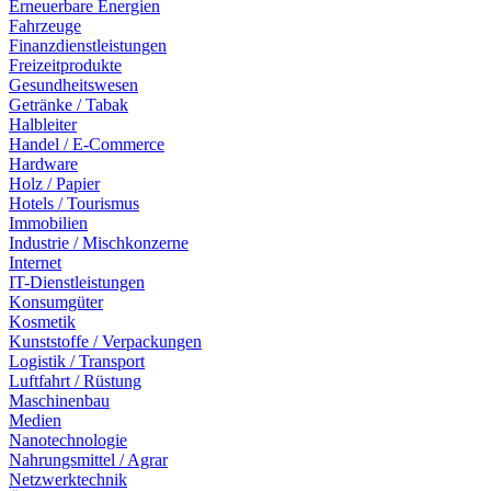
Erneuerbare Energien
Fahrzeuge
Finanzdienstleistungen
Freizeitprodukte
Gesundheitswesen
Getränke / Tabak
Halbleiter
Handel / E-Commerce
Hardware
Holz / Papier
Hotels / Tourismus
Immobilien
Industrie / Mischkonzerne
Internet
IT-Dienstleistungen
Konsumgüter
Kosmetik
Kunststoffe / Verpackungen
Logistik / Transport
Luftfahrt / Rüstung
Maschinenbau
Medien
Nanotechnologie
Nahrungsmittel / Agrar
Netzwerktechnik