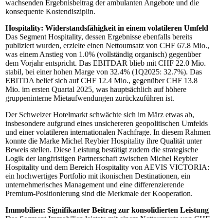
wachsenden Ergebnisbeitrag der ambulanten Angebote und die
konsequente Kostendisziplin.
Hospitality: Widerstandsfähigkeit in einem volatileren Umfeld
Das Segment Hospitality, dessen Ergebnisse ebenfalls bereits
publiziert wurden, erzielte einen Nettoumsatz von CHF 67.8 Mio.,
was einem Anstieg von 1.0% (vollständig organisch) gegenüber
dem Vorjahr entspricht. Das EBITDAR blieb mit CHF 22.0 Mio.
stabil, bei einer hohen Marge von 32.4% (1Q2025: 32.7%). Das
EBITDA belief sich auf CHF 12.4 Mio., gegenüber CHF 13.8
Mio. im ersten Quartal 2025, was hauptsächlich auf höhere
gruppeninterne Mietaufwendungen zurückzuführen ist.
Der Schweizer Hotelmarkt schwächte sich im März etwas ab,
insbesondere aufgrund eines unsichereren geopolitischen Umfelds
und einer volatileren internationalen Nachfrage. In diesem Rahmen
konnte die Marke Michel Reybier Hospitality ihre Qualität unter
Beweis stellen. Diese Leistung bestätigt zudem die strategische
Logik der langfristigen Partnerschaft zwischen Michel Reybier
Hospitality und dem Bereich Hospitality von AEVIS VICTORIA:
ein hochwertiges Portfolio mit ikonischen Destinationen, ein
unternehmerisches Management und eine differenzierende
Premium-Positionierung sind die Merkmale der Kooperation.
Immobilien: Signifikanter Beitrag zur konsolidierten Leistung