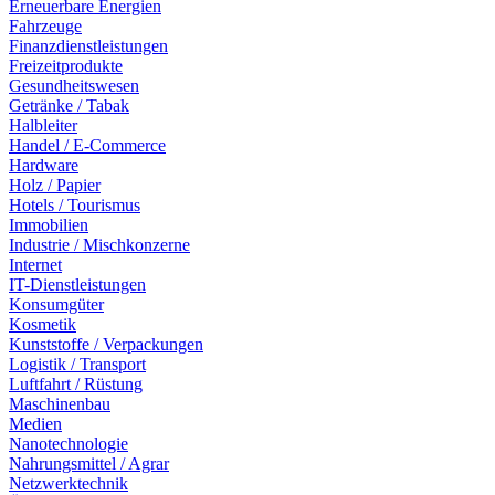
Erneuerbare Energien
Fahrzeuge
Finanzdienstleistungen
Freizeitprodukte
Gesundheitswesen
Getränke / Tabak
Halbleiter
Handel / E-Commerce
Hardware
Holz / Papier
Hotels / Tourismus
Immobilien
Industrie / Mischkonzerne
Internet
IT-Dienstleistungen
Konsumgüter
Kosmetik
Kunststoffe / Verpackungen
Logistik / Transport
Luftfahrt / Rüstung
Maschinenbau
Medien
Nanotechnologie
Nahrungsmittel / Agrar
Netzwerktechnik