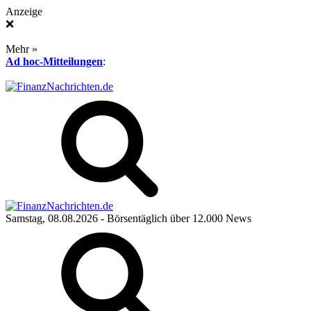
Anzeige
❌
Mehr »
Ad hoc-Mitteilungen
:
Samstag, 08.08.2026
- Börsentäglich über 12.000 News