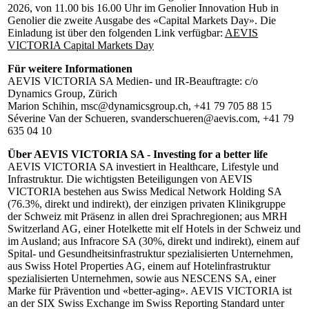
2026, von 11.00 bis 16.00 Uhr im Genolier Innovation Hub in
Genolier die zweite Ausgabe des «Capital Markets Day». Die
Einladung ist über den folgenden Link verfügbar:
AEVIS
VICTORIA Capital Markets Day
Für weitere Informationen
AEVIS VICTORIA SA Medien- und IR-Beauftragte: c/o
Dynamics Group, Zürich
Marion Schihin, msc@dynamicsgroup.ch, +41 79 705 88 15
Séverine Van der Schueren, svanderschueren@aevis.com, +41 79
635 04 10
Über AEVIS VICTORIA SA - Investing for a better life
AEVIS VICTORIA SA investiert in Healthcare, Lifestyle und
Infrastruktur. Die wichtigsten Beteiligungen von AEVIS
VICTORIA bestehen aus Swiss Medical Network Holding SA
(76.3%, direkt und indirekt), der einzigen privaten Klinikgruppe
der Schweiz mit Präsenz in allen drei Sprachregionen; aus MRH
Switzerland AG, einer Hotelkette mit elf Hotels in der Schweiz und
im Ausland; aus Infracore SA (30%, direkt und indirekt), einem auf
Spital- und Gesundheitsinfrastruktur spezialisierten Unternehmen,
aus Swiss Hotel Properties AG, einem auf Hotelinfrastruktur
spezialisierten Unternehmen, sowie aus NESCENS SA, einer
Marke für Prävention und «better-aging». AEVIS VICTORIA ist
an der SIX Swiss Exchange im Swiss Reporting Standard unter