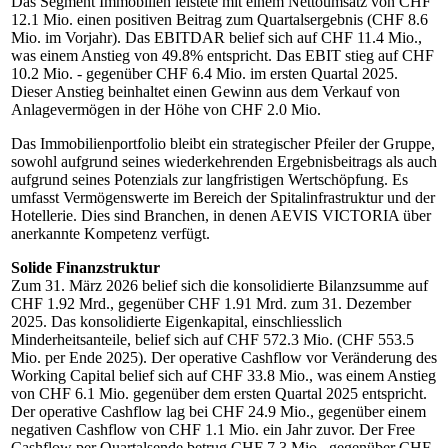
Das Segment Immobilien leistete mit einem Nettoumsatz von CHF
12.1 Mio. einen positiven Beitrag zum Quartalsergebnis (CHF 8.6
Mio. im Vorjahr). Das EBITDAR belief sich auf CHF 11.4 Mio.,
was einem Anstieg von 49.8% entspricht. Das EBIT stieg auf CHF
10.2 Mio. - gegenüber CHF 6.4 Mio. im ersten Quartal 2025.
Dieser Anstieg beinhaltet einen Gewinn aus dem Verkauf von
Anlagevermögen in der Höhe von CHF 2.0 Mio.
Das Immobilienportfolio bleibt ein strategischer Pfeiler der Gruppe,
sowohl aufgrund seines wiederkehrenden Ergebnisbeitrags als auch
aufgrund seines Potenzials zur langfristigen Wertschöpfung. Es
umfasst Vermögenswerte im Bereich der Spitalinfrastruktur und der
Hotellerie. Dies sind Branchen, in denen AEVIS VICTORIA über
anerkannte Kompetenz verfügt.
Solide Finanzstruktur
Zum 31. März 2026 belief sich die konsolidierte Bilanzsumme auf
CHF 1.92 Mrd., gegenüber CHF 1.91 Mrd. zum 31. Dezember
2025. Das konsolidierte Eigenkapital, einschliesslich
Minderheitsanteile, belief sich auf CHF 572.3 Mio. (CHF 553.5
Mio. per Ende 2025). Der operative Cashflow vor Veränderung des
Working Capital belief sich auf CHF 33.8 Mio., was einem Anstieg
von CHF 6.1 Mio. gegenüber dem ersten Quartal 2025 entspricht.
Der operative Cashflow lag bei CHF 24.9 Mio., gegenüber einem
negativen Cashflow von CHF 1.1 Mio. ein Jahr zuvor. Der Free
Cashflow per Quartalsende betrug CHF 7.3 Mio., gegenüber CHF