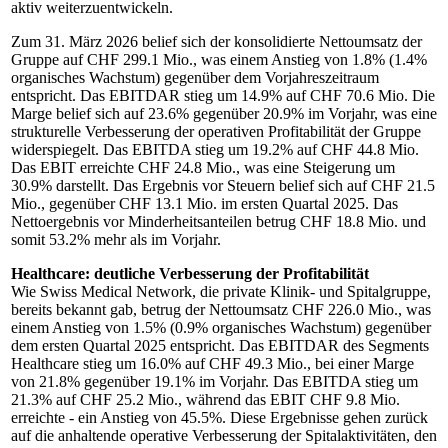
aktiv weiterzuentwickeln.
Zum 31. März 2026 belief sich der konsolidierte Nettoumsatz der
Gruppe auf CHF 299.1 Mio., was einem Anstieg von 1.8% (1.4%
organisches Wachstum) gegenüber dem Vorjahreszeitraum
entspricht. Das EBITDAR stieg um 14.9% auf CHF 70.6 Mio. Die
Marge belief sich auf 23.6% gegenüber 20.9% im Vorjahr, was eine
strukturelle Verbesserung der operativen Profitabilität der Gruppe
widerspiegelt. Das EBITDA stieg um 19.2% auf CHF 44.8 Mio.
Das EBIT erreichte CHF 24.8 Mio., was eine Steigerung um
30.9% darstellt. Das Ergebnis vor Steuern belief sich auf CHF 21.5
Mio., gegenüber CHF 13.1 Mio. im ersten Quartal 2025. Das
Nettoergebnis vor Minderheitsanteilen betrug CHF 18.8 Mio. und
somit 53.2% mehr als im Vorjahr.
Healthcare: deutliche Verbesserung der Profitabilität
Wie Swiss Medical Network, die private Klinik- und Spitalgruppe,
bereits bekannt gab, betrug der Nettoumsatz CHF 226.0 Mio., was
einem Anstieg von 1.5% (0.9% organisches Wachstum) gegenüber
dem ersten Quartal 2025 entspricht. Das EBITDAR des Segments
Healthcare stieg um 16.0% auf CHF 49.3 Mio., bei einer Marge
von 21.8% gegenüber 19.1% im Vorjahr. Das EBITDA stieg um
21.3% auf CHF 25.2 Mio., während das EBIT CHF 9.8 Mio.
erreichte - ein Anstieg von 45.5%. Diese Ergebnisse gehen zurück
auf die anhaltende operative Verbesserung der Spitalaktivitäten, den