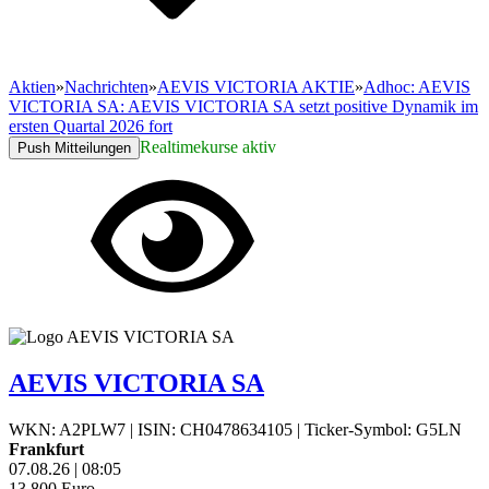
Aktien
»
Nachrichten
»
AEVIS VICTORIA AKTIE
»
Adhoc: AEVIS
VICTORIA SA: AEVIS VICTORIA SA setzt positive Dynamik im
ersten Quartal 2026 fort
Realtimekurse aktiv
Push Mitteilungen
AEVIS VICTORIA SA
WKN: A2PLW7
|
ISIN: CH0478634105
|
Ticker-Symbol: G5LN
Frankfurt
07.08.26
|
08:05
13,800
Euro