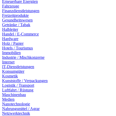
Erneuerbare Energien
Fahrzeuge
Finanzdienstleistungen
Freizeitprodukte
Gesundheitswesen
Getränke / Tabak
Halbleiter
Handel / E-Commerce
Hardware
Holz / Papier
Hotels / Tourismus
Immobilien
Industrie / Mischkonzerne
Internet
IT-Dienstleistungen
Konsumgüter
Kosmetik
Kunststoffe / Verpackungen
Logistik / Transport
Luftfahrt / Rüstung
Maschinenbau
Medien
Nanotechnologie
Nahrungsmittel / Agrar
Netzwerktechnik