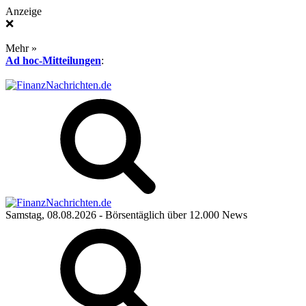
Anzeige
❌
Mehr »
Ad hoc-Mitteilungen
:
Samstag, 08.08.2026
- Börsentäglich über 12.000 News