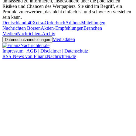
umfassend zu informieren, insbesondere über die potenziellen
Risiken und Chancen des Wertpapiers. Sie sind im Begriff, ein
Produkt zu erwerben, das nicht einfach ist und schwer zu verstehen
sein kann.
Deutschland 40
Xetra-Orderbuch
Ad hoc-Mitteilungen
Nachrichten Börsen
Aktien-Empfehlungen
Branchen
Medien
Nachrichten-Archiv
Mediadaten
Datenschutzeinstellungen
Impressum | AGB | Disclaimer | Datenschutz
RSS-News von FinanzNachrichten.de