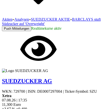
Aktien
»
Analysen
»
SUEDZUCKER AKTIE
»
BARCLAYS stuft
Südzucker auf 'Overweight'
Realtimekurse aktiv
Push Mitteilungen
SUEDZUCKER AG
WKN: 729700
|
ISIN: DE0007297004
|
Ticker-Symbol: SZU
Xetra
07.08.26
|
17:35
11,300
Euro
+3,67 %
+0,400