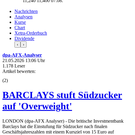
11,240
11,400
07.08.
Nachrichten
Analysen
Kurse
Chart
Xetra-Orderbuch
Dividende
‹
›
dpa-AFX-Analyser
21.05.2026 13:06 Uhr
1.178 Leser
Artikel bewerten:
(
2
)
BARCLAYS stuft Südzucker
auf 'Overweight'
LONDON (dpa-AFX Analyser) - Die britische Investmentbank
Barclays hat die Einstufung für Südzucker nach finalen
Geschäftsjahreszahlen mit einem Kursziel von 15 Euro auf