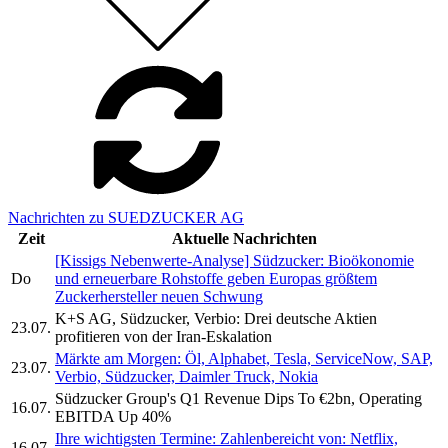
Nachrichten zu SUEDZUCKER AG
Zeit
Aktuelle Nachrichten
[Kissigs Nebenwerte-Analyse] Südzucker: Bioökonomie
Do
und erneuerbare Rohstoffe geben Europas größtem
Zuckerhersteller neuen Schwung
K+S AG, Südzucker, Verbio: Drei deutsche Aktien
23.07.
profitieren von der Iran-Eskalation
Märkte am Morgen: Öl, Alphabet, Tesla, ServiceNow, SAP,
23.07.
Verbio, Südzucker, Daimler Truck, Nokia
Südzucker Group's Q1 Revenue Dips To €2bn, Operating
16.07.
EBITDA Up 40%
Ihre wichtigsten Termine: Zahlenbereicht von: Netflix,
16.07.