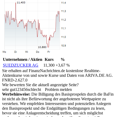
Unternehmen / Aktien
Kurs
%
SUEDZUCKER AG
11,300
+3,67 %
Sie erhalten auf FinanzNachrichten.de kostenlose Realtime-
Aktienkurse von
und
sowie Kurse und Daten von
ARIVA.DE AG
.
FNRD-2.627.0
Wie bewerten Sie die aktuell angezeigte Seite?
sehr gut
1
2
3
4
5
6
schlecht
Problem melden
Werbehinweise:
Die Billigung des Basisprospekts durch die BaFin
ist nicht als ihre Befürwortung der angebotenen Wertpapiere zu
verstehen. Wir empfehlen Interessenten und potenziellen Anlegern
den Basisprospekt und die Endgültigen Bedingungen zu lesen,
bevor sie eine Anlageentscheidung treffen, um sich möglichst