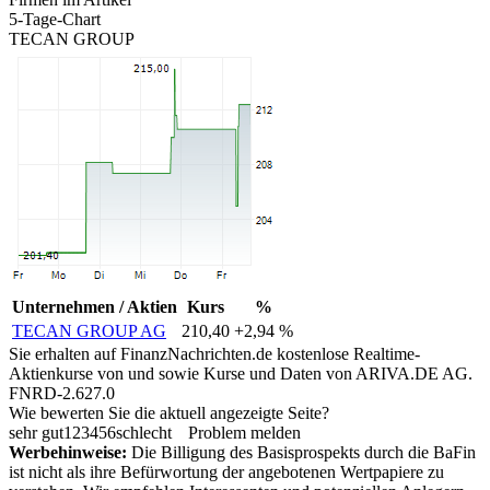
5-Tage-Chart
TECAN GROUP
Unternehmen / Aktien
Kurs
%
TECAN GROUP AG
210,40
+2,94 %
Sie erhalten auf FinanzNachrichten.de kostenlose Realtime-
Aktienkurse von
und
sowie Kurse und Daten von
ARIVA.DE AG
.
FNRD-2.627.0
Wie bewerten Sie die aktuell angezeigte Seite?
sehr gut
1
2
3
4
5
6
schlecht
Problem melden
Werbehinweise:
Die Billigung des Basisprospekts durch die BaFin
ist nicht als ihre Befürwortung der angebotenen Wertpapiere zu