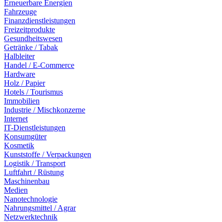
Erneuerbare Energien
Fahrzeuge
Finanzdienstleistungen
Freizeitprodukte
Gesundheitswesen
Getränke / Tabak
Halbleiter
Handel / E-Commerce
Hardware
Holz / Papier
Hotels / Tourismus
Immobilien
Industrie / Mischkonzerne
Internet
IT-Dienstleistungen
Konsumgüter
Kosmetik
Kunststoffe / Verpackungen
Logistik / Transport
Luftfahrt / Rüstung
Maschinenbau
Medien
Nanotechnologie
Nahrungsmittel / Agrar
Netzwerktechnik