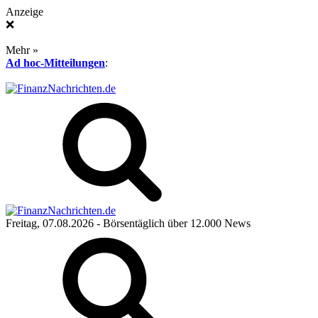
Anzeige
❌
Mehr »
Ad hoc-Mitteilungen
:
Freitag, 07.08.2026
- Börsentäglich über 12.000 News