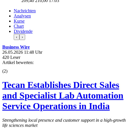
209,40
210,00
17:03
Nachrichten
Analysen
Kurse
Chart
Dividende
‹
›
Business Wire
26.05.2026 11:48 Uhr
420 Leser
Artikel bewerten:
(
2
)
Tecan Establishes Direct Sales
and Specialist Lab Automation
Service Operations in India
Strengthening local presence and customer support in a high-growth
life sciences market