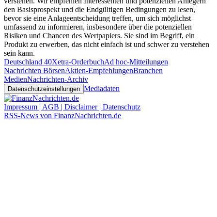
verstehen. Wir empfehlen Interessenten und potenziellen Anlegern
den Basisprospekt und die Endgültigen Bedingungen zu lesen,
bevor sie eine Anlageentscheidung treffen, um sich möglichst
umfassend zu informieren, insbesondere über die potenziellen
Risiken und Chancen des Wertpapiers. Sie sind im Begriff, ein
Produkt zu erwerben, das nicht einfach ist und schwer zu verstehen
sein kann.
Deutschland 40
Xetra-Orderbuch
Ad hoc-Mitteilungen
Nachrichten Börsen
Aktien-Empfehlungen
Branchen
Medien
Nachrichten-Archiv
Mediadaten
Datenschutzeinstellungen
Impressum | AGB | Disclaimer | Datenschutz
RSS-News von FinanzNachrichten.de