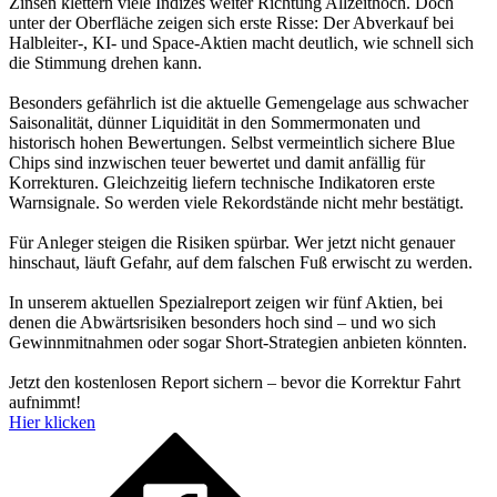
Zinsen klettern viele Indizes weiter Richtung Allzeithoch. Doch
unter der Oberfläche zeigen sich erste Risse: Der Abverkauf bei
Halbleiter-, KI- und Space-Aktien macht deutlich, wie schnell sich
die Stimmung drehen kann.
Besonders gefährlich ist die aktuelle Gemengelage aus schwacher
Saisonalität, dünner Liquidität in den Sommermonaten und
historisch hohen Bewertungen. Selbst vermeintlich sichere Blue
Chips sind inzwischen teuer bewertet und damit anfällig für
Korrekturen. Gleichzeitig liefern technische Indikatoren erste
Warnsignale. So werden viele Rekordstände nicht mehr bestätigt.
Für Anleger steigen die Risiken spürbar. Wer jetzt nicht genauer
hinschaut, läuft Gefahr, auf dem falschen Fuß erwischt zu werden.
In unserem aktuellen Spezialreport zeigen wir fünf Aktien, bei
denen die Abwärtsrisiken besonders hoch sind – und wo sich
Gewinnmitnahmen oder sogar Short-Strategien anbieten könnten.
Jetzt den kostenlosen Report sichern – bevor die Korrektur Fahrt
aufnimmt!
Hier klicken