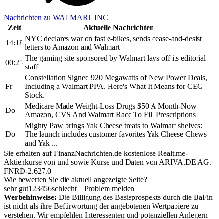
Nachrichten zu WALMART INC
Zeit
Aktuelle Nachrichten
NYC declares war on fast e-bikes, sends cease-and-desist
14:18
letters to Amazon and Walmart
The gaming site sponsored by Walmart lays off its editorial
00:25
staff
Constellation Signed 920 Megawatts of New Power Deals,
Fr
Including a Walmart PPA. Here's What It Means for CEG
Stock.
Medicare Made Weight-Loss Drugs $50 A Month-Now
Do
Amazon, CVS And Walmart Race To Fill Prescriptions
Mighty Paw brings Yak Cheese treats to Walmart shelves:
Do
The launch includes customer favorites Yak Cheese Chews
and Yak ...
Sie erhalten auf FinanzNachrichten.de kostenlose Realtime-
Aktienkurse von
und
sowie Kurse und Daten von
ARIVA.DE AG
.
FNRD-2.627.0
Wie bewerten Sie die aktuell angezeigte Seite?
sehr gut
1
2
3
4
5
6
schlecht
Problem melden
Werbehinweise:
Die Billigung des Basisprospekts durch die BaFin
ist nicht als ihre Befürwortung der angebotenen Wertpapiere zu
verstehen. Wir empfehlen Interessenten und potenziellen Anlegern