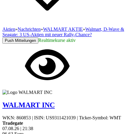
Aktien
»
Nachrichten
»
WALMART AKTIE
»
Walmart, D-Wave &
Seagate: 3 US-Aktien mit neuer Rally-Chance?
Realtimekurse aktiv
Push Mitteilungen
WALMART INC
WKN: 860853
|
ISIN: US9311421039
|
Ticker-Symbol: WMT
Tradegate
07.08.26
|
21:38
96,63
Euro