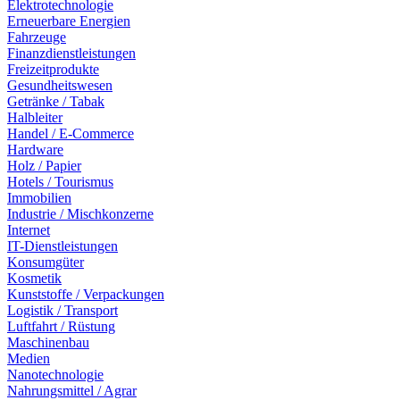
Elektrotechnologie
Erneuerbare Energien
Fahrzeuge
Finanzdienstleistungen
Freizeitprodukte
Gesundheitswesen
Getränke / Tabak
Halbleiter
Handel / E-Commerce
Hardware
Holz / Papier
Hotels / Tourismus
Immobilien
Industrie / Mischkonzerne
Internet
IT-Dienstleistungen
Konsumgüter
Kosmetik
Kunststoffe / Verpackungen
Logistik / Transport
Luftfahrt / Rüstung
Maschinenbau
Medien
Nanotechnologie
Nahrungsmittel / Agrar