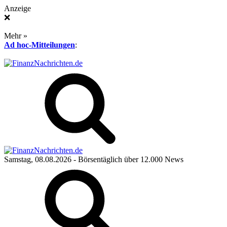
Anzeige
❌
Mehr »
Ad hoc-Mitteilungen
:
Samstag, 08.08.2026
- Börsentäglich über 12.000 News