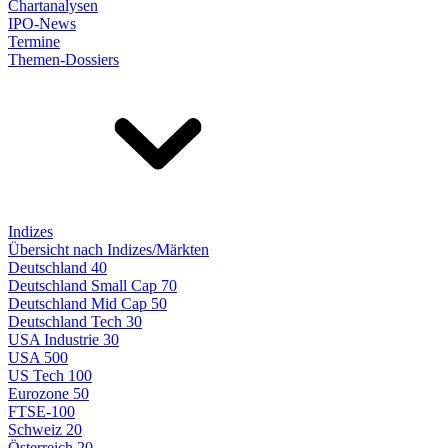
Chartanalysen
IPO-News
Termine
Themen-Dossiers
Indizes
Übersicht nach Indizes/Märkten
Deutschland 40
Deutschland Small Cap 70
Deutschland Mid Cap 50
Deutschland Tech 30
USA Industrie 30
USA 500
US Tech 100
Eurozone 50
FTSE-100
Schweiz 20
Österreich 20