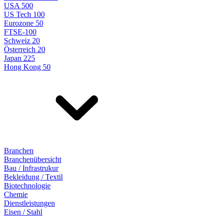
USA 500
US Tech 100
Eurozone 50
FTSE-100
Schweiz 20
Österreich 20
Japan 225
Hong Kong 50
Branchen
Branchenübersicht
Bau / Infrastrukur
Bekleidung / Textil
Biotechnologie
Chemie
Dienstleistungen
Eisen / Stahl