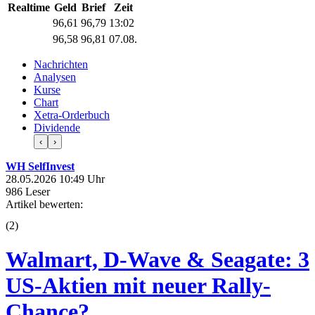
Realtime
Geld
Brief
Zeit
96,61
96,79
13:02
96,58
96,81
07.08.
Nachrichten
Analysen
Kurse
Chart
Xetra-Orderbuch
Dividende
‹
›
WH SelfInvest
28.05.2026 10:49 Uhr
986 Leser
Artikel bewerten:
(
2
)
Walmart, D-Wave & Seagate: 3
US-Aktien mit neuer Rally-
Chance?