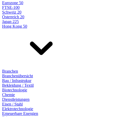
Eurozone 50
FTSE-100
Schweiz 20
Österreich 20
Japan 225
Hong Kong 50
Branchen
Branchenübersicht
Bau / Infrastrukur
Bekleidung / Textil
Biotechnologie
Chemie
Dienstleistungen
Eisen / Stahl
Elektrotechnologie
Erneuerbare Energien