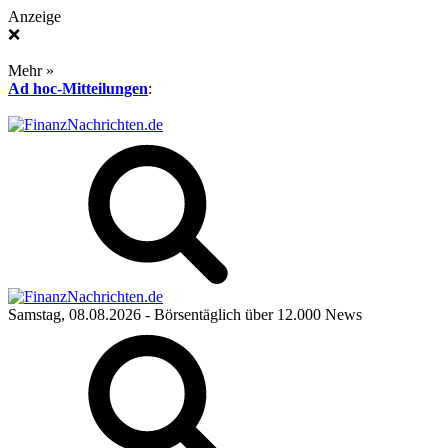
Anzeige
❌
Mehr »
Ad hoc-Mitteilungen
:
Samstag, 08.08.2026
- Börsentäglich über 12.000 News