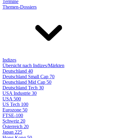
Termine
Themen-Dossiers
Indizes
Übersicht nach Indizes/Märkten
Deutschland 40
Deutschland Small Cap 70
Deutschland Mid Cap 50
Deutschland Tech 30
USA Industrie 30
USA 500
US Tech 100
Eurozone 50
FTSE-100
Schweiz 20
Österreich 20
Japan 225
Hong Kong 50