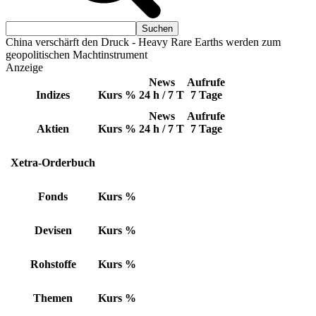
China verschärft den Druck - Heavy Rare Earths werden zum
geopolitischen Machtinstrument
Anzeige
News
Aufrufe
Indizes
Kurs
%
24 h / 7 T
7 Tage
News
Aufrufe
Aktien
Kurs
%
24 h / 7 T
7 Tage
Xetra-Orderbuch
Fonds
Kurs
%
Devisen
Kurs
%
Rohstoffe
Kurs
%
Themen
Kurs
%