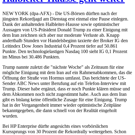
NEW YORK (dpa-AFX) - Die US-Börsen dürften nach der
jüngsten Rekordjagd am Dienstag erst einmal eine Pause einlegen.
Dank der anhaltenden Halbleiter-Hausse sowie optimistischer
Aussagen von US-Präsident Donald Trump zu einer Einigung mit
dem Iran zeichnen sich aber nur moderate Verluste ab. Knapp
anderthalb Stunden vor Handelsbeginn taxierte der Broker IG den
Leitindex Dow Jones Industrial 0,4 Prozent tiefer auf 50.861
Punkte. Den technologielastigen Nasdaq 100 sieht IG 0,1 Prozent
im Minus bei 30.486 Punkten.
Trump nannte zuletzt die "nächste Woche" als Zeitraum für eine
mögliche Einigung mit dem Iran auf ein Rahmenabkommen, das die
Öffnung der Straße von Hormus umfasst. Das berichtete der US-
Sender ABC News unter Berufung auf ein Telefon-Interview mit
Trump. Dieser habe ergänzt, dass er noch Punkte klären müsse und
dem Abkommen noch nicht zugestimmt habe. Auch aus dem Iran
gibt es bislang keine öffentliche Zusage für eine Einigung. Trump
hat in der Vergangenheit immer wieder optimistische Zeitpläne
bekanntgegeben, die dann schnell von der Realität eingeholt
wurden.
Bei HP Enterprise dürfte angesichts eines vorbörslichen
Kurssprungs von 30 Prozent die Rekordrally weitergehen. Schon