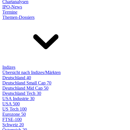
Chartanalysen
IPO-News
Termine
Themen-Dossiers
Indizes
Übersicht nach Indizes/Märkten
Deutschland 40
Deutschland Small Cap 70
Deutschland Mid Cap 50
Deutschland Tech 30
USA Industrie 30
USA 500
US Tech 100
Eurozone 50
FTSE-100
Schweiz 20
Österreich 20