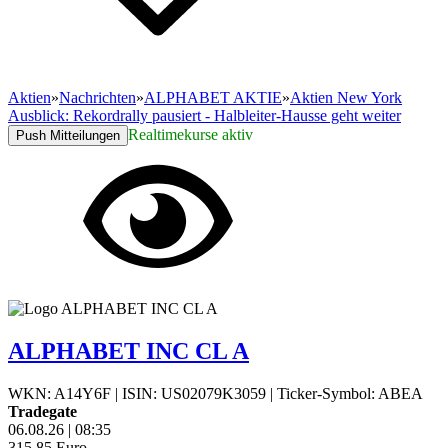
Aktien
»
Nachrichten
»
ALPHABET AKTIE
»
Aktien New York
Ausblick: Rekordrally pausiert - Halbleiter-Hausse geht weiter
Realtimekurse aktiv
Push Mitteilungen
ALPHABET INC CL A
WKN: A14Y6F
|
ISIN: US02079K3059
|
Ticker-Symbol: ABEA
Tradegate
06.08.26
|
08:35
315,85
Euro