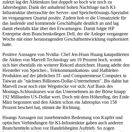
zuletzt lag der Aktienkurs fast doppelt so hoch wie noch zu
Jahresbeginn. Dank der anhaltend hohen Nachfrage nach KI-
Infrastruktur überraschte der Server- und Speicherlösungs-Spezialist
im vergangenen Quartal positiv. Zudem hob er die Umsatzziele für
das laufende und kommende Geschäftsjahr deutlich an und lag
damit ebenfalls klar über den Erwartungen. Damit folgte HP
Enterprise dem Branchenkollegen Dell, der die Anleger vergangene
Woche mit einer herausragenden Geschäftsentwicklung euphorisiert
hatte.
Positive Aussagen von Nvidia- Chef Jen-Hsun Huang katapultierten
die Aktien von Marvell Technology um 19 Prozent hoch, womit
sich hier ebenfalls ein weiterer Rekord abzeichnet. Huang adelte den
Hersteller von Speicher-, Telekommunikations- und Halbleiter-
Produkten auf der jährlichen IT- und Computermesse Computex in
Taiwan als "nächstes Billionen-Dollar-Unternehmen". Bis dahin hat
Marvell zwar noch eine Wegstrecke vor sich: Auf Basis des
Montags-Schlusskurses war das Unternehmen an der Börse knapp
192 Milliarden US-Dollar wert. Doch mit dem Höhenflug, der Ende
März begonnen und den Aktien schon ein Jahresplus von 158
Prozent beschert hat, stimmt die Richtung.
Huangs Aussagen zur zunehmenden Bedeutung von Kupfer und
optischen Verbindungen für KI-Infrastruktur gaben auch anderen
Branchentiteln schon vor Handelsbeginn Auftrieb. So zogen