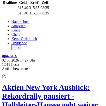
Realtime
Geld
Brief
Zeit
315,40
315,85
08:35
315,40
315,85
08:35
Nachrichten
Analysen
Kurse
Chart
Xetra-Orderbuch
Dividende
‹
›
dpa-AFX
02.06.2026 14:27 Uhr
1.611 Leser
Artikel bewerten:
(
2
)
Aktien New York Ausblick:
Rekordrally pausiert -
Halbleiter-Hausse geht weiter