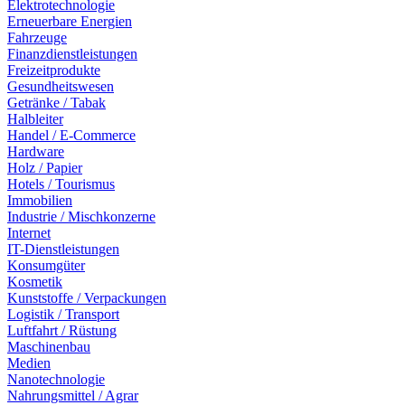
Elektrotechnologie
Erneuerbare Energien
Fahrzeuge
Finanzdienstleistungen
Freizeitprodukte
Gesundheitswesen
Getränke / Tabak
Halbleiter
Handel / E-Commerce
Hardware
Holz / Papier
Hotels / Tourismus
Immobilien
Industrie / Mischkonzerne
Internet
IT-Dienstleistungen
Konsumgüter
Kosmetik
Kunststoffe / Verpackungen
Logistik / Transport
Luftfahrt / Rüstung
Maschinenbau
Medien
Nanotechnologie
Nahrungsmittel / Agrar