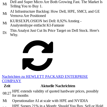
Dell and Super Micro Are Both Growing Fast. The Market Is
Mi
Telling You to Buy 1.
AI Infrastructure Backlog: How Dell, HPE, SMCI, and GE
Mi
Vernova Are Positioned
KURSEXPLOSION bei Dell: 8,92% Anstieg -
Mi
Analystenhype entfacht KI-Fantasie
This Analyst Just Cut Its Price Target on Dell Stock. Here's
Di
Why.
Nachrichten zu HEWLETT PACKARD ENTERPRISE
COMPANY
Zeit
Aktuelle Nachrichten
HPE extends validity of quoted hardware prices, possibly
08:27
for months
Mi
Operationalize AI at scale with HPE and NVIDIA
HPE Surges 21% in a Month: Should You Buy, Sell or Hold