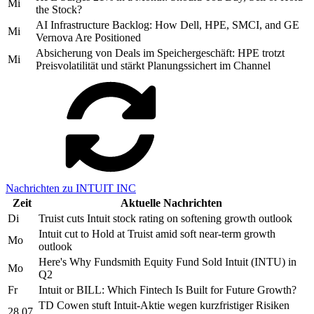
Mi
the Stock?
AI Infrastructure Backlog: How Dell, HPE, SMCI, and GE
Mi
Vernova Are Positioned
Absicherung von Deals im Speichergeschäft: HPE trotzt
Mi
Preisvolatilität und stärkt Planungssichert im Channel
Nachrichten zu INTUIT INC
Zeit
Aktuelle Nachrichten
Di
Truist cuts Intuit stock rating on softening growth outlook
Intuit cut to Hold at Truist amid soft near-term growth
Mo
outlook
Here's Why Fundsmith Equity Fund Sold Intuit (INTU) in
Mo
Q2
Fr
Intuit or BILL: Which Fintech Is Built for Future Growth?
TD Cowen stuft Intuit-Aktie wegen kurzfristiger Risiken
28.07.