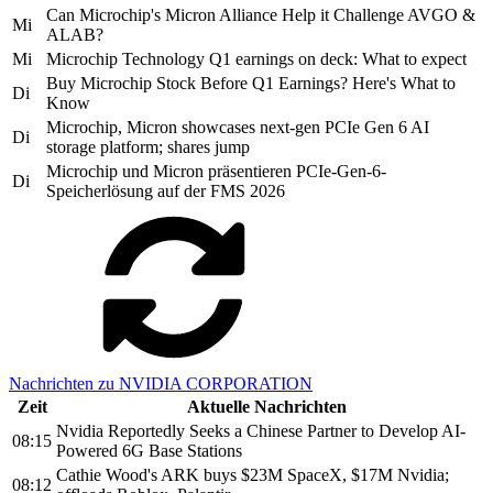
Can Microchip's Micron Alliance Help it Challenge AVGO &
Mi
ALAB?
Mi
Microchip Technology Q1 earnings on deck: What to expect
Buy Microchip Stock Before Q1 Earnings? Here's What to
Di
Know
Microchip, Micron showcases next-gen PCIe Gen 6 AI
Di
storage platform; shares jump
Microchip und Micron präsentieren PCIe-Gen-6-
Di
Speicherlösung auf der FMS 2026
Nachrichten zu NVIDIA CORPORATION
Zeit
Aktuelle Nachrichten
Nvidia Reportedly Seeks a Chinese Partner to Develop AI-
08:15
Powered 6G Base Stations
Cathie Wood's ARK buys $23M SpaceX, $17M Nvidia;
08:12