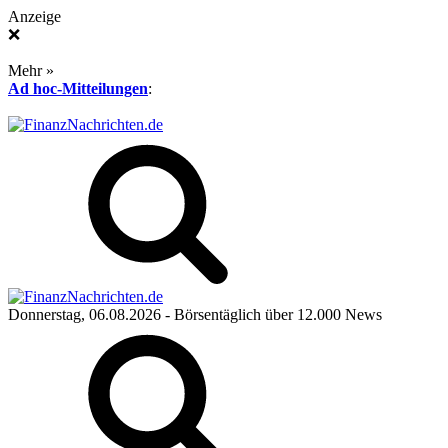
Anzeige
❌
Mehr »
Ad hoc-Mitteilungen
:
Donnerstag, 06.08.2026
- Börsentäglich über 12.000 News