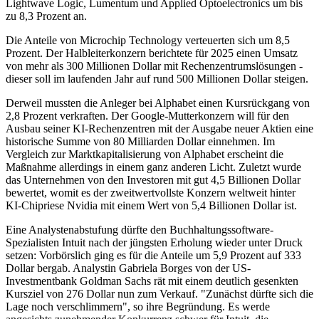
Lightwave Logic, Lumentum und Applied Optoelectronics um bis
zu 8,3 Prozent an.
Die Anteile von Microchip Technology verteuerten sich um 8,5
Prozent. Der Halbleiterkonzern berichtete für 2025 einen Umsatz
von mehr als 300 Millionen Dollar mit Rechenzentrumslösungen -
dieser soll im laufenden Jahr auf rund 500 Millionen Dollar steigen.
Derweil mussten die Anleger bei Alphabet einen Kursrückgang von
2,8 Prozent verkraften. Der Google-Mutterkonzern will für den
Ausbau seiner KI-Rechenzentren mit der Ausgabe neuer Aktien eine
historische Summe von 80 Milliarden Dollar einnehmen. Im
Vergleich zur Marktkapitalisierung von Alphabet erscheint die
Maßnahme allerdings in einem ganz anderen Licht. Zuletzt wurde
das Unternehmen von den Investoren mit gut 4,5 Billionen Dollar
bewertet, womit es der zweitwertvollste Konzern weltweit hinter
KI-Chipriese Nvidia mit einem Wert von 5,4 Billionen Dollar ist.
Eine Analystenabstufung dürfte den Buchhaltungssoftware-
Spezialisten Intuit nach der jüngsten Erholung wieder unter Druck
setzen: Vorbörslich ging es für die Anteile um 5,9 Prozent auf 333
Dollar bergab. Analystin Gabriela Borges von der US-
Investmentbank Goldman Sachs rät mit einem deutlich gesenkten
Kursziel von 276 Dollar nun zum Verkauf. "Zunächst dürfte sich die
Lage noch verschlimmern", so ihre Begründung. Es werde