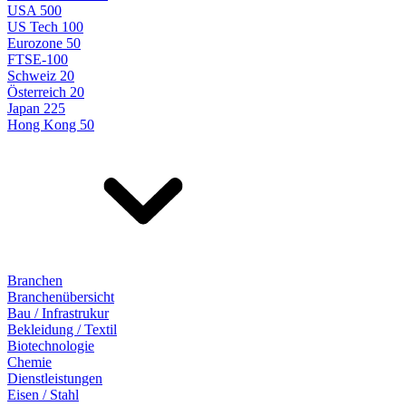
USA 500
US Tech 100
Eurozone 50
FTSE-100
Schweiz 20
Österreich 20
Japan 225
Hong Kong 50
Branchen
Branchenübersicht
Bau / Infrastrukur
Bekleidung / Textil
Biotechnologie
Chemie
Dienstleistungen
Eisen / Stahl