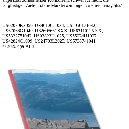
angesichts zunehmender Konkurrenz schwer für Intuit, die
langfristigen Ziele und die Markterwartungen zu erreichen./gl/jha/
US02079K3059, US4612021034, US5950171042,
US67066G1040, US2605661XXX, US6311011XXX,
US5322751042, US03823U1025, US55024U1097,
US42824C1099, US24703L2025, US5738741041
© 2026 dpa-AFX