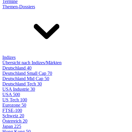
Termine
Themen-Dossiers
Indizes
Übersicht nach Indizes/Märkten
Deutschland 40
Deutschland Small Cap 70
Deutschland Mid Cap 50
Deutschland Tech 30
USA Industrie 30
USA 500
US Tech 100
Eurozone 50
FTSE-100
Schweiz 20
Österreich 20
Japan 225
Hong Kong 50