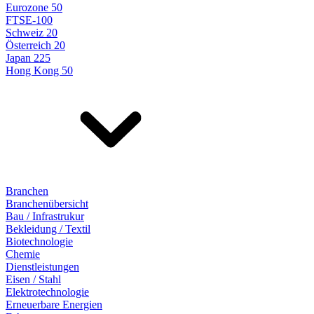
Eurozone 50
FTSE-100
Schweiz 20
Österreich 20
Japan 225
Hong Kong 50
Branchen
Branchenübersicht
Bau / Infrastrukur
Bekleidung / Textil
Biotechnologie
Chemie
Dienstleistungen
Eisen / Stahl
Elektrotechnologie
Erneuerbare Energien