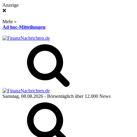
Anzeige
❌
Mehr »
Ad hoc-Mitteilungen
:
Samstag, 08.08.2026
- Börsentäglich über 12.000 News