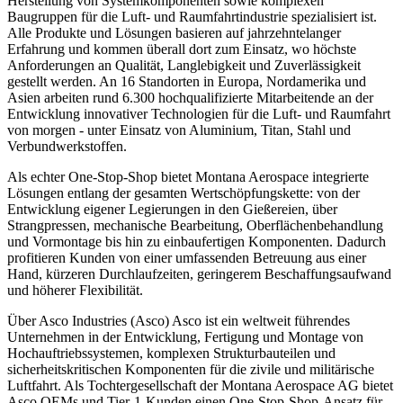
Herstellung von Systemkomponenten sowie komplexen
Baugruppen für die Luft- und Raumfahrtindustrie spezialisiert ist.
Alle Produkte und Lösungen basieren auf jahrzehntelanger
Erfahrung und kommen überall dort zum Einsatz, wo höchste
Anforderungen an Qualität, Langlebigkeit und Zuverlässigkeit
gestellt werden. An 16 Standorten in Europa, Nordamerika und
Asien arbeiten rund 6.300 hochqualifizierte Mitarbeitende an der
Entwicklung innovativer Technologien für die Luft- und Raumfahrt
von morgen - unter Einsatz von Aluminium, Titan, Stahl und
Verbundwerkstoffen.
Als echter One-Stop-Shop bietet Montana Aerospace integrierte
Lösungen entlang der gesamten Wertschöpfungskette: von der
Entwicklung eigener Legierungen in den Gießereien, über
Strangpressen, mechanische Bearbeitung, Oberflächenbehandlung
und Vormontage bis hin zu einbaufertigen Komponenten. Dadurch
profitieren Kunden von einer umfassenden Betreuung aus einer
Hand, kürzeren Durchlaufzeiten, geringerem Beschaffungsaufwand
und höherer Flexibilität.
Über Asco Industries (Asco) Asco ist ein weltweit führendes
Unternehmen in der Entwicklung, Fertigung und Montage von
Hochauftriebssystemen, komplexen Strukturbauteilen und
sicherheitskritischen Komponenten für die zivile und militärische
Luftfahrt. Als Tochtergesellschaft der Montana Aerospace AG bietet
Asco OEMs und Tier-1-Kunden einen One-Stop-Shop-Ansatz für