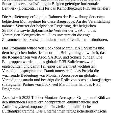
Sonaca das erste vollständig in Belgien gefertigte horizontale
Leitwerk (Horizontal Tail) für das Kampfflugzeug F-35 ausgeliefert.
Die Auslieferung erfolgte im Rahmen der Einweihung der ersten
belgischen Montagelinie für diese Baugruppe. An der Veranstaltung
nahmen Vertreter der belgischen Regierung, der belgischen
Streitkräfte sowie diplomatische Vertreter der USA und des
Vereinigten Königreichs teil. Dies unterstreicht die enge
Zusammenarbeit zwischen Industrie und öffentlichen Institutionen.
Das Programm wurde von Lockheed Martin, BAE Systems und
dem belgischen Industriekonsortium BeLightning entwickelt, das
die Kompetenzen von Asco, SABCA und Sonaca bündelt. Die
Baugruppen werden in das globale F-35-Zuliefernetzwerk
eingebunden und damit Teil eines der weltweit wichtigsten
Verteidigungsprogramme. Damit unterstreicht das Projekt die
wachsende Bedeutung von Montana Aerospace im globalen
Verteidigungsmarkt und bestätigt die Rolle von Asco als langjähriger
strategischer Partner von Lockheed Martin innerhalb des F-35-
Programms.
Asco ist seit 2022 Teil der Montana Aerospace Gruppe und zählt zu
den führenden Herstellern hochpräziser Strukturbauteile und
Auftriebssystemkomponenten für zivile und militärische
Luftfahrtprogramme. Das Unternehmen fertigt sicherheitskritische