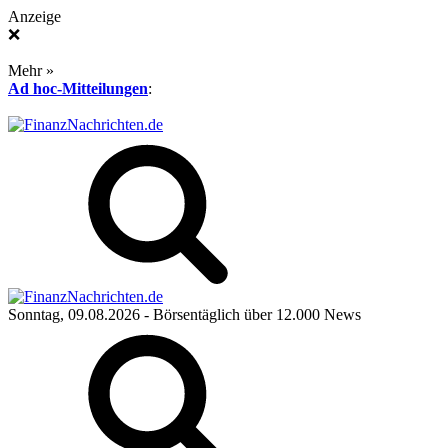
Anzeige
❌
Mehr »
Ad hoc-Mitteilungen
:
Sonntag, 09.08.2026
- Börsentäglich über 12.000 News