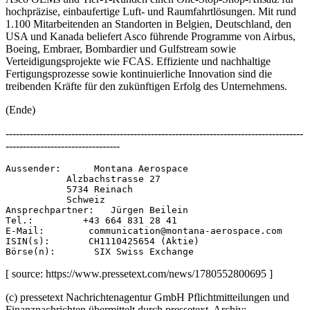
hochpräzise, einbaufertige Luft- und Raumfahrtlösungen. Mit rund
1.100 Mitarbeitenden an Standorten in Belgien, Deutschland, den
USA und Kanada beliefert Asco führende Programme von Airbus,
Boeing, Embraer, Bombardier und Gulfstream sowie
Verteidigungsprojekte wie FCAS. Effiziente und nachhaltige
Fertigungsprozesse sowie kontinuierliche Innovation sind die
treibenden Kräfte für den zukünftigen Erfolg des Unternehmens.
(Ende)
--------------------------------------------------------------------------------------
---------------------------------
Aussender:      Montana Aerospace 

           Alzbachstrasse 27 

           5734 Reinach 

           Schweiz 

Ansprechpartner:   Jürgen Beilein 

Tel.:         +43 664 831 28 41 

E-Mail:        communication@montana-aerospace.com 

ISIN(s):       CH1110425654 (Aktie) 

[ source: https://www.pressetext.com/news/1780552800695 ]
(c) pressetext Nachrichtenagentur GmbH Pflichtmitteilungen und
Finanznachrichten übermittelt durch pressetext. Archiv: