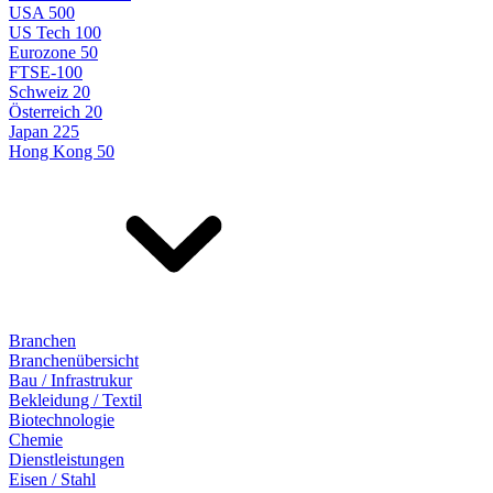
USA 500
US Tech 100
Eurozone 50
FTSE-100
Schweiz 20
Österreich 20
Japan 225
Hong Kong 50
Branchen
Branchenübersicht
Bau / Infrastrukur
Bekleidung / Textil
Biotechnologie
Chemie
Dienstleistungen
Eisen / Stahl