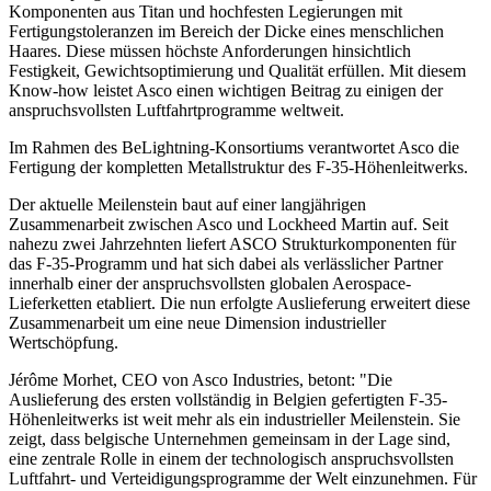
Komponenten aus Titan und hochfesten Legierungen mit
Fertigungstoleranzen im Bereich der Dicke eines menschlichen
Haares. Diese müssen höchste Anforderungen hinsichtlich
Festigkeit, Gewichtsoptimierung und Qualität erfüllen. Mit diesem
Know-how leistet Asco einen wichtigen Beitrag zu einigen der
anspruchsvollsten Luftfahrtprogramme weltweit.
Im Rahmen des BeLightning-Konsortiums verantwortet Asco die
Fertigung der kompletten Metallstruktur des F-35-Höhenleitwerks.
Der aktuelle Meilenstein baut auf einer langjährigen
Zusammenarbeit zwischen Asco und Lockheed Martin auf. Seit
nahezu zwei Jahrzehnten liefert ASCO Strukturkomponenten für
das F-35-Programm und hat sich dabei als verlässlicher Partner
innerhalb einer der anspruchsvollsten globalen Aerospace-
Lieferketten etabliert. Die nun erfolgte Auslieferung erweitert diese
Zusammenarbeit um eine neue Dimension industrieller
Wertschöpfung.
Jérôme Morhet, CEO von Asco Industries, betont: "Die
Auslieferung des ersten vollständig in Belgien gefertigten F-35-
Höhenleitwerks ist weit mehr als ein industrieller Meilenstein. Sie
zeigt, dass belgische Unternehmen gemeinsam in der Lage sind,
eine zentrale Rolle in einem der technologisch anspruchsvollsten
Luftfahrt- und Verteidigungsprogramme der Welt einzunehmen. Für