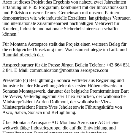
Asco ist dieses Projekt das Ergebnis von nahezu zwei Jahrzehnten
Erfahrung im F-35-Programm, kombiniert mit der Innovationskraft
und Präzision unserer Teams. Gemeinsam mit unseren Partnern
demonstrieren wir, wie industrielle Exzellenz, langfristiges Vertrauen
und internationale Zusammenarbeit nachhaltigen Mehrwert für
Kunden, Industrie und nationale Sicherheitsinteressen schaffen
können."
Für Montana Aerospace stellt das Projekt einen weiteren Beleg für
die erfolgreiche Umsetzung ihrer Wachstumsstrategie im Luft- und
Raumfahrtbereich dar.
Ansprechpartner für die Presse Jürgen Beilein Telefon: +43 664 831
2 841 E-Mail: communication@montana-aerospace.com
Pressefoto (c) BeLightning / Sonaca Vertreter aus Regierung und
Industrie bei der Einweihungsfeier des ersten Höhenleitwerks in
Sonacas Montagewerk, darunter der belgische Premierminister Bart
De Wever, Verteidigungsminister Theo Francken, der wallonische
Ministerpräsident Adrien Dolimont, der wallonische Vize-
Ministerpräsident Pierre-Yves Jeholet sowie Führungskräfte von
Asco, Sabca, Sonaca und BeLightning.
Über Montana Aerospace AG Montana Aerospace AG ist eine
weltweit tätige Industriegruppe, die auf die Entwicklung und