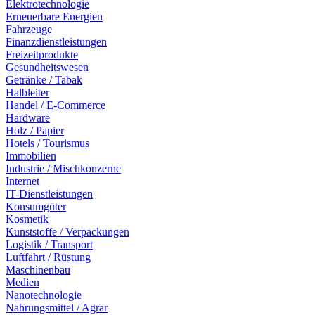
Elektrotechnologie
Erneuerbare Energien
Fahrzeuge
Finanzdienstleistungen
Freizeitprodukte
Gesundheitswesen
Getränke / Tabak
Halbleiter
Handel / E-Commerce
Hardware
Holz / Papier
Hotels / Tourismus
Immobilien
Industrie / Mischkonzerne
Internet
IT-Dienstleistungen
Konsumgüter
Kosmetik
Kunststoffe / Verpackungen
Logistik / Transport
Luftfahrt / Rüstung
Maschinenbau
Medien
Nanotechnologie
Nahrungsmittel / Agrar