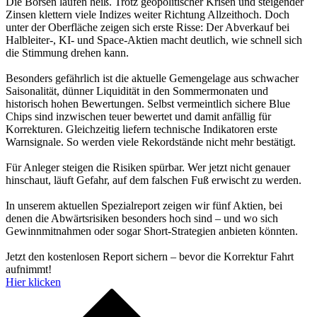
Die Börsen laufen heiß. Trotz geopolitischer Krisen und steigender
Zinsen klettern viele Indizes weiter Richtung Allzeithoch. Doch
unter der Oberfläche zeigen sich erste Risse: Der Abverkauf bei
Halbleiter-, KI- und Space-Aktien macht deutlich, wie schnell sich
die Stimmung drehen kann.
Besonders gefährlich ist die aktuelle Gemengelage aus schwacher
Saisonalität, dünner Liquidität in den Sommermonaten und
historisch hohen Bewertungen. Selbst vermeintlich sichere Blue
Chips sind inzwischen teuer bewertet und damit anfällig für
Korrekturen. Gleichzeitig liefern technische Indikatoren erste
Warnsignale. So werden viele Rekordstände nicht mehr bestätigt.
Für Anleger steigen die Risiken spürbar. Wer jetzt nicht genauer
hinschaut, läuft Gefahr, auf dem falschen Fuß erwischt zu werden.
In unserem aktuellen Spezialreport zeigen wir fünf Aktien, bei
denen die Abwärtsrisiken besonders hoch sind – und wo sich
Gewinnmitnahmen oder sogar Short-Strategien anbieten könnten.
Jetzt den kostenlosen Report sichern – bevor die Korrektur Fahrt
aufnimmt!
Hier klicken