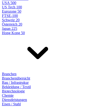
USA 500
US Tech 100
Eurozone 50
FTSE-100
Schweiz 20
Österreich 20
Japan 225
Hong Kong 50
Branchen
Branchenübersicht
Bau / Infrastrukur
Bekleidung / Textil
Biotechnologie
Chemie
Dienstleistungen
Eisen / Stahl