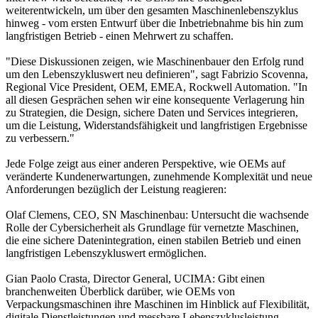
weiterentwickeln, um über den gesamten Maschinenlebenszyklus
hinweg - vom ersten Entwurf über die Inbetriebnahme bis hin zum
langfristigen Betrieb - einen Mehrwert zu schaffen.
"Diese Diskussionen zeigen, wie Maschinenbauer den Erfolg rund
um den Lebenszykluswert neu definieren", sagt Fabrizio Scovenna,
Regional Vice President, OEM, EMEA, Rockwell Automation. "In
all diesen Gesprächen sehen wir eine konsequente Verlagerung hin
zu Strategien, die Design, sichere Daten und Services integrieren,
um die Leistung, Widerstandsfähigkeit und langfristigen Ergebnisse
zu verbessern."
Jede Folge zeigt aus einer anderen Perspektive, wie OEMs auf
veränderte Kundenerwartungen, zunehmende Komplexität und neue
Anforderungen bezüglich der Leistung reagieren:
Olaf Clemens, CEO, SN Maschinenbau: Untersucht die wachsende
Rolle der Cybersicherheit als Grundlage für vernetzte Maschinen,
die eine sichere Datenintegration, einen stabilen Betrieb und einen
langfristigen Lebenszykluswert ermöglichen.
Gian Paolo Crasta, Director General, UCIMA: Gibt einen
branchenweiten Überblick darüber, wie OEMs von
Verpackungsmaschinen ihre Maschinen im Hinblick auf Flexibilität,
digitale Dienstleistungen und messbare Lebenszyklusleistung