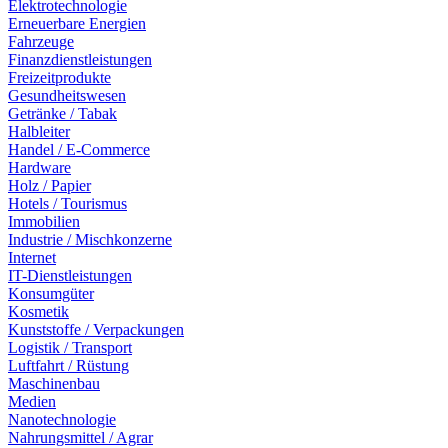
Elektrotechnologie
Erneuerbare Energien
Fahrzeuge
Finanzdienstleistungen
Freizeitprodukte
Gesundheitswesen
Getränke / Tabak
Halbleiter
Handel / E-Commerce
Hardware
Holz / Papier
Hotels / Tourismus
Immobilien
Industrie / Mischkonzerne
Internet
IT-Dienstleistungen
Konsumgüter
Kosmetik
Kunststoffe / Verpackungen
Logistik / Transport
Luftfahrt / Rüstung
Maschinenbau
Medien
Nanotechnologie
Nahrungsmittel / Agrar