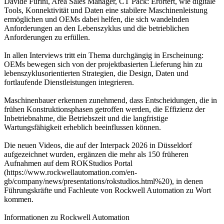
Davide Furini, Area Sales Manager, CT Pack: Erörtert, wie digitale
Tools, Konnektivität und Daten eine stabilere Maschinenleistung
ermöglichen und OEMs dabei helfen, die sich wandelnden
Anforderungen an den Lebenszyklus und die betrieblichen
Anforderungen zu erfüllen.
In allen Interviews tritt ein Thema durchgängig in Erscheinung:
OEMs bewegen sich von der projektbasierten Lieferung hin zu
lebenszyklusorientierten Strategien, die Design, Daten und
fortlaufende Dienstleistungen integrieren.
Maschinenbauer erkennen zunehmend, dass Entscheidungen, die in
frühen Konstruktionsphasen getroffen werden, die Effizienz der
Inbetriebnahme, die Betriebszeit und die langfristige
Wartungsfähigkeit erheblich beeinflussen können.
Die neuen Videos, die auf der Interpack 2026 in Düsseldorf
aufgezeichnet wurden, ergänzen die mehr als 150 früheren
Aufnahmen auf dem ROKStudios Portal
(https://www.rockwellautomation.com/en-
gb/company/news/presentations/rokstudios.html%20), in denen
Führungskräfte und Fachleute von Rockwell Automation zu Wort
kommen.
Informationen zu Rockwell Automation