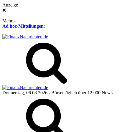
Anzeige
❌
Mehr »
Ad hoc-Mitteilungen
:
Donnerstag, 06.08.2026
- Börsentäglich über 12.000 News