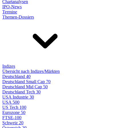
Chartanalysen
IPO-News
Termine
Themen-Dossiers
Indizes
Übersicht nach Indizes/Märkten
Deutschland 40
Deutschland Small Cap 70
Deutschland Mid Cap 50
Deutschland Tech 30
USA Industrie 30
USA 500
US Tech 100
Eurozone 50
FTSE-100
Schweiz 20
Österreich 20