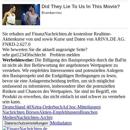
Sie erhalten auf FinanzNachrichten.de kostenlose Realtime-
Aktienkurse von
und
sowie Kurse und Daten von
ARIVA.DE AG
.
FNRD-2.627.0
Wie bewerten Sie die aktuell angezeigte Seite?
sehr gut
1
2
3
4
5
6
schlecht
Problem melden
Werbehinweise:
Die Billigung des Basisprospekts durch die BaFin
ist nicht als ihre Befürwortung der angebotenen Wertpapiere zu
verstehen. Wir empfehlen Interessenten und potenziellen Anlegern
den Basisprospekt und die Endgültigen Bedingungen zu lesen,
bevor sie eine Anlageentscheidung treffen, um sich möglichst
umfassend zu informieren, insbesondere über die potenziellen
Risiken und Chancen des Wertpapiers. Sie sind im Begriff, ein
Produkt zu erwerben, das nicht einfach ist und schwer zu verstehen
sein kann.
Deutschland 40
Xetra-Orderbuch
Ad hoc-Mitteilungen
Nachrichten Börsen
Aktien-Empfehlungen
Branchen
Medien
Nachrichten-Archiv
Mediadaten
Datenschutzeinstellungen